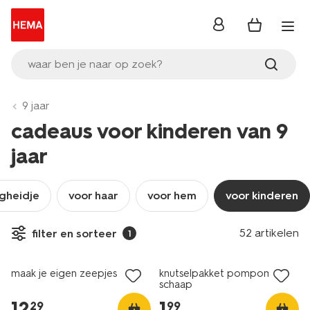
inloggen
waar ben je naar op zoek?
9 jaar
cadeaus voor kinderen van 9
jaar
igheidje
voor haar
voor hem
voor kinderen
52 artikelen
filter en sorteer
1
nieuw
nieuw
maak je eigen zeepjes
knutselpakket pompomset
schaap
12
.
1
.
29
99