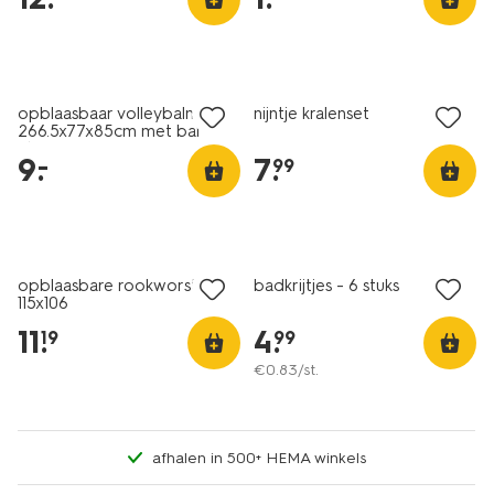
laag geprijsd
opblaasbaar volleybalnet
nijntje kralenset
266.5x77x85cm met bal
Ø34cm
9
.
7
.
–
99
2+1 gratis
opblaasbare rookworst
badkrijtjes - 6 stuks
115x106
11
.
4
.
19
99
€
0
.
83
/st.
afhalen in 500+ HEMA winkels