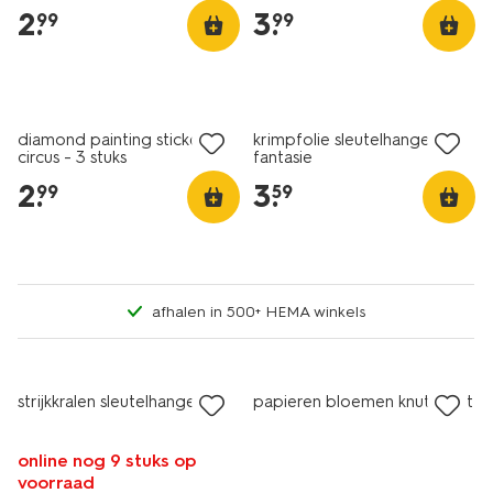
2
.
3
.
99
99
diamond painting stickers
krimpfolie sleutelhangers
circus - 3 stuks
fantasie
2
.
3
.
99
59
afhalen in 500+ HEMA winkels
strijkkralen sleutelhanger
papieren bloemen knutselset
online nog 9 stuks op
voorraad