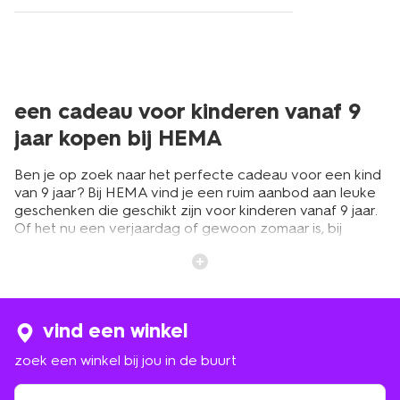
een cadeau voor kinderen vanaf 9
jaar kopen bij HEMA
Ben je op zoek naar het perfecte cadeau voor een kind
van 9 jaar? Bij HEMA vind je een ruim aanbod aan leuke
geschenken die geschikt zijn voor kinderen vanaf 9 jaar.
Of het nu een verjaardag of gewoon zomaar is, bij
HEMA slaag je altijd. Wij helpen je graag om het juiste
cadeau te vinden dat zeker in de smaak zal vallen.
creatieve en originele cadeaus voor
vind een winkel
een 9-jarige
zoek een winkel bij jou in de buurt
Bij HEMA hebben we een uitgebreid assortiment aan
zoek