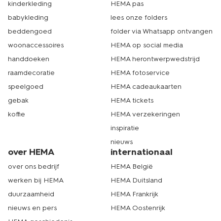
kinderkleding
HEMA pas
kindercadeau voor een 9-jarige uitkiezen en online
bestellen. Bestel er dan gelijk mooi inpakpapier en een
babykleding
lees onze folders
sierlijk
cadeau lint
bij. Zo hoef je niet de deur uit en heb
beddengoed
folder via Whatsapp ontvangen
je jouw cadeau snel in huis. Wil je de cadeaus voor een
kind van 9 jaar liever in het echt uitzoeken? Je kunt
woonaccessoires
HEMA op social media
natuurlijk ook gewoon langskomen in één van onze
handdoeken
HEMA herontwerpwedstrijd
winkels. Met ruim 500 filialen is er altijd wel een HEMA bij
raamdecoratie
HEMA fotoservice
jou in de buurt. Echt HEMA.
speelgoed
HEMA cadeaukaarten
gebak
HEMA tickets
koffie
HEMA verzekeringen
inspiratie
nieuws
over HEMA
internationaal
over ons bedrijf
HEMA België
werken bij HEMA
HEMA Duitsland
duurzaamheid
HEMA Frankrijk
nieuws en pers
HEMA Oostenrijk