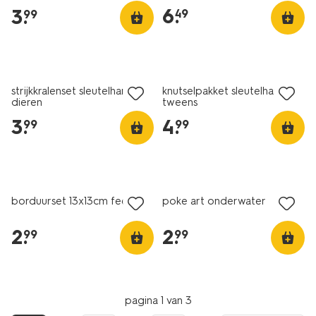
6
.
3
.
49
99
strijkkralenset sleutelhanger
knutselpakket sleutelhanger
dieren
tweens
3
.
4
.
99
99
borduurset 13x13cm fee
poke art onderwater
2
.
2
.
99
99
pagina 1 van 3