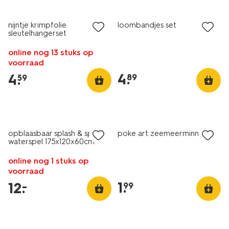
nijntje krimpfolie
loombandjes set
sleutelhangerset
online nog 13 stuks op
voorraad
4
.
4
.
89
59
laag geprijsd
opblaasbaar splash & spin
poke art zeemeerminnen
waterspel 175x120x60cm
online nog 1 stuks op
voorraad
1
.
12
.
–
99