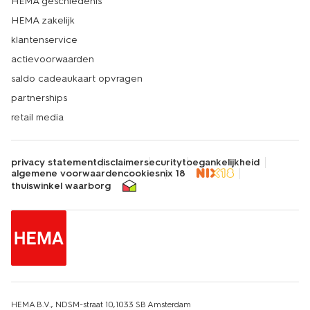
HEMA geschiedenis
HEMA zakelijk
klantenservice
actievoorwaarden
saldo cadeaukaart opvragen
partnerships
retail media
privacy statement
disclaimer
security
toegankelijkheid
algemene voorwaarden
cookies
nix 18
thuiswinkel waarborg
HEMA B.V., NDSM-straat 10,1033 SB Amsterdam