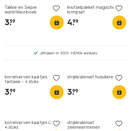
Takkie en Siepie
knutselpakket magische
waterkleurboek
krimpset
3
.
4
.
59
99
afhalen in 500+ HEMA winkels
korrelverven kaartjes
strijkkralenset huisdieren
fantasie - 4 stuks
3
.
3
.
99
99
korrelverven kaartjes circus -
strijkkralenset
4 stuks
zeemeerminnen