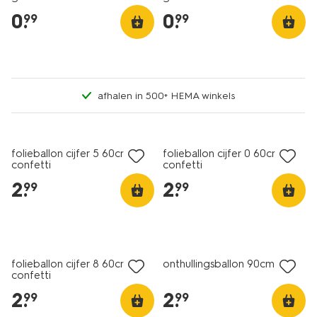
0
.
0
.
99
99
afhalen in 500+ HEMA winkels
folieballon cijfer 5 60cm
folieballon cijfer 0 60cm
confetti
confetti
2
.
2
.
99
99
folieballon cijfer 8 60cm
onthullingsballon 90cm roze
confetti
2
.
2
.
99
99