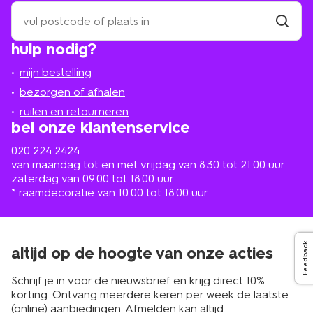
zoek
een
winkel
vind
hulp nodig?
winkel
bij
jou
mijn bestelling
in
de
bezorgen of afhalen
buurt
ruilen en retourneren
bel onze klantenservice
020 224 2424
van maandag tot en met vrijdag van 8.30 tot 21.00 uur
zaterdag van 09.00 tot 18.00 uur
* raamdecoratie van 10.00 tot 18.00 uur
Feedback
altijd op de hoogte van onze acties
Schrijf je in voor de nieuwsbrief en krijg direct 10%
korting. Ontvang meerdere keren per week de laatste
(online) aanbiedingen. Afmelden kan altijd.