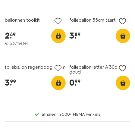
ballonnen toolkit
folieballon 55cm taart
2
.
3
.
49
89
€
1
.
25
/meter
folieballon regenboog 60cm
folieballon letter A 30cm
goud
3
.
0
.
99
99
afhalen in 500+ HEMA winkels