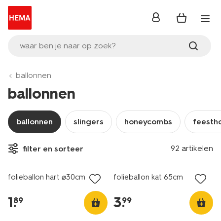
inloggen
waar ben je naar op zoek?
ballonnen
ballonnen
ballonnen
slingers
honeycombs
feesth
92 artikelen
filter en sorteer
folieballon hart ⌀30cm
folieballon kat 65cm
1
.
3
.
89
99