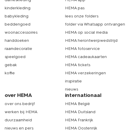
kinderkleding
HEMA pas
babykleding
lees onze folders
beddengoed
folder via Whatsapp ontvangen
woonaccessoires
HEMA op social media
handdoeken
HEMA herontwerpwedstrijd
raamdecoratie
HEMA fotoservice
speelgoed
HEMA cadeaukaarten
gebak
HEMA tickets
koffie
HEMA verzekeringen
inspiratie
nieuws
over HEMA
internationaal
over ons bedrijf
HEMA België
werken bij HEMA
HEMA Duitsland
duurzaamheid
HEMA Frankrijk
nieuws en pers
HEMA Oostenrijk