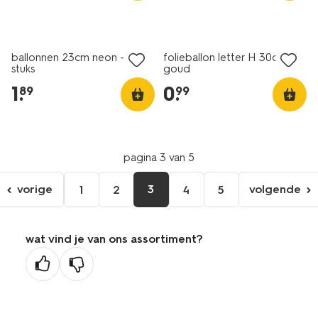
ballonnen 23cm neon - 10
folieballon letter H 30cm
stuks
goud
1
.
0
.
89
99
pagina 3 van 5
vorige
3
volgende
1
2
4
5
ga
volgen
naar
pagina
de
wat vind je van ons assortiment?
vorige
pagina