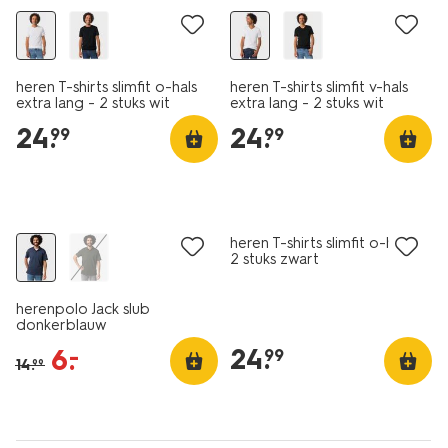
heren T-shirts slimfit o-hals
heren T-shirts slimfit v-hals
extra lang - 2 stuks wit
extra lang - 2 stuks wit
24
.
24
.
99
99
sale
2 stuks
heren T-shirts slimfit o-hals -
2 stuks zwart
herenpolo Jack slub
donkerblauw
24
.
6
.
–
99
14
.
99