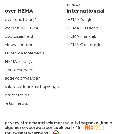
nieuws
over HEMA
internationaal
over ons bedrijf
HEMA België
werken bij HEMA
HEMA Duitsland
duurzaamheid
HEMA Frankrijk
nieuws en pers
HEMA Oostenrijk
HEMA geschiedenis
HEMA zakelijk
klantenservice
actievoorwaarden
saldo cadeaukaart opvragen
partnerships
retail media
privacy statement
disclaimer
security
toegankelijkheid
algemene voorwaarden
cookies
nix 18
thuiswinkel waarborg