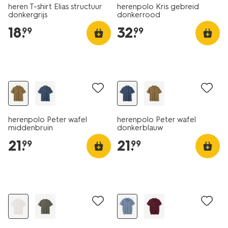
heren T-shirt Elias structuur
herenpolo Kris gebreid
donkergrijs
donkerrood
18
.
32
.
99
99
nieuw
nieuw
herenpolo Peter wafel
herenpolo Peter wafel
middenbruin
donkerblauw
21
.
21
.
99
99
nieuw
nieuw