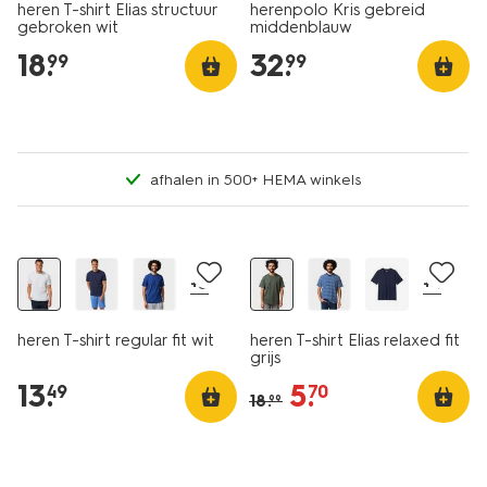
heren T-shirt Elias structuur
herenpolo Kris gebreid
gebroken wit
middenblauw
18
.
32
.
99
99
afhalen in 500+ HEMA winkels
essential
essential
2 voor 21.99
sale
+5
+4
heren T-shirt regular fit wit
heren T-shirt Elias relaxed fit
grijs
13
.
5
.
49
70
18
.
99
2 stuks
2 stuks