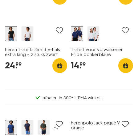
2 stuks
heren T-shirts slimfit v-hals
T-shirt voor volwassenen
extra lang - 2 stuks zwart
Pride donkerblauw
24
.
14
.
99
99
afhalen in 500+ HEMA winkels
essential
2 voor 21.99
sale
herenpolo Jack piqué WK
+5
oranje