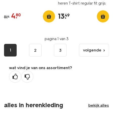
heren T-shirt regular fit grijs
4
.
13
.
80
49
11
.
19
pagina 1 van 3
1
volgende
2
3
volgende
pagina
wat vind je van ons assortiment?
alles in herenkleding
bekijk alles