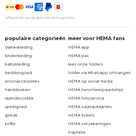
*afhankelijk van de gekozen bezorgopties
populaire categorieën
meer voor HEMA fans
dameskleding
HEMA app
kinderkleding
HEMA pas
babykleding
lees onze folders
beddengoed
folder via Whatsapp ontvangen
woonaccessoires
HEMA op social media
handdoeken
HEMA herontwerpwedstrijd
raamdecoratie
HEMA fotoservice
speelgoed
HEMA cadeaukaarten
gebak
HEMA tickets
koffie
HEMA verzekeringen
inspiratie