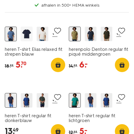
afhalen in 500+ HEMA winkels
essential
essential
sale
sale
+4
+3
heren T-shirt Elias relaxed fit
herenpolo Denton regular fit
strepen blauw
piqué middengroen
5
.
6
.
–
70
18
.
14
.
99
99
essential
essential
2 voor 21.99
sale
+5
+5
heren T-shirt regular fit
heren T-shirt regular fit
donkerblauw
lichtgroen
13
.
5
.
–
49
12
.
99