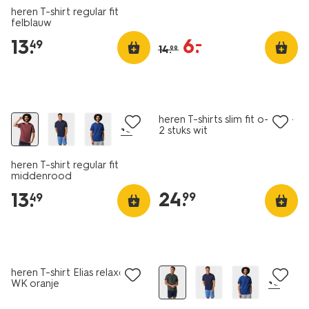
heren T-shirt regular fit
felblauw
6
.
–
13
.
49
14
.
99
2 stuks
heren T-shirts slim fit o-hals -
+5
2 stuks wit
heren T-shirt regular fit
middenrood
24
.
13
.
99
49
essential
sale
2 voor 21.99
heren T-shirt Elias relaxed fit
+5
WK oranje