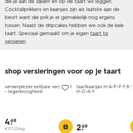
die je aan de zijkant en op de taart wil leggen.
Cocktailprikkers en kaarsjes zijn als laatste aan de
beurt want die prik je er gemakkelijk nog ergens
tussen. Naast de dripcakes hebben we ook de kale
taart. Speciaal gemaakt om je eigen
taart te
versieren
.
shop versieringen voor op je taart
versierplezier eetbare versierset
taartkaarsjes H-A-P-P-Y B I
- regenboogfeest
H-D-A-Y
4
.
69
2
.
69
€
117
.
25
/kg