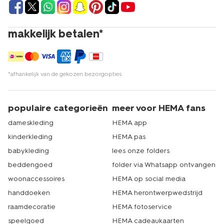
makkelijk betalen*
*afhankelijk van de gekozen bezorgopties
populaire categorieën
meer voor HEMA fans
dameskleding
HEMA app
kinderkleding
HEMA pas
babykleding
lees onze folders
beddengoed
folder via Whatsapp ontvangen
woonaccessoires
HEMA op social media
handdoeken
HEMA herontwerpwedstrijd
raamdecoratie
HEMA fotoservice
speelgoed
HEMA cadeaukaarten