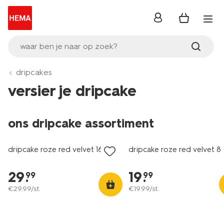
inloggen
waar ben je naar op zoek?
dripcakes
versier je dripcake
ons dripcake assortiment
dripcake roze red velvet 16 p.
dripcake roze red velvet 8 
29
.
19
.
99
99
€
29
.
99
/st.
€
19
.
99
/st.