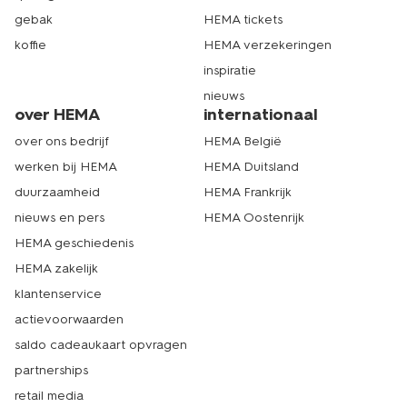
gebak
HEMA tickets
koffie
HEMA verzekeringen
inspiratie
nieuws
over HEMA
internationaal
over ons bedrijf
HEMA België
werken bij HEMA
HEMA Duitsland
duurzaamheid
HEMA Frankrijk
nieuws en pers
HEMA Oostenrijk
HEMA geschiedenis
HEMA zakelijk
klantenservice
actievoorwaarden
saldo cadeaukaart opvragen
partnerships
retail media