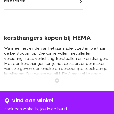
kerststerren
kersthangers kopen bij HEMA
Wanneer het einde van het jaar nadert zetten we thuis
de kerstboom op. Die kun je vullen met allerlei
versiering, zoals verlichting,
kerstballen
en kersthangers.
Met een kersthanger kun je het extra bijzonder maken,
want ze geven een unieke en persoonlijke touch aan je
kerstboom. Dat weten we bij HEMA maar al te goed.
Daarom kun je ze bij ons in verschillende soorten,
materialen en kleuren kopen. Zo vind je altijd een hanger
die bij jou past. Ook leuk om een kerstboomhanger
cadeau te geven, gewoon als kleinigheidje. Pak 'm dan
gelijk feestelijk in met
kerst inpakpapier
.
vind een winkel
zoek een winkel bij jou in de buurt