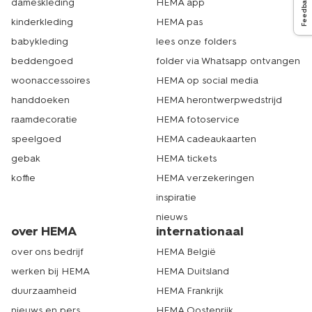
Feedback
dameskleding
HEMA app
kinderkleding
HEMA pas
babykleding
lees onze folders
beddengoed
folder via Whatsapp ontvangen
woonaccessoires
HEMA op social media
handdoeken
HEMA herontwerpwedstrijd
raamdecoratie
HEMA fotoservice
speelgoed
HEMA cadeaukaarten
gebak
HEMA tickets
koffie
HEMA verzekeringen
inspiratie
nieuws
over HEMA
internationaal
over ons bedrijf
HEMA België
werken bij HEMA
HEMA Duitsland
duurzaamheid
HEMA Frankrijk
nieuws en pers
HEMA Oostenrijk