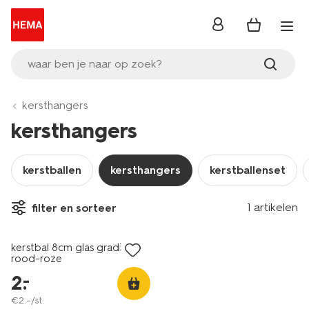
inloggen
waar ben je naar op zoek?
kersthangers
kersthangers
kerstballen
kersthangers
kerstballenset
1 artikelen
filter en sorteer
laag geprijsd
kerstbal 8cm glas gradient
rood-roze
2
.
–
€
2
.
–
/st.