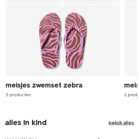
meisjes zwemset zebra
meis
3 producten
2 prod
alles in kind
bekijk alles