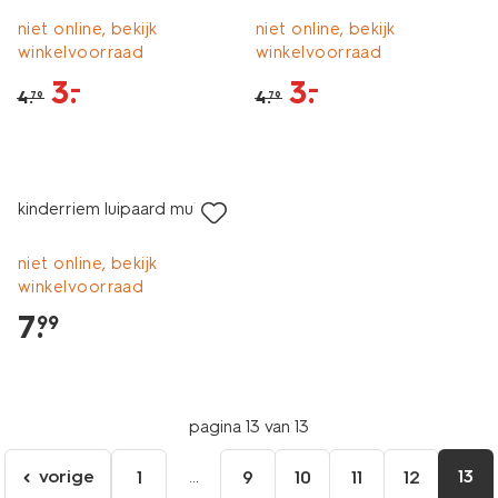
niet online, bekijk
niet online, bekijk
winkelvoorraad
winkelvoorraad
3
.
3
.
–
–
4
.
4
.
79
79
kinderriem luipaard multi
niet online, bekijk
winkelvoorraad
7
.
99
pagina 13 van 13
vorige
...
13
1
9
10
11
12
ga