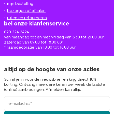
jou
mijn bestelling
in
de
bezorgen of afhalen
buurt
ruilen en retourneren
bel onze klantenservice
020 224 2424
van maandag tot en met vrijdag van 8.30 tot 21.00 uur
zaterdag van 09.00 tot 18.00 uur
* raamdecoratie van 10.00 tot 18.00 uur
altijd op de hoogte van onze acties
Schrijf je in voor de nieuwsbrief en krijg direct 10%
korting. Ontvang meerdere keren per week de laatste
(online) aanbiedingen. Afmelden kan altijd.
e-
mailadres