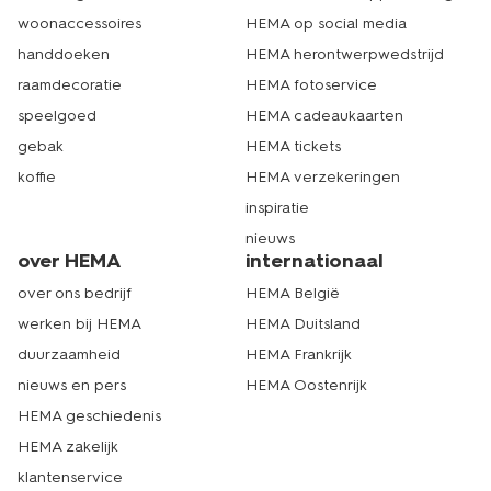
woonaccessoires
HEMA op social media
handdoeken
HEMA herontwerpwedstrijd
raamdecoratie
HEMA fotoservice
speelgoed
HEMA cadeaukaarten
gebak
HEMA tickets
koffie
HEMA verzekeringen
inspiratie
nieuws
over HEMA
internationaal
over ons bedrijf
HEMA België
werken bij HEMA
HEMA Duitsland
duurzaamheid
HEMA Frankrijk
nieuws en pers
HEMA Oostenrijk
HEMA geschiedenis
HEMA zakelijk
klantenservice