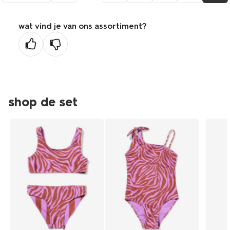
naar
de
wat vind je van ons assortiment?
vorige
pagina
shop de set