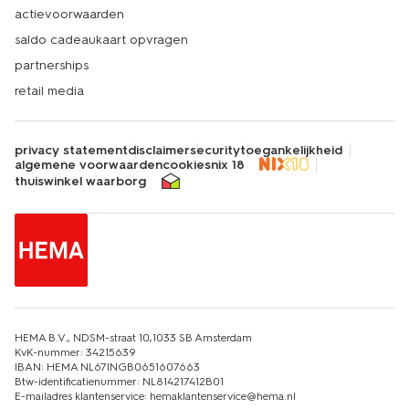
actievoorwaarden
saldo cadeaukaart opvragen
partnerships
retail media
privacy statement
disclaimer
security
toegankelijkheid
algemene voorwaarden
cookies
nix 18
thuiswinkel waarborg
HEMA B.V., NDSM-straat 10,1033 SB Amsterdam
KvK-nummer: 34215639
IBAN: HEMA NL67INGB0651607663
Btw-identificatienummer: NL814217412B01
E-mailadres klantenservice: hemaklantenservice@hema.nl