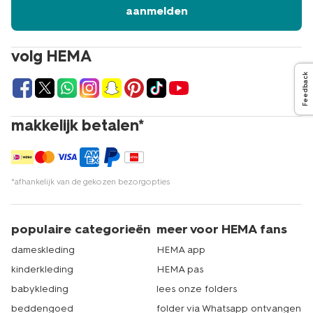
aanmelden
volg HEMA
Feedback
makkelijk betalen*
*afhankelijk van de gekozen bezorgopties
populaire categorieën
meer voor HEMA fans
dameskleding
HEMA app
kinderkleding
HEMA pas
babykleding
lees onze folders
beddengoed
folder via Whatsapp ontvangen