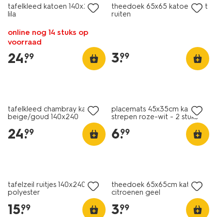
tafelkleed katoen 140x240
theedoek 65x65 katoen met
lila
ruiten
online nog 14 stuks op
voorraad
3
.
24
.
99
99
tafelkleed chambray katoen
placemats 45x35cm katoen
beige/goud 140x240
strepen roze-wit - 2 stuks
24
.
6
.
99
99
tafelzeil ruitjes 140x240
theedoek 65x65cm katoen
polyester
citroenen geel
15
.
3
.
99
99