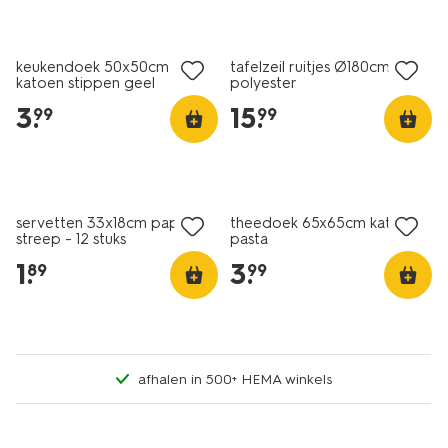
keukendoek 50x50cm
tafelzeil ruitjes Ø180cm
katoen stippen geel
polyester
3
.
15
.
99
99
servetten 33x18cm papier
theedoek 65x65cm katoen
streep - 12 stuks
pasta
1
.
3
.
89
99
afhalen in 500+ HEMA winkels