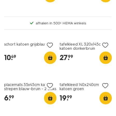
afhalen in 500+ HEMA winkels
schort katoen grijsblauw
tafelkleed XL 320x145cm
katoen donkerbruin
10
.
27
.
49
99
placemats 35x45cm katoen
tafelkleed 140x240cm
strepen blauw-bruin - 2 stuks
katoen groen
6
.
19
.
99
99