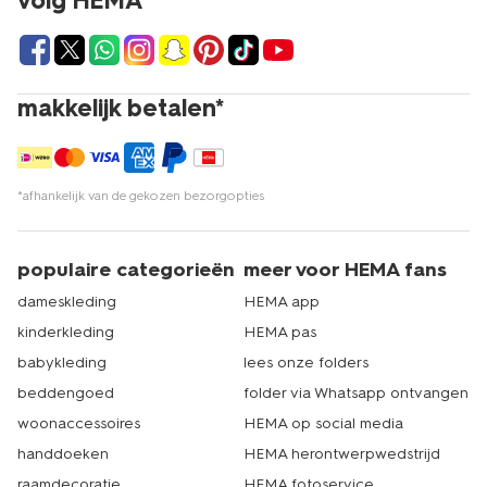
volg HEMA
makkelijk betalen*
*afhankelijk van de gekozen bezorgopties
populaire categorieën
meer voor HEMA fans
dameskleding
HEMA app
kinderkleding
HEMA pas
babykleding
lees onze folders
beddengoed
folder via Whatsapp ontvangen
woonaccessoires
HEMA op social media
handdoeken
HEMA herontwerpwedstrijd
raamdecoratie
HEMA fotoservice