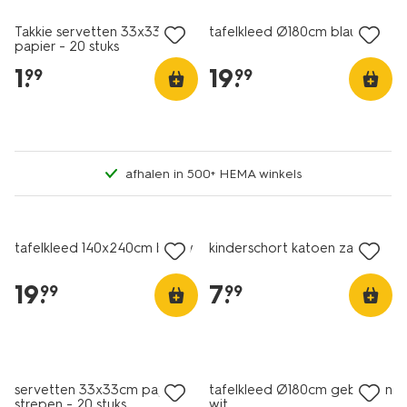
Takkie servetten 33x33cm
tafelkleed Ø180cm blauw
papier - 20 stuks
1
.
19
.
99
99
afhalen in 500+ HEMA winkels
tafelkleed 140x240cm blauw
kinderschort katoen zakken
19
.
7
.
99
99
servetten 33x33cm papier
tafelkleed Ø180cm gebroken
strepen - 20 stuks
wit