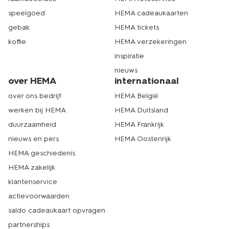
speelgoed
HEMA cadeaukaarten
gebak
HEMA tickets
koffie
HEMA verzekeringen
inspiratie
nieuws
over HEMA
internationaal
over ons bedrijf
HEMA België
werken bij HEMA
HEMA Duitsland
duurzaamheid
HEMA Frankrijk
nieuws en pers
HEMA Oostenrijk
HEMA geschiedenis
HEMA zakelijk
klantenservice
actievoorwaarden
saldo cadeaukaart opvragen
partnerships