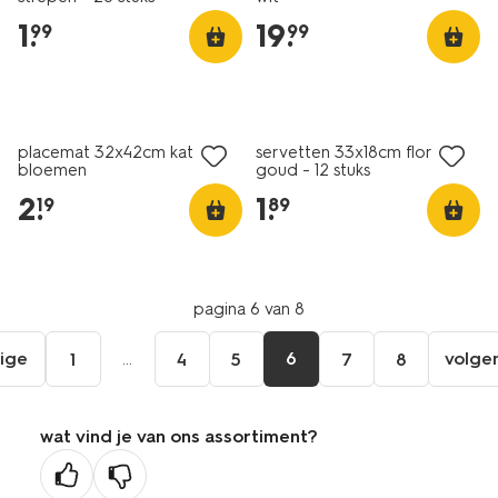
1
.
19
.
99
99
placemat 32x42cm katoen
servetten 33x18cm floraal
bloemen
goud - 12 stuks
2
.
1
.
19
89
pagina 6 van 8
ige
...
6
volge
1
4
5
7
8
ga
aar
de
wat vind je van ons assortiment?
orige
agina