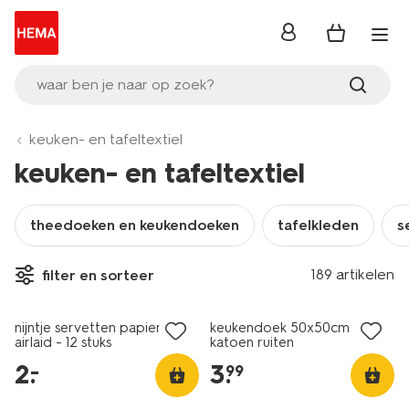
inloggen
waar ben je naar op zoek?
keuken- en tafeltextiel
keuken- en tafeltextiel
theedoeken en keukendoeken
tafelkleden
s
189 artikelen
filter en sorteer
laag geprijsd
nijntje servetten papier
keukendoek 50x50cm
airlaid - 12 stuks
katoen ruiten
2
.
3
.
–
99