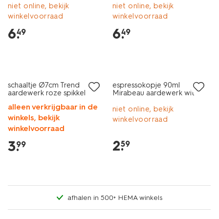
niet online, bekijk
niet online, bekijk
winkelvoorraad
winkelvoorraad
6
.
6
.
49
49
2+1 gratis
2+1 gratis
schaaltje Ø7cm Trend
espressokopje 90ml
aardewerk roze spikkel
Mirabeau aardewerk wit
spikkels
alleen verkrijgbaar in de
niet online, bekijk
winkels, bekijk
winkelvoorraad
winkelvoorraad
2
.
3
.
59
99
afhalen in 500+ HEMA winkels
2+1 gratis