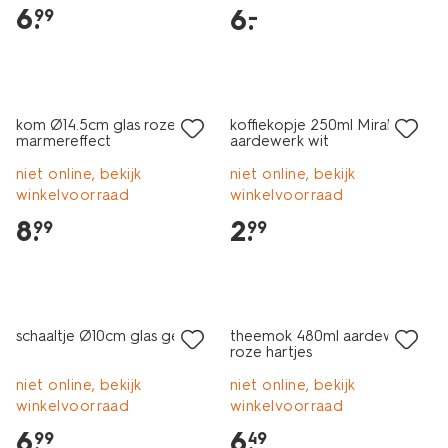
6
.
6
.
–
99
2+1 gratis
2+1 gratis
kom Ø14.5cm glas roze
koffiekopje 250ml Mirabeau
marmereffect
aardewerk wit
niet online, bekijk
niet online, bekijk
winkelvoorraad
winkelvoorraad
8
.
2
.
99
99
2+1 gratis
2+1 gratis
schaaltje Ø10cm glas geel
theemok 480ml aardewerk
roze hartjes
niet online, bekijk
niet online, bekijk
winkelvoorraad
winkelvoorraad
6
.
6
.
99
49