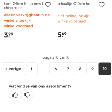
kom Ø11cm Knap new bone
schaaltje Ø10cm hout
china roze
alleen verkrijgbaar in de
niet online, bekijk
winkels, bekijk
winkelvoorraad
winkelvoorraad
5
.
3
.
49
99
pagina 10 van 10
vorige
...
10
1
6
7
8
9
ga
naar
de
wat vind je van ons assortiment?
vorige
pagina