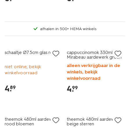
afhalen in 500+ HEMA winkels
2+1 gratis
2+1 gratis
schaaltje Ø7.5cm glas roze
cappuccinomok 330ml
Mirabeau aardewerk groen
alleen verkrijgbaar in de
niet online, bekijk
winkels, bekijk
winkelvoorraad
winkelvoorraad
4
.
4
.
89
99
2+1 gratis
2+1 gratis
theemok 480ml aardewerk
theemok 480ml aardewerk
rood bloemen
beige sterren