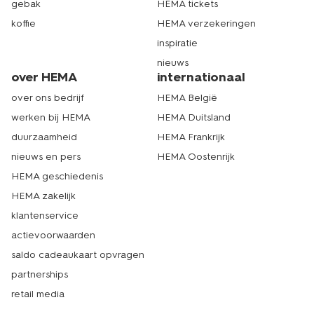
gebak
HEMA tickets
koffie
HEMA verzekeringen
inspiratie
nieuws
over HEMA
internationaal
over ons bedrijf
HEMA België
werken bij HEMA
HEMA Duitsland
duurzaamheid
HEMA Frankrijk
nieuws en pers
HEMA Oostenrijk
HEMA geschiedenis
HEMA zakelijk
klantenservice
actievoorwaarden
saldo cadeaukaart opvragen
partnerships
retail media