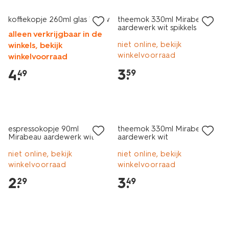
koffiekopje 260ml glas blauw
theemok 330ml Mirabeau
aardewerk wit spikkels
alleen verkrijgbaar in de
niet online, bekijk
winkels, bekijk
winkelvoorraad
winkelvoorraad
3
.
4
.
59
49
2+1 gratis
2+1 gratis
espressokopje 90ml
theemok 330ml Mirabeau
Mirabeau aardewerk wit
aardewerk wit
niet online, bekijk
niet online, bekijk
winkelvoorraad
winkelvoorraad
2
.
3
.
29
49
2+1 gratis
2+1 gratis