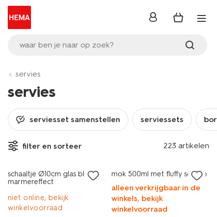
inloggen
waar ben je naar op zoek?
servies
servies
serviesset samenstellen
serviessets
bo
223 artikelen
filter en sorteer
2+1 gratis
laag geprijsd
schaaltje Ø10cm glas blauw
mok 500ml met fluffy sokken
marmereffect
alleen verkrijgbaar in de
niet online, bekijk
winkels, bekijk
winkelvoorraad
winkelvoorraad