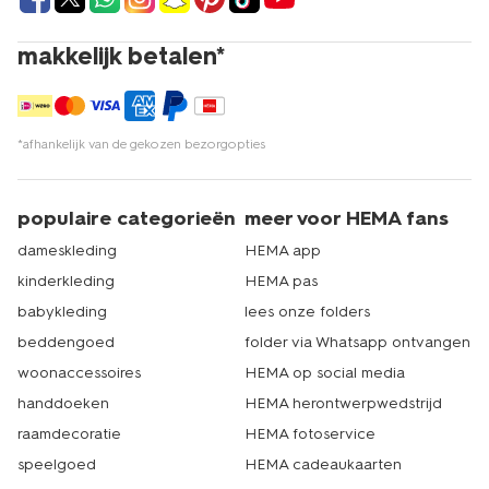
makkelijk betalen*
*afhankelijk van de gekozen bezorgopties
populaire categorieën
meer voor HEMA fans
dameskleding
HEMA app
kinderkleding
HEMA pas
babykleding
lees onze folders
beddengoed
folder via Whatsapp ontvangen
woonaccessoires
HEMA op social media
handdoeken
HEMA herontwerpwedstrijd
raamdecoratie
HEMA fotoservice
speelgoed
HEMA cadeaukaarten