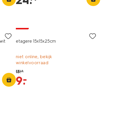
24
.
sale
wit
etagere 15x15x25cm
niet online, bekijk
winkelvoorraad
13
.
49
–
9
.