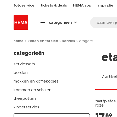
fotoservice
tickets & deals
HEMA app
inspiratie
waar ben j
categorieën
home
koken en tafelen
servies
etagere
categorieën
et
serviessets
borden
7 artike
mokken en koffiekopjes
2+1 gratis
kommen en schalen
theepotten
taartplatea
roze
kinderservies
89