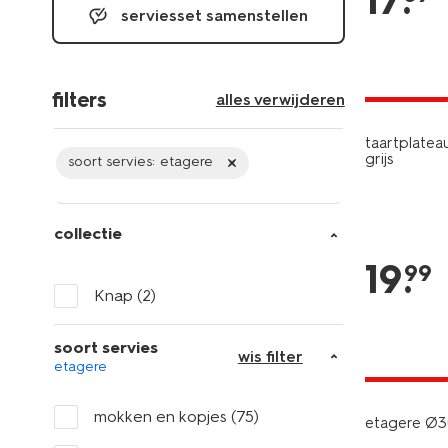
17
.
serviesset samenstellen
2+1 gratis
filters
alles verwijderen
taartplate
grijs
soort servies:
etagere
collectie
19
.
99
Knap
(2)
soort servies
wis filter
etagere
2+1 gratis
mokken en kopjes
(75)
etagere Ø3