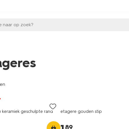
e naar op zoek?
ageres
len
u keramiek geschulpte rand
etagere gouden stip
89