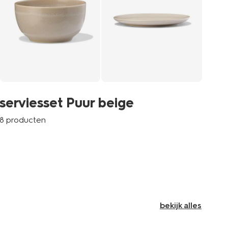
se
serviesset Puur beige
9 p
8 producten
bekijk alles