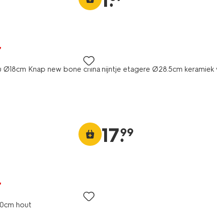
1
.
au Ø18cm Knap new bone china
nijntje etagere Ø28.5cm keramiek 
17
.
99
0cm hout