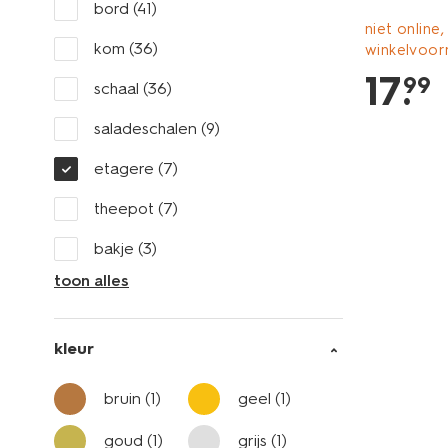
bord
(41)
niet online,
kom
(36)
winkelvoor
17
.
99
schaal
(36)
saladeschalen
(9)
etagere
(7)
theepot
(7)
bakje
(3)
toon alles
kleur
bruin
(1)
geel
(1)
goud
(1)
grijs
(1)