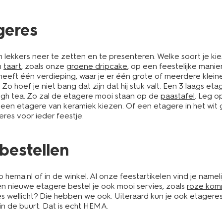
geres
 lekkers neer te zetten en te presenteren. Welke soort je kies
n
taart
, zoals onze
groene dripcake
, op een feestelijke mani
j heeft één verdieping, waar je er één grote of meerdere klei
 Zo hoef je niet bang dat zijn dat hij stuk valt. Een 3 laags et
igh tea. Zo zal de etagere mooi staan op de
paastafel
. Leg o
 een etagere van keramiek kiezen. Of een etagere in het wit 
res voor ieder feestje.
bestellen
hema.nl of in de winkel. Al onze feestartikelen vind je nameli
en nieuwe etagere bestel je ook mooi servies, zoals
roze kom
es wellicht? Die hebben we ook. Uiteraard kun je ook etager
u in de buurt. Dat is echt HEMA.