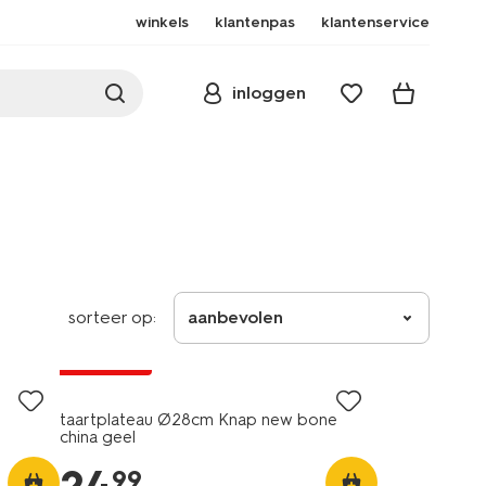
winkels
klantenpas
klantenservice
inloggen
sorteer op:
aanbevolen
2+1 gratis
taartplateau Ø28cm Knap new bone
china geel
99