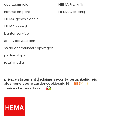
duurzaamheid
HEMA Frankrijk
nieuws en pers
HEMA Oostenrijk
HEMA geschiedenis
HEMA zakelijk
klantenservice
actievoorwaarden
saldo cadeaukaart opvragen
partnerships
retail media
privacy statement
disclaimer
security
toegankelijkheid
algemene voorwaarden
cookies
nix 18
thuiswinkel waarborg