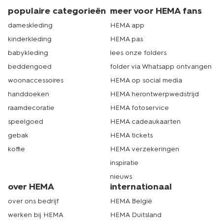
populaire categorieën
meer voor HEMA fans
dameskleding
HEMA app
kinderkleding
HEMA pas
babykleding
lees onze folders
beddengoed
folder via Whatsapp ontvangen
woonaccessoires
HEMA op social media
handdoeken
HEMA herontwerpwedstrijd
raamdecoratie
HEMA fotoservice
speelgoed
HEMA cadeaukaarten
gebak
HEMA tickets
koffie
HEMA verzekeringen
inspiratie
nieuws
over HEMA
internationaal
over ons bedrijf
HEMA België
werken bij HEMA
HEMA Duitsland