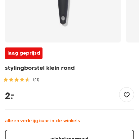
laag geprijsd
stylingborstel klein rond
(41)
/mooi-
gezond/persoonlijke-
2
.
–
verzorging/haarverzorging/haaraccessoires/borstel/stylingbor
klein-
rond-
11810103.html
alleen verkrijgbaar in de winkels
winkelvoorraad