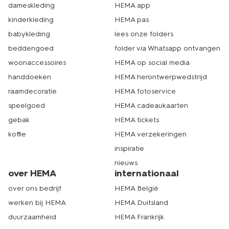
dameskleding
HEMA app
kinderkleding
HEMA pas
babykleding
lees onze folders
beddengoed
folder via Whatsapp ontvangen
woonaccessoires
HEMA op social media
handdoeken
HEMA herontwerpwedstrijd
raamdecoratie
HEMA fotoservice
speelgoed
HEMA cadeaukaarten
gebak
HEMA tickets
koffie
HEMA verzekeringen
inspiratie
nieuws
over HEMA
internationaal
over ons bedrijf
HEMA België
werken bij HEMA
HEMA Duitsland
duurzaamheid
HEMA Frankrijk