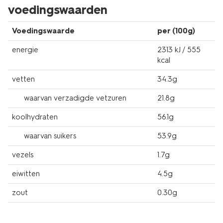
voedingswaarden
Voedingswaarde
per (100g)
energie
2313 kJ / 555
kcal
vetten
34.3g
waarvan verzadigde vetzuren
21.8g
koolhydraten
56.1g
waarvan suikers
53.9g
vezels
1.7g
eiwitten
4.5g
zout
0.30g