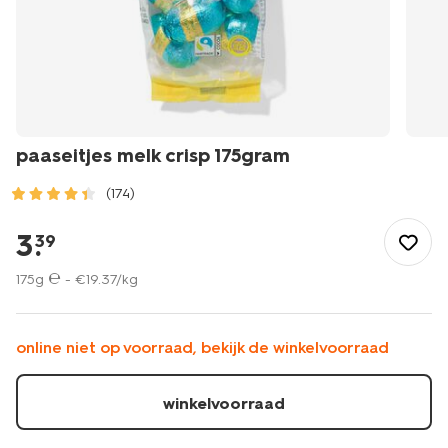
paaseitjes melk crisp 175gram
(174)
/pasen/paaseieren/paaseitjes-
melk-
3
.
39
crisp-
175gram-
175g ℮ -
€
19
.
37
/kg
24202204.html
online niet op voorraad, bekijk de winkelvoorraad
winkelvoorraad