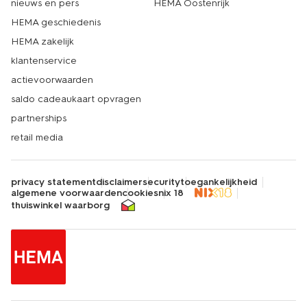
nieuws en pers
HEMA Oostenrijk
HEMA geschiedenis
HEMA zakelijk
klantenservice
actievoorwaarden
saldo cadeaukaart opvragen
partnerships
retail media
privacy statement
disclaimer
security
toegankelijkheid
algemene voorwaarden
cookies
nix 18
thuiswinkel waarborg