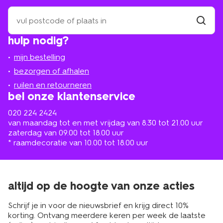
zoek
een
winkel
vind
hulp nodig?
winkel
bij
jou
mijn bestelling
in
de
bezorgen of afhalen
buurt
ruilen en retourneren
bel onze klantenservice
020 224 2424
van maandag tot en met vrijdag van 8.30 tot 21.00 uur
zaterdag van 09.00 tot 18.00 uur
* raamdecoratie van 10.00 tot 18.00 uur
altijd op de hoogte van onze acties
Schrijf je in voor de nieuwsbrief en krijg direct 10%
korting. Ontvang meerdere keren per week de laatste