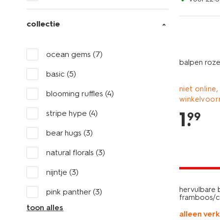
collectie
ocean gems
(7)
balpen roze
basic
(5)
niet online,
blooming ruffles
(4)
winkelvoor
1
.
stripe hype
(4)
99
bear hugs
(3)
natural florals
(3)
laag gepri
nijntje
(3)
hervulbare 
pink panther
(3)
framboos/ci
toon alles
alleen verk