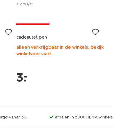
€
2
.
50
/st.
laag geprijsd
cadeauset pen
alleen verkrijgbaar in de winkels, bekijk
winkelvoorraad
–
3
.
orgd vanaf 30.-
afhalen in 500+ HEMA winkels