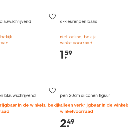
blauwschrijvend
6-kleurenpen basis
 bekijk
niet online, bekijk
raad
winkelvoorraad
1
.
59
n blauwschrijvend
pen 20cm siliconen figuur
rijgbaar in de winkels, bekijk
alleen verkrijgbaar in de winkels
raad
winkelvoorraad
2
.
49