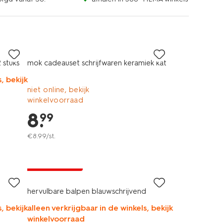
 stuks
mok cadeauset schrijfwaren keramiek kat
, bekijk
niet online, bekijk
winkelvoorraad
8
.
99
€
8
.
99
/st.
laag geprijsd
hervulbare balpen blauwschrijvend
, bekijk
alleen verkrijgbaar in de winkels, bekijk
winkelvoorraad