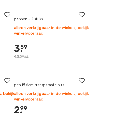
pennen - 2 stuks
alleen verkrijgbaar in de winkels, bekijk
winkelvoorraad
3
.
59
€
3
.
59
/st.
pen 15.6cm transparante huls
, bekijk
alleen verkrijgbaar in de winkels, bekijk
winkelvoorraad
2
.
99