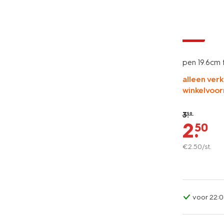
sale
pen 19.6cm f
alleen verk
winkelvoor
3
.
59
2
.
50
€
2
.
50
/st.
voor 22:0