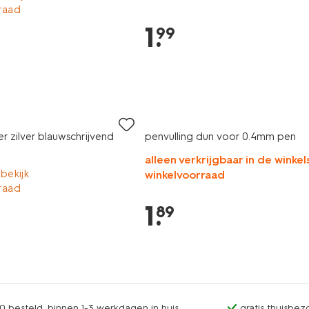
raad
1
.
99
er zilver blauwschrijvend
penvulling dun voor 0.4mm pen
alleen verkrijgbaar in de winkels
 bekijk
winkelvoorraad
raad
1
.
89
0 besteld, binnen 1-3 werkdagen in huis
gratis thuisbez