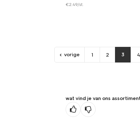
€
2
.
49
/st.
vorige
3
1
2
4
ga
naar
de
vorige
pagina
wat vind je van ons assortimen