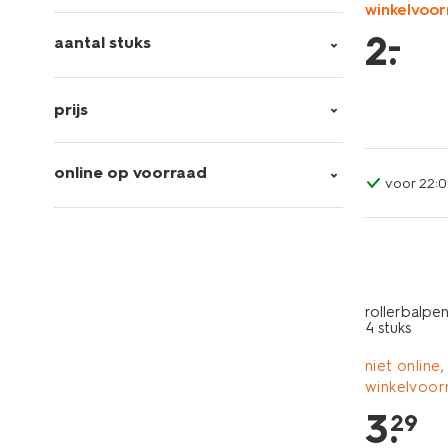
winkelvoor
–
2
.
aantal stuks
prijs
online op voorraad
voor 22:0
rollerbalpe
4 stuks
niet online,
winkelvoor
3
.
29