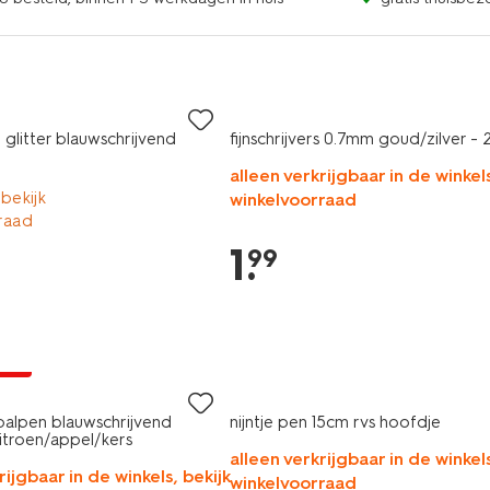
 glitter blauwschrijvend
fijnschrijvers 0.7mm goud/zilver - 2
alleen verkrijgbaar in de winkels
 bekijk
winkelvoorraad
raad
1
.
99
jsd
balpen blauwschrijvend
nijntje pen 15cm rvs hoofdje
troen/appel/kers
alleen verkrijgbaar in de winkels
rijgbaar in de winkels, bekijk
winkelvoorraad