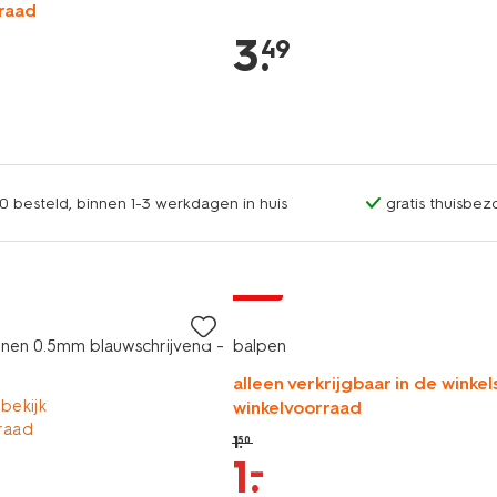
raad
3
.
49
0 besteld, binnen 1-3 werkdagen in huis
gratis thuisbez
sale
nnen 0.5mm blauwschrijvend -
balpen
alleen verkrijgbaar in de winkels
 bekijk
winkelvoorraad
raad
1
.
50
–
1
.