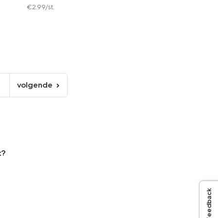
€
2
.
99
/st.
volgende
volgende
pagina
t?
Feedback