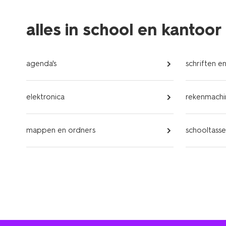
alles in school en kantoor
agenda's
schriften e
elektronica
rekenmachi
mappen en ordners
schooltass