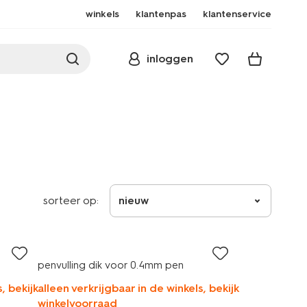
winkels
klantenpas
klantenservice
inloggen
sorteer op:
nieuw
penvulling dik voor 0.4mm pen
, bekijk
alleen verkrijgbaar in de winkels, bekijk
winkelvoorraad