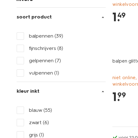
winkelvoor
1
.
49
soort product
balpennen
(39)
fijnschrijvers
(8)
gelpennen
(7)
balpen glitt
vulpennen
(1)
niet online,
winkelvoor
kleur inkt
1
.
99
blauw
(55)
zwart
(6)
grijs
(1)
voor 22:0