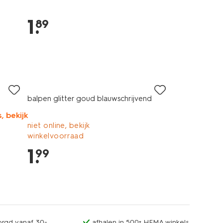
1
.
89
balpen glitter goud blauwschrijvend
, bekijk
niet online, bekijk
winkelvoorraad
1
.
99
orgd vanaf 30.-
afhalen in 500+ HEMA winkels