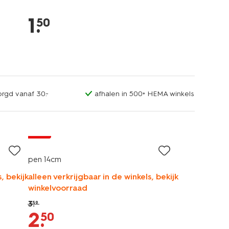
1
.
50
orgd vanaf 30.-
afhalen in 500+ HEMA winkels
sale
pen 14cm
, bekijk
alleen verkrijgbaar in de winkels, bekijk
winkelvoorraad
3
.
59
2
.
50