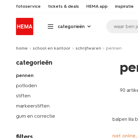
fotoservice
tickets & deals
HEMA app
inspiratie
waar ben j
categorieën
home
school en kantoor
schrijfwaren
pennen
categorieën
pe
pennen
potloden
90 artik
stiften
markeerstiften
gum en correctie
balpen lila 
filters
niet online,