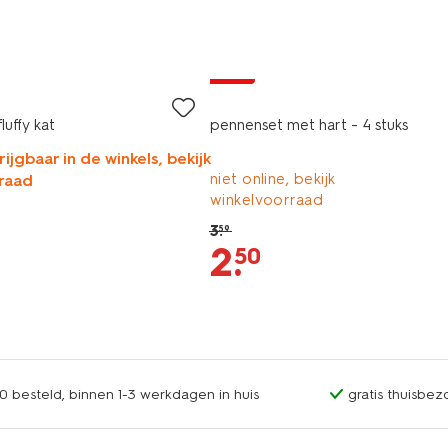
sale
luffy kat
pennenset met hart - 4 stuks
rijgbaar in de winkels, bekijk
niet online, bekijk
raad
winkelvoorraad
3
.
59
2
.
50
0 besteld, binnen 1-3 werkdagen in huis
gratis thuisbez