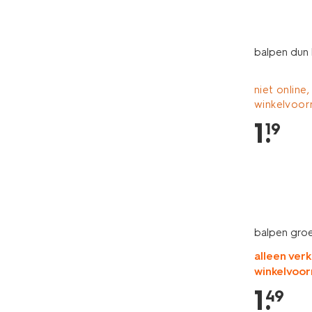
balpen dun 
niet online,
winkelvoor
1
.
19
balpen groe
alleen verk
winkelvoor
1
.
49