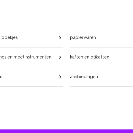
n boekjes
papierwaren
nes en meetinstrumenten
kaften en etiketten
en
aanbiedingen