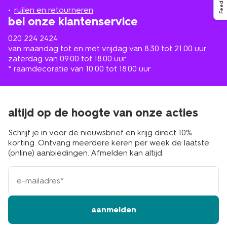
Feedback
buurt
ruilen en retourneren
bel onze klantenservice
020 224 2424
van maandag tot en met vrijdag van 8.30 tot 21.00 uur
zaterdag van 09.00 tot 18.00 uur
* raamdecoratie van 10.00 tot 18.00 uur
altijd op de hoogte van onze acties
Schrijf je in voor de nieuwsbrief en krijg direct 10%
korting. Ontvang meerdere keren per week de laatste
(online) aanbiedingen. Afmelden kan altijd.
e-
mailadres
aanmelden