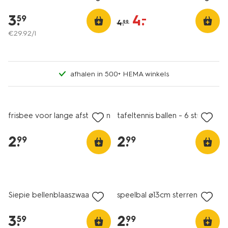
3
.
4
.
–
59
4
.
99
€
29
.
92
/l
afhalen in 500+ HEMA winkels
frisbee voor lange afstanden
tafeltennis ballen - 6 stuks
2
.
2
.
99
99
Siepie bellenblaaszwaard
speelbal ⌀13cm sterren
3
.
2
.
59
99