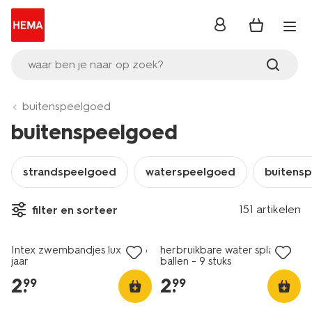
inloggen
waar ben je naar op zoek?
buitenspeelgoed
buitenspeelgoed
strandspeelgoed
waterspeelgoed
buitensp
151 artikelen
filter en sorteer
Intex zwembandjes luxe 3-6
herbruikbare water splash
jaar
ballen - 9 stuks
2
.
2
.
99
99