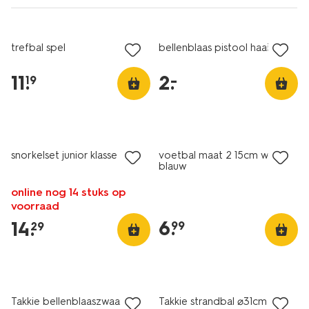
laag geprijsd
trefbal spel
bellenblaas pistool haai 11cm
11
.
2
.
–
19
snorkelset junior klasse B
voetbal maat 2 15cm wit-
blauw
online nog 14 stuks op
voorraad
6
.
14
.
99
29
sale
Takkie bellenblaaszwaard
Takkie strandbal ⌀31cm