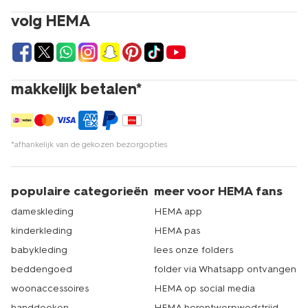
volg HEMA
makkelijk betalen*
*afhankelijk van de gekozen bezorgopties
populaire categorieën
meer voor HEMA fans
dameskleding
HEMA app
kinderkleding
HEMA pas
babykleding
lees onze folders
beddengoed
folder via Whatsapp ontvangen
woonaccessoires
HEMA op social media
handdoeken
HEMA herontwerpwedstrijd