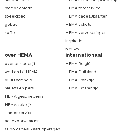
raamdecoratie
HEMA fotoservice
speelgoed
HEMA cadeaukaarten
gebak
HEMA tickets
koffie
HEMA verzekeringen
inspiratie
nieuws
over HEMA
internationaal
over ons bedrijf
HEMA België
werken bij HEMA
HEMA Duitsland
duurzaamheid
HEMA Frankrijk
nieuws en pers
HEMA Oostenrijk
HEMA geschiedenis
HEMA zakelijk
klantenservice
actievoorwaarden
saldo cadeaukaart opvragen