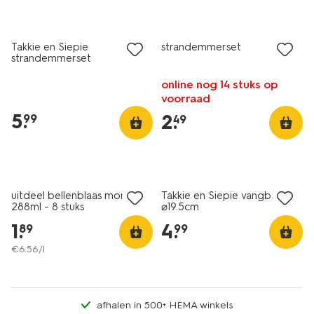
Takkie en Siepie
strandemmerset
strandemmerset
online nog 14 stuks op
voorraad
5
.
2
.
99
49
uitdeel bellenblaas monster
Takkie en Siepie vangbalset
288ml - 8 stuks
⌀19.5cm
1
.
4
.
89
99
€
6
.
56
/l
afhalen in 500+ HEMA winkels