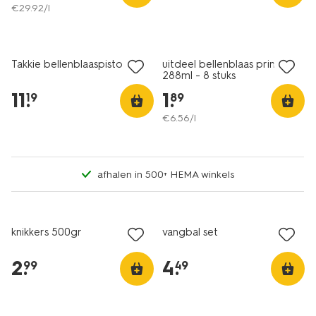
€
29
.
92
/l
Takkie bellenblaaspistool
uitdeel bellenblaas prinses
288ml - 8 stuks
11
.
1
.
19
89
€
6
.
56
/l
afhalen in 500+ HEMA winkels
knikkers 500gr
vangbal set
2
.
4
.
99
49