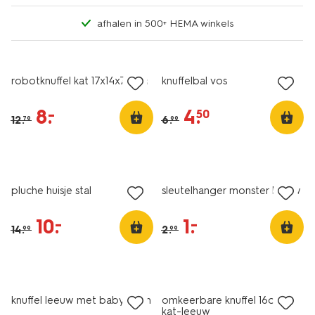
afhalen in 500+ HEMA winkels
korting
sale
robotknuffel kat 17x14x7.5cm
knuffelbal vos
8
.
4
.
–
50
12
.
6
.
79
99
sale
sale
pluche huisje stal
sleutelhanger monster blauw
10
.
1
.
–
–
14
.
2
.
99
99
sale
sale
knuffel leeuw met baby 31cm
omkeerbare knuffel 16cm
kat-leeuw