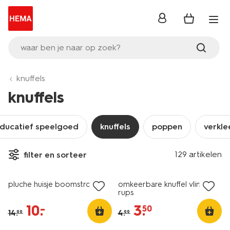
inloggen
waar ben je naar op zoek?
knuffels
knuffels
ducatief speelgoed
knuffels
poppen
verkle
129 artikelen
filter en sorteer
sale
sale
pluche huisje boomstronk
omkeerbare knuffel vlinder-
rups
10
.
3
.
–
50
14
.
4
.
99
99