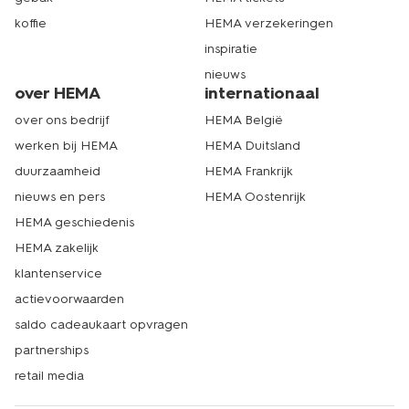
koffie
HEMA verzekeringen
inspiratie
nieuws
over HEMA
internationaal
over ons bedrijf
HEMA België
werken bij HEMA
HEMA Duitsland
duurzaamheid
HEMA Frankrijk
nieuws en pers
HEMA Oostenrijk
HEMA geschiedenis
HEMA zakelijk
klantenservice
actievoorwaarden
saldo cadeaukaart opvragen
partnerships
retail media