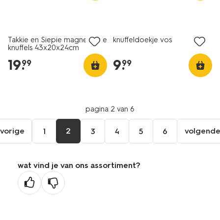
Takkie en Siepie magnetische
knuffeldoekje vos
knuffels 43x20x24cm
19
.
9
.
99
99
pagina 2 van 6
vorige
2
volgend
1
3
4
5
6
ga
vol
naar
pag
de
wat vind je van ons assortiment?
vorige
pagina