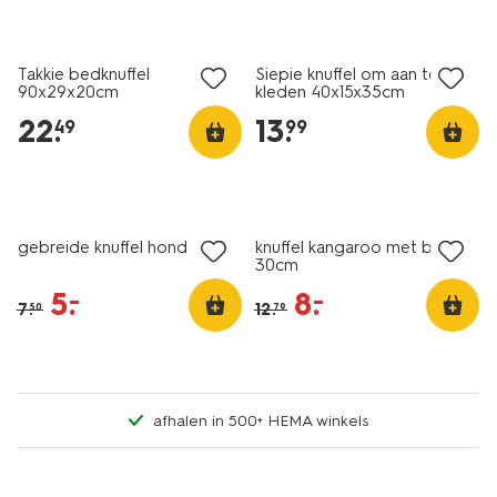
Takkie bedknuffel
Siepie knuffel om aan te
90x29x20cm
kleden 40x15x35cm
22
.
13
.
49
99
sale
sale
gebreide knuffel hond
knuffel kangaroo met baby
30cm
5
.
8
.
–
–
7
.
12
.
50
79
afhalen in 500+ HEMA winkels