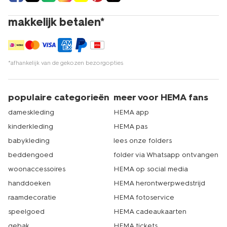
makkelijk betalen*
*afhankelijk van de gekozen bezorgopties
populaire categorieën
meer voor HEMA fans
dameskleding
HEMA app
kinderkleding
HEMA pas
babykleding
lees onze folders
beddengoed
folder via Whatsapp ontvangen
woonaccessoires
HEMA op social media
handdoeken
HEMA herontwerpwedstrijd
raamdecoratie
HEMA fotoservice
speelgoed
HEMA cadeaukaarten
gebak
HEMA tickets