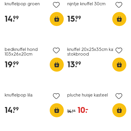
knuffelpop groen
nijntje knuffel 30cm
14
.
15
.
99
99
bedknuffel hond
knuffel 20x25x35cm kat met
103x26x20cm
stokbrood
19
.
13
.
99
99
sale
knuffelpop lila
pluche huisje kasteel
14
.
10
.
–
99
14
.
99