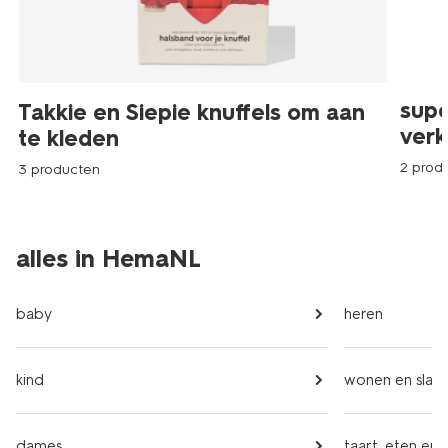
supe
Takkie en Siepie knuffels om aan
verk
te kleden
2 prod
3 producten
alles in HemaNL
baby
heren
kind
wonen en slap
dames
taart, eten en 