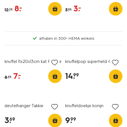
8
.
3
.
–
–
12
.
3
.
79
50
afhalen in 500+ HEMA winkels
sale
knuffel 11x20x13cm kat Pookie
knuffelpop superheld 43cm
7
.
14
.
–
99
8
.
99
sleutelhanger Takkie
knuffeldoekje konijn
3
.
9
.
69
99