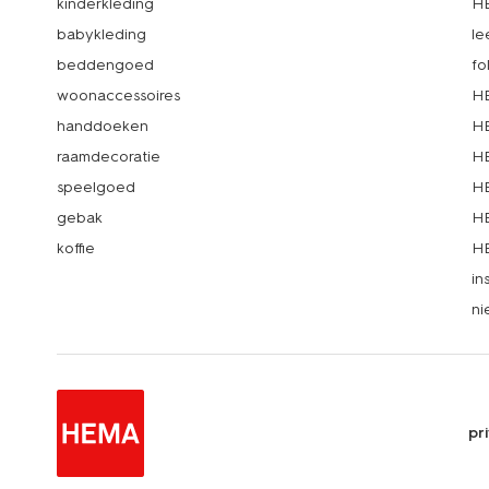
kinderkleding
H
babykleding
le
beddengoed
fo
woonaccessoires
HE
handdoeken
HE
raamdecoratie
HE
speelgoed
HE
gebak
HE
koffie
HE
in
ni
pr