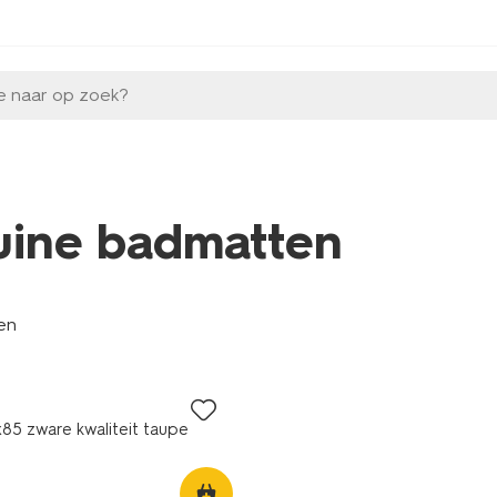
e naar op zoek?
uine badmatten
len
5 zware kwaliteit taupe