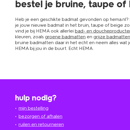
bestel je bruine, taupe o
Heb je een geschikte badmat gevonden op hema.nl? Klik
je jouw nieuwe badmat in het bruin, taupe of beige zo
vind je bij HEMA ook allerlei
bad- en doucheproducte
kleuren, zoals
groene badmatten
en
grijze badmatte
bruine badmatten daar in het echt en neem alles wat je
HEMA bij jou in de buurt. Echt HEMA.
hulp nodig?
mijn bestelling
bezorgen of afhalen
ruilen en retourneren