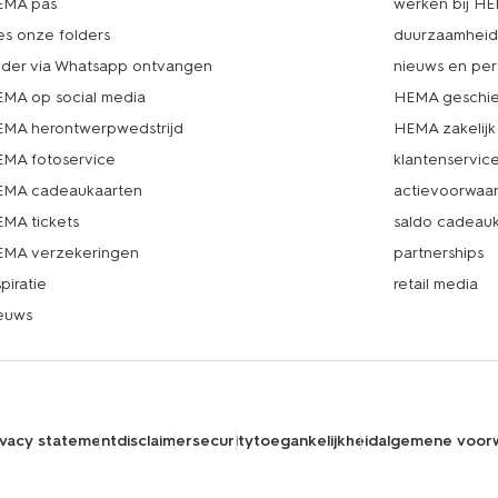
EMA pas
werken bij H
es onze folders
duurzaamhei
lder via Whatsapp ontvangen
nieuws en per
MA op social media
HEMA geschie
MA herontwerpwedstrijd
HEMA zakelijk
MA fotoservice
klantenservic
MA cadeaukaarten
actievoorwaa
MA tickets
saldo cadeau
MA verzekeringen
partnerships
spiratie
retail media
euws
ivacy statement
disclaimer
security
toegankelijkheid
algemene voor