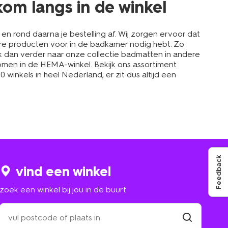
kom langs in de winkel
n rond daarna je bestelling af. Wij zorgen ervoor dat
dere producten voor in de badkamer nodig hebt. Zo
k dan verder naar onze collectie badmatten in andere
gskomen in de HEMA-winkel. Bekijk ons assortiment
winkels in heel Nederland, er zit dus altijd een
Feedback
vind een winkel
zoek een winkel bij jou in de buurt
zoek
een