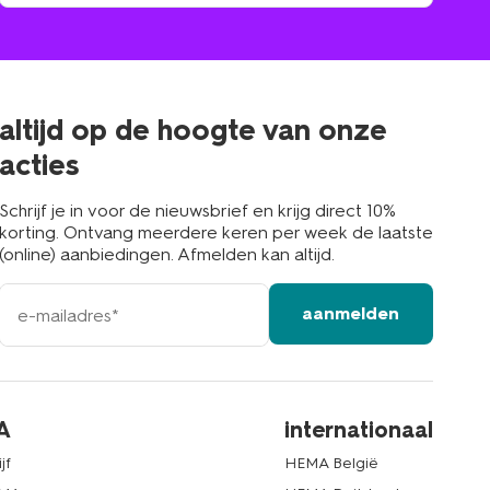
winkel
vind
winkel
bij
jou
in
de
buurt
altijd op de hoogte van onze
acties
Schrijf je in voor de nieuwsbrief en krijg direct 10%
korting. Ontvang meerdere keren per week de laatste
(online) aanbiedingen. Afmelden kan altijd.
e-
aanmelden
mailadres
A
internationaal
jf
HEMA België