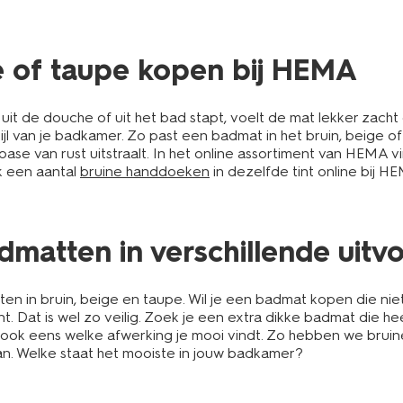
ge of taupe kopen bij HEMA
it de douche of uit het bad stapt, voelt de mat lekker zacht 
jl van je badkamer. Zo past een badmat in het bruin, beige of
een oase van rust uitstraalt. In het online assortiment van HE
ok een aantal
bruine handdoeken
in dezelfde tint online bij HE
dmatten in verschillende uitv
tten in bruin, beige en taupe. Wil je een badmat kopen die ni
. Dat is wel zo veilig. Zoek je een extra dikke badmat die he
k ook eens welke afwerking je mooi vindt. Zo hebben we brui
aan. Welke staat het mooiste in jouw badkamer?