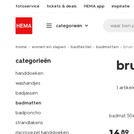
fotoservice
tickets & deals
HEMA app
inspiratie
waar ben j
categorieën
home
wonen en slapen
badtextiel
badmatten
bruin
categorieën
br
handdoeken
washandjes
1 artike
badjassen
badmatten
badponcho
badmat 50x8
strandlakens
89
microvezel handdoeken