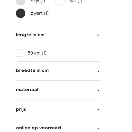
grijs
(1)
wit
(1)
zwart
(1)
lengte in cm
50 cm
(1)
breedte in cm
materiaal
prijs
online op voorraad