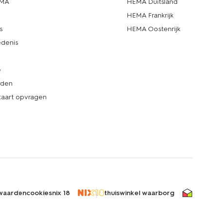
EMA
HEMA Duitsland
d
HEMA Frankrijk
s
HEMA Oostenrijk
denis
e
rden
kaart opvragen
waarden
cookies
nix 18
thuiswinkel waarborg