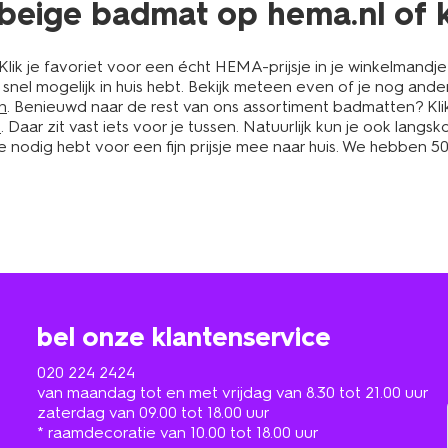
f beige badmat op hema.nl of 
 je favoriet voor een écht HEMA-prijsje in je winkelmandje e
 snel mogelijk in huis hebt. Bekijk meteen even of je nog an
n
. Benieuwd naar de rest van ons assortiment badmatten? Kli
n
. Daar zit vast iets voor je tussen. Natuurlijk kun je ook lan
 nodig hebt voor een fijn prijsje mee naar huis. We hebben 500 
bel onze klantenservice
020 224 2424
van maandag tot en met vrijdag van 8.30 tot 21.00 uur
zaterdag van 09.00 tot 18.00 uur
* raamdecoratie van 10.00 tot 18.00 uur