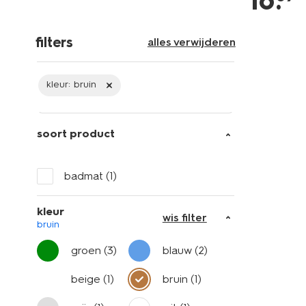
16
.
filters
alles verwijderen
kleur:
bruin
soort product
badmat
(1)
kleur
wis filter
bruin
groen
(3)
blauw
(2)
beige
(1)
bruin
(1)