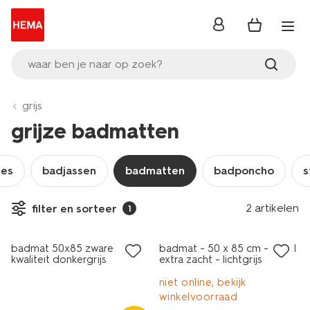
inloggen
waar ben je naar op zoek?
grijs
grijze badmatten
jes
badjassen
badmatten
badponcho
s
nieuw
2 artikelen
filter en sorteer
1
sale
badmat 50x85 zware
badmat - 50 x 85 cm - hotel
kwaliteit donkergrijs
extra zacht - lichtgrijs
niet online, bekijk
winkelvoorraad