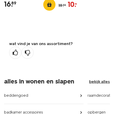
16
.
10
.
–
89
19
.
99
wat vind je van ons assortiment?
alles in wonen en slapen
bekijk alles
beddengoed
raamdecoratie
badkamer accessoires
opbergen