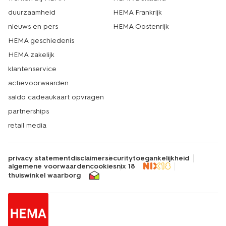
duurzaamheid
HEMA Frankrijk
nieuws en pers
HEMA Oostenrijk
HEMA geschiedenis
HEMA zakelijk
klantenservice
actievoorwaarden
saldo cadeaukaart opvragen
partnerships
retail media
privacy statement
disclaimer
security
toegankelijkheid
algemene voorwaarden
cookies
nix 18
thuiswinkel waarborg