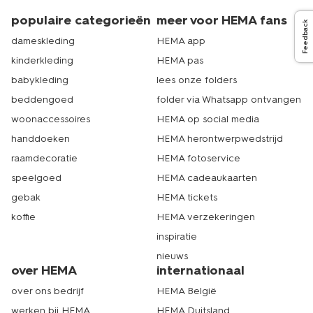
populaire categorieën
meer voor HEMA fans
Feedback
dameskleding
HEMA app
kinderkleding
HEMA pas
babykleding
lees onze folders
beddengoed
folder via Whatsapp ontvangen
woonaccessoires
HEMA op social media
handdoeken
HEMA herontwerpwedstrijd
raamdecoratie
HEMA fotoservice
speelgoed
HEMA cadeaukaarten
gebak
HEMA tickets
koffie
HEMA verzekeringen
inspiratie
nieuws
over HEMA
internationaal
over ons bedrijf
HEMA België
werken bij HEMA
HEMA Duitsland