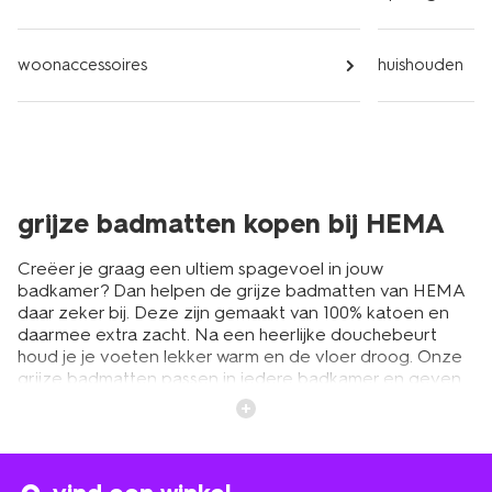
woonaccessoires
huishouden
grijze badmatten kopen bij HEMA
Creëer je graag een ultiem spagevoel in jouw
badkamer? Dan helpen de grijze badmatten van HEMA
daar zeker bij. Deze zijn gemaakt van 100% katoen en
daarmee extra zacht. Na een heerlijke douchebeurt
houd je je voeten lekker warm en de vloer droog. Onze
grijze badmatten passen in iedere badkamer en geven
net dat beetje extra sfeer. Daarmee zijn ze niet alleen
functioneel, maar ook nog eens een mooie
badkameraccessoire. Dat geldt overigens voor al onze
badmatten, zoals ook de witte
badmatten
. Zo krijg je
altijd de kwaliteit die je van ons gewend bent.