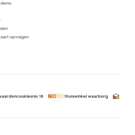
denis
e
rden
kaart opvragen
waarden
cookies
nix 18
thuiswinkel waarborg