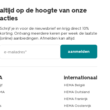
de
buurt
altijd op de hoogte van onze
acties
Schrijf je in voor de nieuwsbrief en krijg direct 10%
korting. Ontvang meerdere keren per week de laatste
(online) aanbiedingen. Afmelden kan altijd.
e-
aanmelden
mailadres
A
internationaal
jf
HEMA België
EMA
HEMA Duitsland
d
HEMA Frankrijk
s
HEMA Oostenrijk