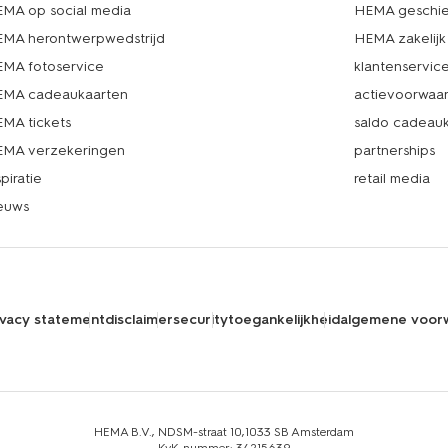
MA op social media
HEMA geschie
MA herontwerpwedstrijd
HEMA zakelijk
MA fotoservice
klantenservic
MA cadeaukaarten
actievoorwaa
MA tickets
saldo cadeau
MA verzekeringen
partnerships
spiratie
retail media
euws
ivacy statement
disclaimer
security
toegankelijkheid
algemene voor
HEMA B.V., NDSM-straat 10,1033 SB Amsterdam