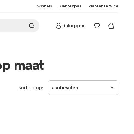
winkels
klantenpas
klantenservice
inloggen
op maat
sorteer op:
aanbevolen