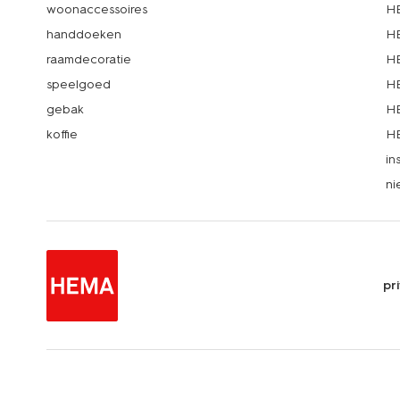
woonaccessoires
HE
handdoeken
HE
raamdecoratie
HE
speelgoed
HE
gebak
HE
koffie
HE
in
ni
pr