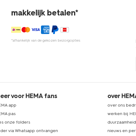
makkelijk betalen*
*afhankelijk van de gekozen bezorgopties
eer voor HEMA fans
over HEM
EMA app
over ons bedri
EMA pas
werken bij H
es onze folders
duurzaamhei
lder via Whatsapp ontvangen
nieuws en per