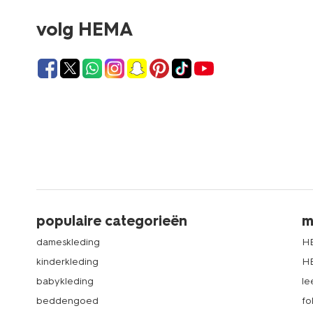
volg HEMA
populaire categorieën
m
dameskleding
H
kinderkleding
H
babykleding
le
beddengoed
fo