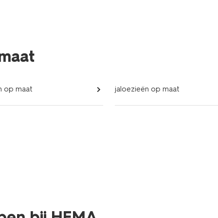
 maat
en op maat
jaloezieën op maat
open bij HEMA