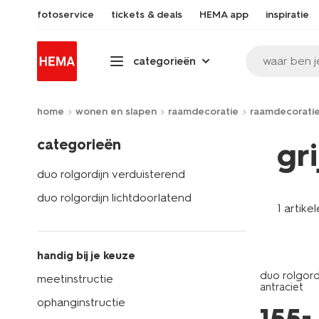
fotoservice
tickets & deals
HEMA app
inspiratie
waar ben j
categorieën
home
wonen en slapen
raamdecoratie
raamdecorati
categorieën
gr
duo rolgordijn verduisterend
duo rolgordijn lichtdoorlatend
1 artike
handig bij je keuze
duo rolgordi
meetinstructie
antraciet
ophanginstructie
–