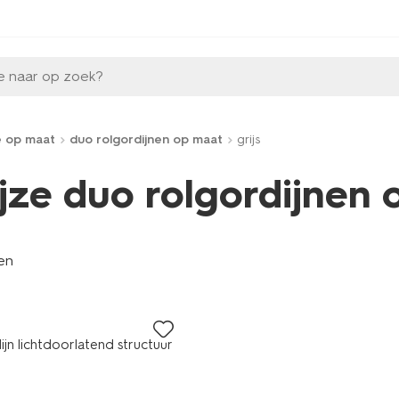
e naar op zoek?
e op maat
duo rolgordijnen op maat
grijs
ijze duo rolgordijnen 
len
jn lichtdoorlatend structuur