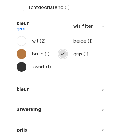
lichtdoorlatend
(1)
kleur
wis filter
grijs
wit
(2)
beige
(1)
bruin
(1)
grijs
(1)
zwart
(1)
kleur
afwerking
prijs