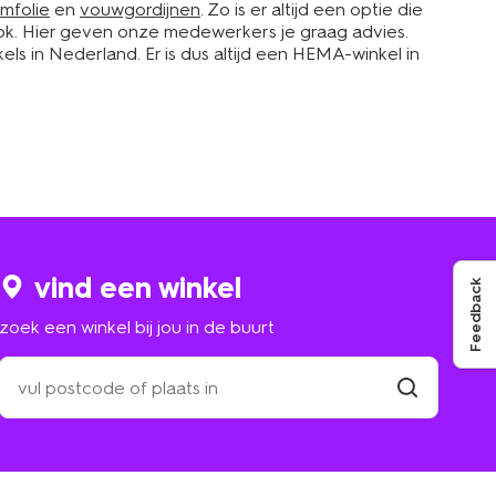
amfolie
en
vouwgordijnen
. Zo is er altijd een optie die
jk ook. Hier geven onze medewerkers je graag advies.
s in Nederland. Er is dus altijd een HEMA-winkel in
vind een winkel
Feedback
zoek een winkel bij jou in de buurt
zoek
een
winkel
vind
winkel
bij
jou
in