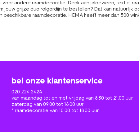
ht voor andere raamdecoratie. Denk aan
jaloezieën
,
textiel ra
el om jouw grijze duo rolgordijn te bestellen? Dat kan natuurli
an beschikbare raamdecoratie. HEMA heeft meer dan 500 winkel
bel onze klantenservice
020 224 2424
van maandag tot en met vrijdag van 8.30 tot 21.00 uur
zaterdag van 09.00 tot 18.00 uur
* raamdecoratie van 10.00 tot 18.00 uur