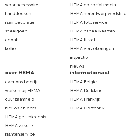
woonaccessoires
HEMA op social media
handdoeken
HEMA herontwerpwedstrijd
raamdecoratie
HEMA fotoservice
speelgoed
HEMA cadeaukaarten
gebak
HEMA tickets
koffie
HEMA verzekeringen
inspiratie
nieuws
over HEMA
internationaal
over ons bedrijf
HEMA België
werken bij HEMA
HEMA Duitsland
duurzaamheid
HEMA Frankrijk
nieuws en pers
HEMA Oostenrijk
HEMA geschiedenis
HEMA zakelijk
klantenservice