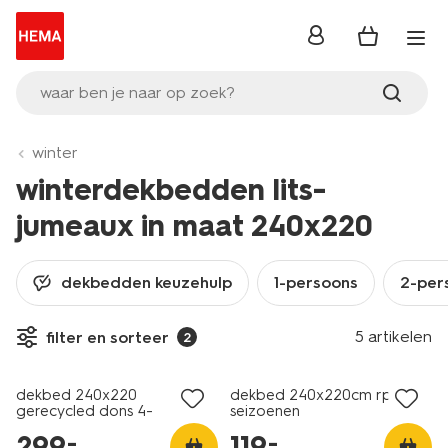
inloggen
waar ben je naar op zoek?
winter
winterdekbedden lits-
jumeaux in maat 240x220
dekbedden keuzehulp
1-persoons
2-per
25% korting
25% korting
5 artikelen
filter en sorteer
2
alleen online
alleen online
dekbed 240x220
dekbed 240x220cm rpet 4
gerecycled dons 4-
seizoenen
seizoenen
299
.
119
.
–
–