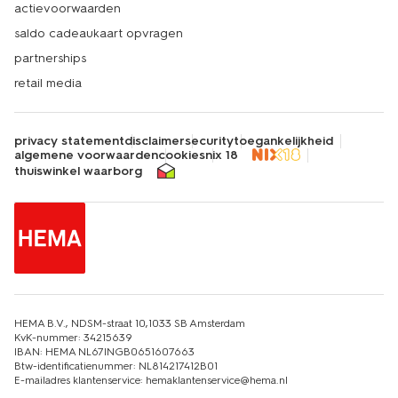
actievoorwaarden
saldo cadeaukaart opvragen
partnerships
retail media
privacy statement
disclaimer
security
toegankelijkheid
algemene voorwaarden
cookies
nix 18
thuiswinkel waarborg
HEMA B.V., NDSM-straat 10,1033 SB Amsterdam
KvK-nummer: 34215639
IBAN: HEMA NL67INGB0651607663
Btw-identificatienummer: NL814217412B01
E-mailadres klantenservice: hemaklantenservice@hema.nl