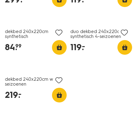
25% korting
25% korting
alleen online
alleen online
dekbed 240x220cm
duo dekbed 240x220cm
synthetisch
synthetisch 4-seizoenen
84
.
119
.
–
99
25% korting
alleen online
dekbed 240x220cm wol 4-
seizoenen
219
.
–