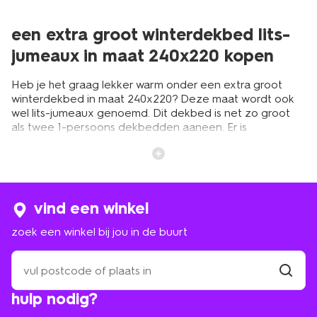
een extra groot winterdekbed lits-
jumeaux in maat 240x220 kopen
Heb je het graag lekker warm onder een extra groot
winterdekbed in maat 240x220? Deze maat wordt ook
wel lits-jumeaux genoemd. Dit dekbed is net zo groot
als twee 1-persoons dekbedden aaneen. Er is
voldoende ruimte voor jou en je partner. Ook als jullie
wat verder uit elkaar slapen. Dit is handig als jullie op
twee losse matrassen slapen. HEMA heeft veel
verschillende dekbedden voor in de winter in maat
240x220. Bekijk ons aanbod winterdekbedden.
vind een winkel
zoek een winkel bij jou in de buurt
de voordelen van een winterdekbed
zoek
lits-jumeaux
een
winkel
vind
De winterdekbedden van HEMA in maat 240x220 zijn
hulp nodig?
winkel
bij
gemaakt van hoogwaardige materialen en gaan daarom
jou