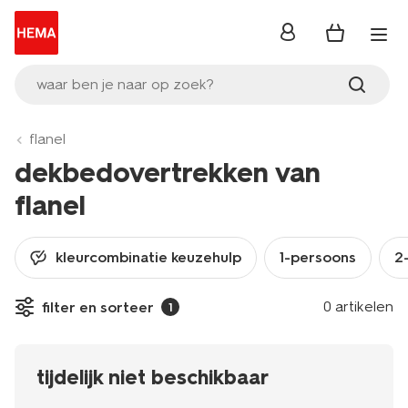
inloggen
waar ben je naar op zoek?
flanel
dekbedovertrekken van
flanel
kleurcombinatie keuzehulp
1-persoons
2
0 artikelen
filter en sorteer
1
tijdelijk niet beschikbaar