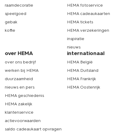
raamdecoratie
HEMA fotoservice
speelgoed
HEMA cadeaukaarten
gebak
HEMA tickets
koffie
HEMA verzekeringen
inspiratie
nieuws
over HEMA
internationaal
over ons bedrijf
HEMA België
werken bij HEMA
HEMA Duitsland
duurzaamheid
HEMA Frankrijk
nieuws en pers
HEMA Oostenrijk
HEMA geschiedenis
HEMA zakelijk
klantenservice
actievoorwaarden
saldo cadeaukaart opvragen