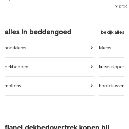
9 prod
alles in beddengoed
bekijk alles
hoeslakens
lakens
dekbedden
kussenslopen
moltons
hoofdkussens
flanel dekbedovertrek kopen bij