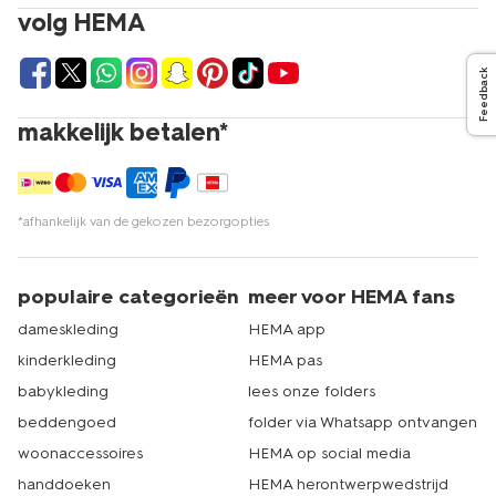
Al ons
beddengoed
bestel je eenvoudig via hema.nl of
volg HEMA
de HEMA app. Daar zie je precies wat er op voorraad is.
Winkel je liever in éém van onze HEMA winkels? Dat kan
natuurlijk ook. HEMA heeft meer dan 500 winkels in
Feedback
Nederland waar je kunt winkelen. Er zit er dus altijd
eentje in de buurt. Dat is echt HEMA.
makkelijk betalen*
*afhankelijk van de gekozen bezorgopties
populaire categorieën
meer voor HEMA fans
dameskleding
HEMA app
kinderkleding
HEMA pas
babykleding
lees onze folders
beddengoed
folder via Whatsapp ontvangen
woonaccessoires
HEMA op social media
handdoeken
HEMA herontwerpwedstrijd