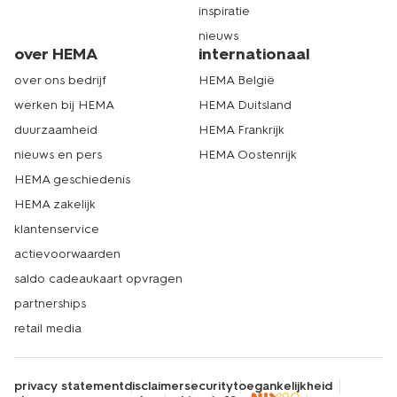
inspiratie
nieuws
over HEMA
internationaal
over ons bedrijf
HEMA België
werken bij HEMA
HEMA Duitsland
duurzaamheid
HEMA Frankrijk
nieuws en pers
HEMA Oostenrijk
HEMA geschiedenis
HEMA zakelijk
klantenservice
actievoorwaarden
saldo cadeaukaart opvragen
partnerships
retail media
privacy statement
disclaimer
security
toegankelijkheid