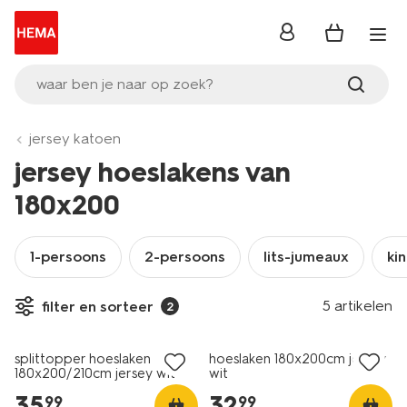
inloggen
waar ben je naar op zoek?
jersey katoen
jersey hoeslakens van
180x200
1-persoons
2-persoons
lits-jumeaux
ki
5 artikelen
filter en sorteer
2
splittopper hoeslaken
hoeslaken 180x200cm jersey
180x200/210cm jersey wit
wit
35
.
32
.
99
99