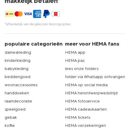
makkelijk betalen*
Natuurlijk ben je ook van harte welkom in onze winkel.
Wij hebben 500 winkels in heel Nederland. Er zit dus vast
een HEMA-winkel bij jou in de buurt. Slaap lekker voor
een zacht prijsje! Dat is echt HEMA.
*afhankelijk van de gekozen bezorgopties
populaire categorieën
meer voor HEMA fans
dameskleding
HEMA app
kinderkleding
HEMA pas
babykleding
lees onze folders
beddengoed
folder via Whatsapp ontvangen
woonaccessoires
HEMA op social media
handdoeken
HEMA herontwerpwedstrijd
raamdecoratie
HEMA fotoservice
speelgoed
HEMA cadeaukaarten
gebak
HEMA tickets
koffie
HEMA verzekeringen