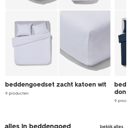
beddengoedset zacht katoen wit
bed
don
9 producten
9 prod
alles in beddengoed
bekijk alles