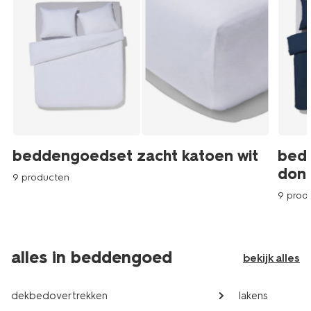
beddengoedset zacht katoen wit
bed
don
9 producten
9 prod
alles in beddengoed
bekijk alles
dekbedovertrekken
lakens