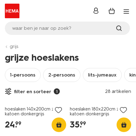
inloggen
waar ben je naar op zoek?
grijs
grijze hoeslakens
1-persoons
2-persoons
lits-jumeaux
ki
28 artikelen
filter en sorteer
1
hoeslaken 140x200cm zacht
hoeslaken 180x220cm zacht
katoen donkergrijs
katoen donkergrijs
24
.
35
.
99
99