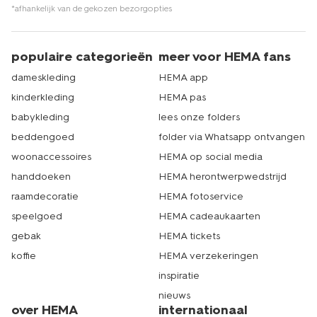
meer dan 500 winkels in Nederland. Er zit dus altijd een
*afhankelijk van de gekozen bezorgopties
HEMA winkel bij jou in de buurt. Daar heb je een ruime
keuze uit onderlakens in het grijs. Dat is echt HEMA.
populaire categorieën
meer voor HEMA fans
dameskleding
HEMA app
kinderkleding
HEMA pas
babykleding
lees onze folders
beddengoed
folder via Whatsapp ontvangen
woonaccessoires
HEMA op social media
handdoeken
HEMA herontwerpwedstrijd
raamdecoratie
HEMA fotoservice
speelgoed
HEMA cadeaukaarten
gebak
HEMA tickets
koffie
HEMA verzekeringen
inspiratie
nieuws
over HEMA
internationaal