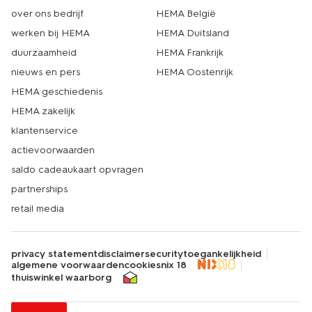
over ons bedrijf
HEMA België
werken bij HEMA
HEMA Duitsland
duurzaamheid
HEMA Frankrijk
nieuws en pers
HEMA Oostenrijk
HEMA geschiedenis
HEMA zakelijk
klantenservice
actievoorwaarden
saldo cadeaukaart opvragen
partnerships
retail media
privacy statement
disclaimer
security
toegankelijkheid
algemene voorwaarden
cookies
nix 18
thuiswinkel waarborg