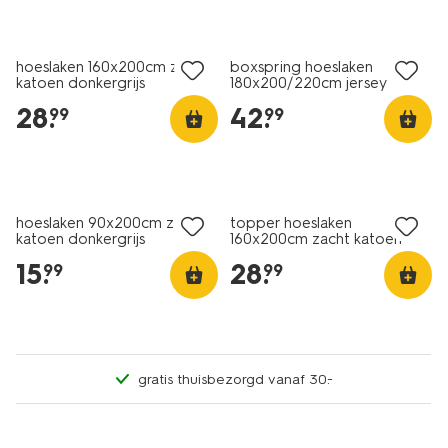
hoeslaken 160x200cm zacht
boxspring hoeslaken
katoen donkergrijs
180x200/220cm jersey
donkergrijs
28
.
42
.
99
99
hoeslaken 90x200cm zacht
topper hoeslaken
katoen donkergrijs
160x200cm zacht katoen
donkergrijs
15
.
28
.
99
99
gratis thuisbezorgd vanaf 30.-