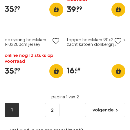
35
.
39
.
99
99
boxspring hoeslaken
topper hoeslaken 90x220cm
140x200cm jersey
zacht katoen donkergrijs
donkergrijs
online nog 12 stuks op
voorraad
16
.
35
.
49
99
pagina 1 van 2
1
volgende
2
volgende
pagina