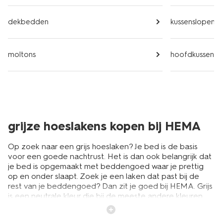
dekbedden
kussenslopen
moltons
hoofdkussens
grijze hoeslakens kopen bij HEMA
Op zoek naar een grijs hoeslaken? Je bed is de basis
voor een goede nachtrust. Het is dan ook belangrijk dat
je bed is opgemaakt met beddengoed waar je prettig
op en onder slaapt. Zoek je een laken dat past bij de
rest van je beddengoed? Dan zit je goed bij HEMA. Grijs
is een neutrale kleur die bij de meeste andere kleuren
past. Kies je voor een hoeslaken in het grijs? Bekijk dan
alle tinten eens op hema.nl of in de winkel. Van