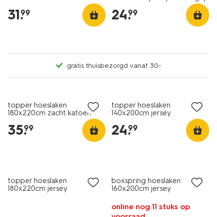
donkergrijs
31
.
24
.
99
99
gratis thuisbezorgd vanaf 30.-
topper hoeslaken
topper hoeslaken
180x220cm zacht katoen
140x200cm jersey
donkergrijs
donkergrijs
35
.
24
.
99
99
topper hoeslaken
boxspring hoeslaken
180x220cm jersey
160x200cm jersey
donkergrijs
donkergrijs
online nog 11 stuks op
voorraad