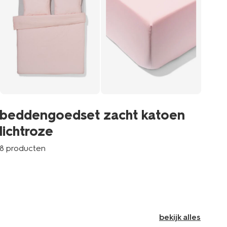
b
beddengoedset zacht katoen
d
lichtroze
9 p
8 producten
bekijk alles