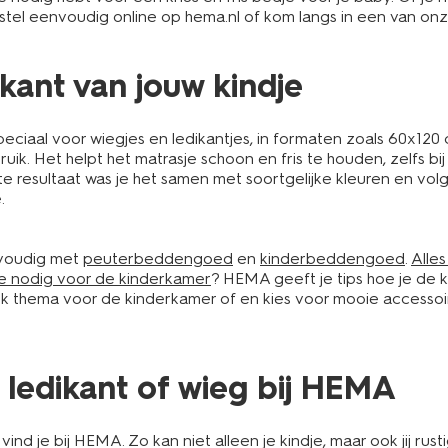
tel eenvoudig online op hema.nl of kom langs in een van onz
kant van jouw kindje
ciaal voor wiegjes en ledikantjes, in formaten zoals 60x120
bruik. Het helpt het matrasje schoon en fris te houden, zelfs 
 resultaat was je het samen met soortgelijke kleuren en volg je
.
nvoudig met
peuterbeddengoed
en
kinderbeddengoed
.
Alle
tie nodig voor de kinderkamer
? HEMA geeft je tips hoe je de k
uk thema voor de kinderkamer of en kies voor mooie accessoir
ledikant of wieg bij HEMA
nd je bij HEMA. Zo kan niet alleen je kindje, maar ook jij r