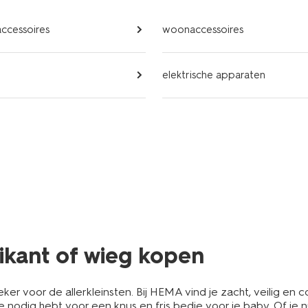
ccessoires
woonaccessoires
elektrische apparaten
kant of wieg kopen
er voor de allerkleinsten. Bij HEMA vind je zacht, veilig e
 je nodig hebt voor een knus en fris bedje voor je baby. Of je 