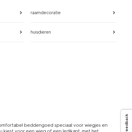
raamdecoratie
huisdieren
Feedback
n comfortabel beddengoed speciaal voor wiegjes en
nu kiest voor een wieg of een ledikant, met het