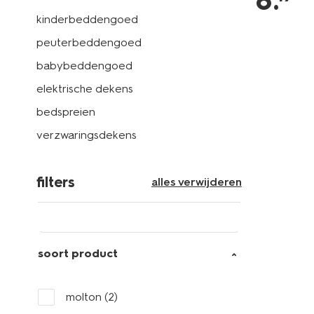
8
.
kinderbeddengoed
peuterbeddengoed
babybeddengoed
elektrische dekens
bedspreien
verzwaringsdekens
filters
alles verwijderen
soort product
molton
(2)