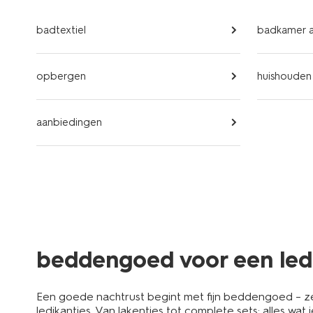
badtextiel
badkamer a
opbergen
huishouden
aanbiedingen
beddengoed voor een ledi
Een goede nachtrust begint met fijn beddengoed – zek
ledikantjes. Van lakentjes tot complete sets: alles wat