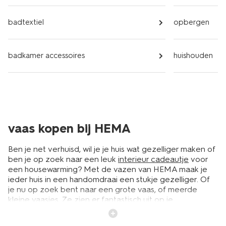
badtextiel
opbergen
badkamer accessoires
huishouden
vaas kopen bij HEMA
Ben je net verhuisd, wil je je huis wat gezelliger maken of
ben je op zoek naar een leuk
interieur cadeautje
voor
een housewarming? Met de vazen van HEMA maak je
ieder huis in een handomdraai een stukje gezelliger. Of
je nu op zoek bent naar een grote vaas, of meerde
kleine vaasjes. Ze zien er fantastisch uit op je
nachtkastje, vensterbank, eettafel of op de schouw. Zet
verse bloemen in de vaas of gebruik een mooi