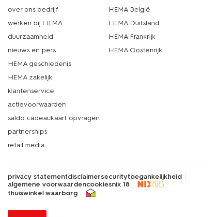
over ons bedrijf
HEMA België
werken bij HEMA
HEMA Duitsland
duurzaamheid
HEMA Frankrijk
nieuws en pers
HEMA Oostenrijk
HEMA geschiedenis
HEMA zakelijk
klantenservice
actievoorwaarden
saldo cadeaukaart opvragen
partnerships
retail media
privacy statement
disclaimer
security
toegankelijkheid
algemene voorwaarden
cookies
nix 18
thuiswinkel waarborg