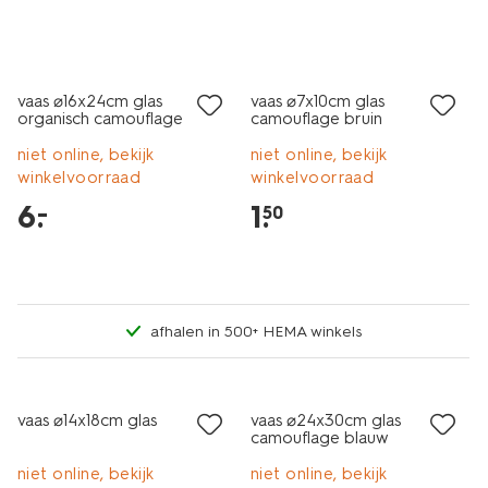
laag geprijsd
laag geprijsd
vaas ⌀16x24cm glas
vaas ⌀7x10cm glas
organisch camouflage
camouflage bruin
niet online, bekijk
niet online, bekijk
winkelvoorraad
winkelvoorraad
6
.
1
.
–
50
afhalen in 500+ HEMA winkels
laag geprijsd
korting
vaas ⌀14x18cm glas
vaas ⌀24x30cm glas
camouflage blauw
niet online, bekijk
niet online, bekijk