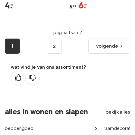
4
.
6
.
–
–
8
.
99
pagina 1 van 2
1
volgende
2
volgende
pagina
wat vind je van ons assortiment?
alles in wonen en slapen
bekijk alles
beddengoed
raamdecoratie