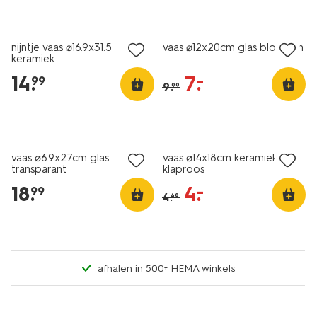
sale
nijntje vaas ⌀16.9x31.5
vaas ⌀12x20cm glas bloemen
keramiek
14
.
7
.
–
99
9
.
99
korting
vaas ⌀6.9x27cm glas
vaas ⌀14x18cm keramiek
transparant
klaproos
18
.
4
.
–
99
4
.
49
afhalen in 500+ HEMA winkels
sale
laag geprijsd