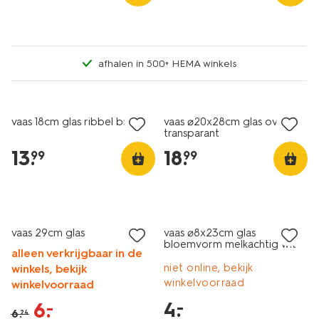
afhalen in 500+ HEMA winkels
vaas 18cm glas ribbel bruin
vaas ⌀20x28cm glas ovaal
transparant
13
.
18
.
99
99
sale
laag geprijsd
vaas 29cm glas
vaas ⌀8x23cm glas
bloemvorm melkachtig wit
alleen verkrijgbaar in de
niet online, bekijk
winkels, bekijk
winkelvoorraad
winkelvoorraad
4
.
–
6
.
–
6
.
24