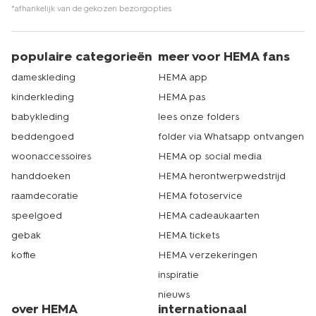
voor andere woonitems om je huis mee aan te kleden
*afhankelijk van de gekozen bezorgopties
kun je bij HEMA terecht. Zo bestel je eenvoudig een
nieuwe
spiegel
, de mooiste
gordijnen op maat
, of een
fotolijst 50x70
bij ons, voor een aantrekkelijk prijsje
populaire categorieën
meer voor HEMA fans
natuurlijk. Echt HEMA.
dameskleding
HEMA app
kinderkleding
HEMA pas
babykleding
lees onze folders
beddengoed
folder via Whatsapp ontvangen
woonaccessoires
HEMA op social media
handdoeken
HEMA herontwerpwedstrijd
raamdecoratie
HEMA fotoservice
speelgoed
HEMA cadeaukaarten
gebak
HEMA tickets
koffie
HEMA verzekeringen
inspiratie
nieuws
over HEMA
internationaal