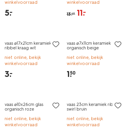
winkelvoorraad
winkelvoorraad
5
.
11
.
–
–
13
.
49
vaas ⌀17x21cm keramiek
vaas ⌀7x11cm keramiek
ribbel kraag wit
organisch beige
niet online, bekijk
niet online, bekijk
winkelvoorraad
winkelvoorraad
3
.
1
.
–
50
laag geprijsd
korting
vaas ⌀10x26cm glas
vaas 23cm keramiek ribbel
organisch roze
swirl bruin
niet online, bekijk
niet online, bekijk
winkelvoorraad
winkelvoorraad