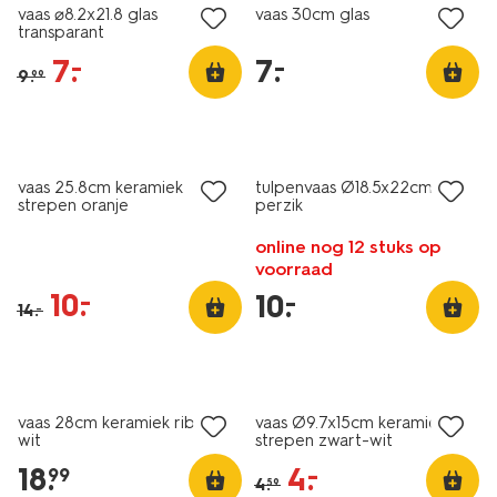
vaas ⌀8.2x21.8 glas
vaas 30cm glas
transparant
7
.
7
.
–
–
9
.
99
sale
laag geprijsd
vaas 25.8cm keramiek
tulpenvaas Ø18.5x22cm
strepen oranje
perzik
online nog 12 stuks op
voorraad
10
.
–
10
.
–
14
.
–
sale
vaas 28cm keramiek ribbel
vaas Ø9.7x15cm keramiek
wit
strepen zwart-wit
18
.
4
.
–
99
4
.
59