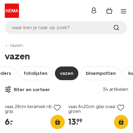
inloggen
waar ben je naar op zoek?
vazen
vazen
uders
fotolijsten
vazen
bloempotten
k
34 artikelen
filter en sorteer
laag geprijsd
vaas 28cm keramiek ribbel
vaas 8x20cm glas ovaal
grijs
groen
6
.
13
.
–
99