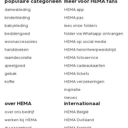
populaire categorieën
meer voor HEMA fans
dameskleding
HEMA app
kinderkleding
HEMA pas
babykleding
lees onze folders
beddengoed
folder via Whatsapp ontvangen
woonaccessoires
HEMA op social media
handdoeken
HEMA herontwerpwedstrijd
raamdecoratie
HEMA fotoservice
speelgoed
HEMA cadeaukaarten
gebak
HEMA tickets
koffie
HEMA verzekeringen
inspiratie
nieuws
over HEMA
internationaal
over ons bedrijf
HEMA België
werken bij HEMA
HEMA Duitsland
duurzaamheid
HEMA Frankrijk