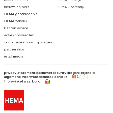
nieuws en pers
HEMA Oostenrijk
HEMA geschiedenis
HEMA zakelijk
klantenservice
actievoorwaarden
saldo cadeaukaart opvragen
partnerships
retail media
privacy statement
disclaimer
security
toegankelijkheid
algemene voorwaarden
cookies
nix 18
thuiswinkel waarborg