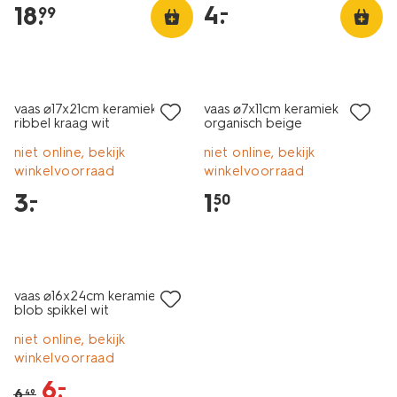
4
.
–
18
.
99
vaas ⌀17x21cm keramiek
vaas ⌀7x11cm keramiek
ribbel kraag wit
organisch beige
niet online, bekijk
niet online, bekijk
winkelvoorraad
winkelvoorraad
3
.
1
.
–
50
korting
vaas ⌀16x24cm keramiek
blob spikkel wit
niet online, bekijk
winkelvoorraad
6
.
–
6
.
49