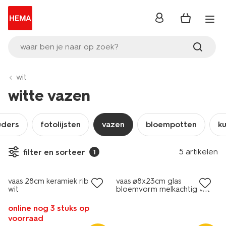
inloggen
waar ben je naar op zoek?
wit
witte vazen
uders
fotolijsten
vazen
bloempotten
k
5 artikelen
filter en sorteer
1
laag geprijsd
vaas 28cm keramiek ribbel
vaas ⌀8x23cm glas
wit
bloemvorm melkachtig wit
online nog 3 stuks op
voorraad