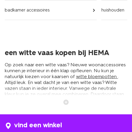
badkamer accessoires
huishouden
een witte vaas kopen bij HEMA
Op zoek naar een witte vaas? Nieuwe woonaccessoires
kunnen je interieur in één klap opfleuren. Nu kun je
natuurlijk kiezen voor kaarsen of
witte bloempotten
.
Altijd leuk. En wat dacht je van een witte vaas? Witte
vazen staan in ieder interieur. Vanwege de neutrale
kleur kun je ze overal mee combineren. Daardoor staan
ze in iedere kamer leuk. In de woonkamer of werkkamer
met een bos bloemen, in het toilet of op je werkkamer
met droogbloemen. En een vaas in het wit staat ook
mooi op een wandplank naast een
witte fotolijst
- of je
er nu wel of niet iets in doet. Welke ruimte ga jij
vind een winkel
opfleuren?