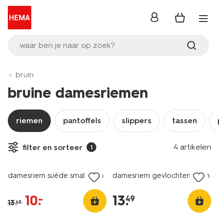
inloggen
waar ben je naar op zoek?
bruin
bruine damesriemen
riemen
pantoffels
slippers
tassen
4 artikelen
filter en sorteer
1
sale
damesriem suède smal bruin
damesriem gevlochten bruin
10
.
13
.
–
49
13
.
49