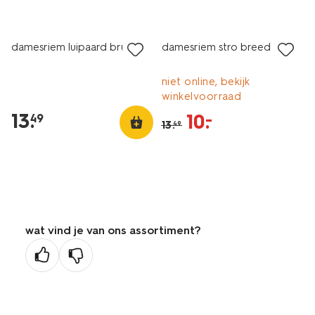
sale
damesriem luipaard bruin
damesriem stro breed bruin
niet online, bekijk
winkelvoorraad
13
.
10
.
–
49
13
.
49
wat vind je van ons assortiment?