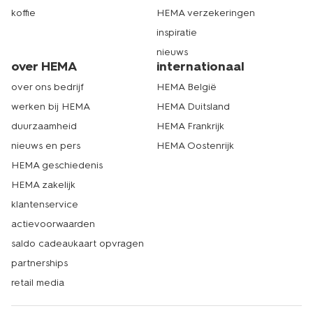
koffie
HEMA verzekeringen
inspiratie
nieuws
over HEMA
internationaal
over ons bedrijf
HEMA België
werken bij HEMA
HEMA Duitsland
duurzaamheid
HEMA Frankrijk
nieuws en pers
HEMA Oostenrijk
HEMA geschiedenis
HEMA zakelijk
klantenservice
actievoorwaarden
saldo cadeaukaart opvragen
partnerships
retail media