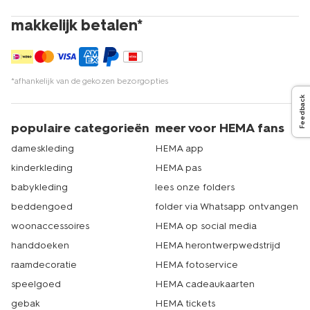
onze winkels? Dat kan natuurlijk ook. Met ruim 500
makkelijk betalen*
filialen is er altijd wel een HEMA bij jou in de buurt. Echt
HEMA.
*afhankelijk van de gekozen bezorgopties
Feedback
populaire categorieën
meer voor HEMA fans
dameskleding
HEMA app
kinderkleding
HEMA pas
babykleding
lees onze folders
beddengoed
folder via Whatsapp ontvangen
woonaccessoires
HEMA op social media
handdoeken
HEMA herontwerpwedstrijd
raamdecoratie
HEMA fotoservice
speelgoed
HEMA cadeaukaarten
gebak
HEMA tickets