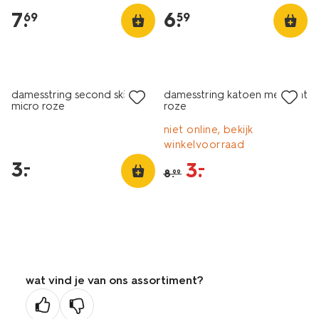
7
.
6
.
69
59
laag geprijsd
sale
damesstring second skin
damesstring katoen met kant
micro roze
roze
niet online, bekijk
winkelvoorraad
3
.
–
3
.
–
8
.
99
wat vind je van ons assortiment?