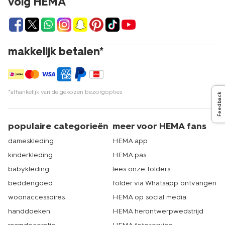
volg HEMA
damesstrings en andere items daar te kopen. We
hebben 500 winkels in heel Nederland. Er is dus vast een
HEMA dichtbij te vinden. Echt HEMA.
makkelijk betalen*
*afhankelijk van de gekozen bezorgopties
Feedback
populaire categorieën
meer voor HEMA fans
dameskleding
HEMA app
kinderkleding
HEMA pas
babykleding
lees onze folders
beddengoed
folder via Whatsapp ontvangen
woonaccessoires
HEMA op social media
handdoeken
HEMA herontwerpwedstrijd