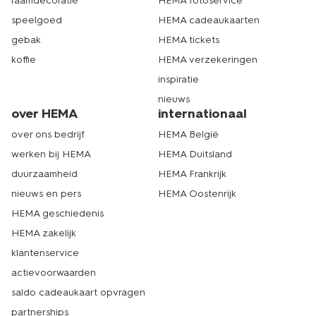
raamdecoratie
HEMA fotoservice
speelgoed
HEMA cadeaukaarten
gebak
HEMA tickets
koffie
HEMA verzekeringen
inspiratie
nieuws
over HEMA
internationaal
over ons bedrijf
HEMA België
werken bij HEMA
HEMA Duitsland
duurzaamheid
HEMA Frankrijk
nieuws en pers
HEMA Oostenrijk
HEMA geschiedenis
HEMA zakelijk
klantenservice
actievoorwaarden
saldo cadeaukaart opvragen
partnerships