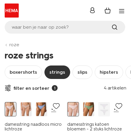
inloggen
waar ben je naar op zoek?
roze
roze strings
boxershorts
strings
slips
hipsters
4 artikelen
filter en sorteer
1
2 stuks
+2
+2
damesstring naadloos micro
damesstrings katoen
lichtroze
bloemen - 2 stuks lichtroze