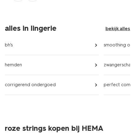
alles in lingerie
bekijk alles
bh's
smoothing on
hemden
zwangerschap
corrigerend ondergoed
perfect comf
roze strings kopen bij HEMA