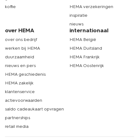
koffie
HEMA verzekeringen
inspiratie
nieuws
over HEMA
internationaal
over ons bedrijf
HEMA België
werken bij HEMA
HEMA Duitsland
duurzaamheid
HEMA Frankrijk
nieuws en pers
HEMA Oostenrijk
HEMA geschiedenis
HEMA zakelijk
klantenservice
actievoorwaarden
saldo cadeaukaart opvragen
partnerships
retail media