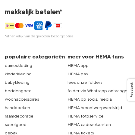
makkelijk betalen*
*afhankelijk van de gekozen bezorgopties
populaire categorieën
meer voor HEMA fans
dameskleding
HEMA app
kinderkleding
HEMA pas
babykleding
lees onze folders
Feedback
beddengoed
folder via Whatsapp ontvangen
woonaccessoires
HEMA op social media
handdoeken
HEMA herontwerpwedstrijd
raamdecoratie
HEMA fotoservice
speelgoed
HEMA cadeaukaarten
gebak
HEMA tickets