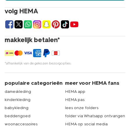
jouw benodigdheden gemakkelijk online. Natuurlijk voor
volg HEMA
echte HEMA-prijsjes. Kom je toch liever langs in één van
onze winkels? Dat kan natuurlijk ook. Met ruim 500
filialen is er altijd wel een HEMA bij jou in de buurt. Echt
HEMA.
makkelijk betalen*
*afhankelijk van de gekozen bezorgopties
populaire categorieën
meer voor HEMA fans
dameskleding
HEMA app
kinderkleding
HEMA pas
babykleding
lees onze folders
beddengoed
folder via Whatsapp ontvangen
woonaccessoires
HEMA op social media