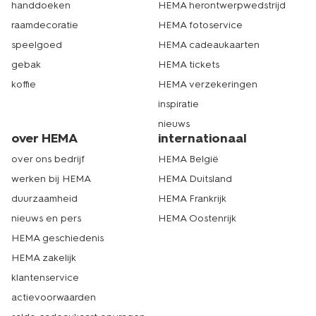
handdoeken
HEMA herontwerpwedstrijd
raamdecoratie
HEMA fotoservice
speelgoed
HEMA cadeaukaarten
gebak
HEMA tickets
koffie
HEMA verzekeringen
inspiratie
nieuws
over HEMA
internationaal
over ons bedrijf
HEMA België
werken bij HEMA
HEMA Duitsland
duurzaamheid
HEMA Frankrijk
nieuws en pers
HEMA Oostenrijk
HEMA geschiedenis
HEMA zakelijk
klantenservice
actievoorwaarden