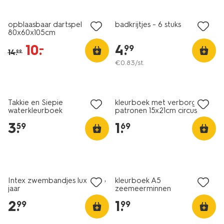
sale
opblaasbaar dartspel
badkrijtjes - 6 stuks
80x60x105cm
10
.
4
.
–
99
14
.
99
€
0
.
83
/st.
Takkie en Siepie
kleurboek met verborgen
waterkleurboek
patronen 15x21cm circus
3
.
1
.
59
69
Intex zwembandjes luxe 3-6
kleurboek A5
jaar
zeemeerminnen
2
.
1
.
99
99