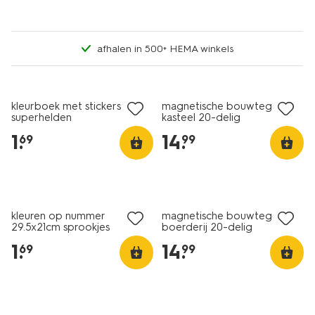
afhalen in 500+ HEMA winkels
kleurboek met stickers A5
magnetische bouwtegels
superhelden
kasteel 20-delig
1
.
14
.
69
99
kleuren op nummer
magnetische bouwtegels
29.5x21cm sprookjes
boerderij 20-delig
1
.
14
.
69
99
sale