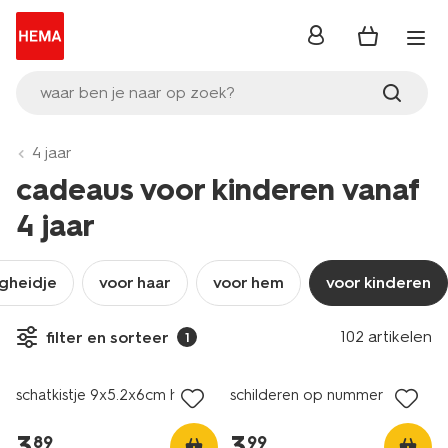
inloggen
waar ben je naar op zoek?
4 jaar
cadeaus voor kinderen vanaf
4 jaar
igheidje
voor haar
voor hem
voor kinderen
102 artikelen
filter en sorteer
1
nieuw
nieuw
schatkistje 9x5.2x6cm hout
schilderen op nummer
3
.
3
.
89
99