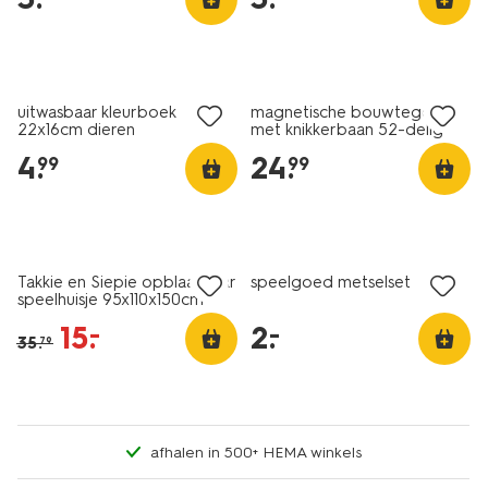
nieuw
uitwasbaar kleurboek
magnetische bouwtegels
22x16cm dieren
met knikkerbaan 52-delig
4
.
24
.
99
99
sale
laag geprijsd
Takkie en Siepie opblaasbaar
speelgoed metselset
speelhuisje 95x110x150cm
15
.
2
.
–
–
35
.
79
afhalen in 500+ HEMA winkels