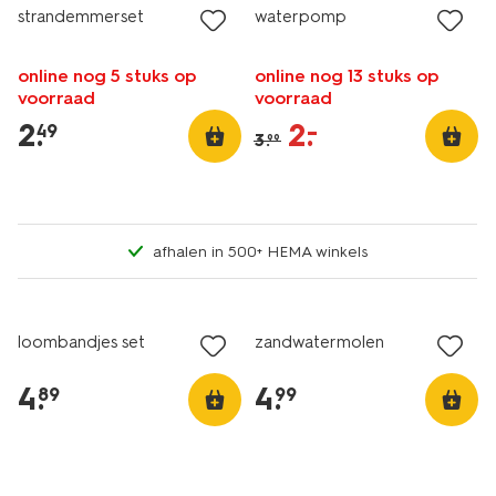
strandemmerset
waterpomp
online nog 5 stuks op
online nog 13 stuks op
voorraad
voorraad
2
.
2
.
–
49
3
.
99
afhalen in 500+ HEMA winkels
loombandjes set
zandwatermolen
4
.
4
.
89
99
vegan