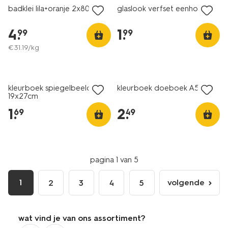
badklei lila+oranje 2x80g
glaslook verfset eenhoorn
4
.
1
.
99
99
€
31
.
19
/kg
kleurboek spiegelbeeld
kleurboek doeboek A5
19x27cm
1
.
2
.
69
49
pagina 1 van 5
1
volgende
2
3
4
5
volgende
pagina
wat vind je van ons assortiment?