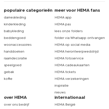
populaire categorieën
meer voor HEMA fans
dameskleding
HEMA app
kinderkleding
HEMA pas
babykleding
lees onze folders
beddengoed
folder via Whatsapp ontvangen
woonaccessoires
HEMA op social media
handdoeken
HEMA herontwerpwedstrijd
raamdecoratie
HEMA fotoservice
speelgoed
HEMA cadeaukaarten
gebak
HEMA tickets
koffie
HEMA verzekeringen
inspiratie
nieuws
over HEMA
internationaal
over ons bedrijf
HEMA België