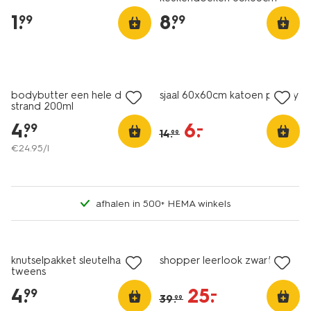
1
.
8
.
99
99
vegan
sale
bodybutter een hele dag
sjaal 60x60cm katoen paisley
strand 200ml
4
.
6
.
–
99
14
.
99
€
24
.
95
/l
afhalen in 500+ HEMA winkels
sale
knutselpakket sleutelhanger
shopper leerlook zwart
tweens
4
.
25
.
–
99
39
.
99