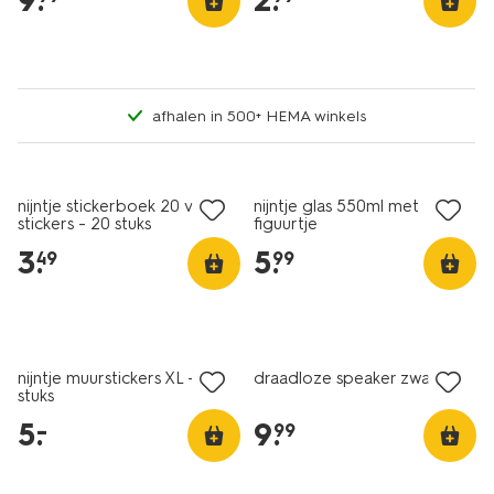
9
.
2
.
afhalen in 500+ HEMA winkels
nijntje stickerboek 20 vel
nijntje glas 550ml met
stickers - 20 stuks
figuurtje
3
.
5
.
49
99
laag geprijsd
nijntje muurstickers XL - 2
draadloze speaker zwart
stuks
5
.
9
.
–
99