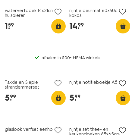
waterverfboek 14x21cm
nijntje deurmat 60x40cm
huisdieren
kokos
1
.
14
.
59
99
afhalen in 500+ HEMA winkels
Takkie en Siepie
nijntje notitieboekje A5
strandemmerset
5
.
5
.
99
99
glaslook verfset eenhoorn
nijntje set thee- en
keukendoeken 65x65cm