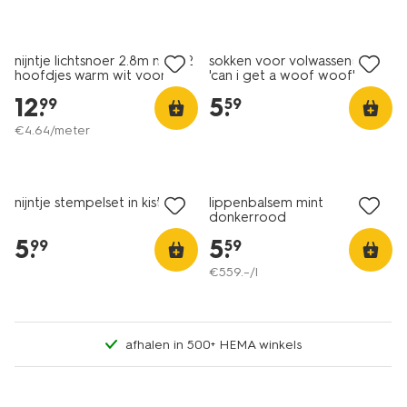
nijntje lichtsnoer 2.8m met 12
sokken voor volwassenen
hoofdjes warm wit voor
'can i get a woof woof'
binnen
lavendel
12
.
5
.
99
59
€
4
.
64
/meter
vegan
nijntje stempelset in kistje
lippenbalsem mint
donkerrood
5
.
5
.
99
59
€
559
.
–
/l
afhalen in 500+ HEMA winkels