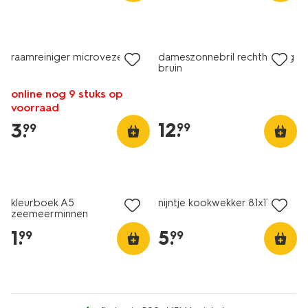
raamreiniger microvezel
dameszonnebril rechthoekig
bruin
online nog 9 stuks op
voorraad
12
.
3
.
99
99
kleurboek A5
nijntje kookwekker 8.1x11cm
zeemeerminnen
1
.
5
.
99
99