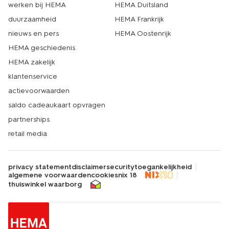
werken bij HEMA
HEMA Duitsland
duurzaamheid
HEMA Frankrijk
nieuws en pers
HEMA Oostenrijk
HEMA geschiedenis
HEMA zakelijk
klantenservice
actievoorwaarden
saldo cadeaukaart opvragen
partnerships
retail media
privacy statement
disclaimer
security
toegankelijkheid
algemene voorwaarden
cookies
nix 18
thuiswinkel waarborg