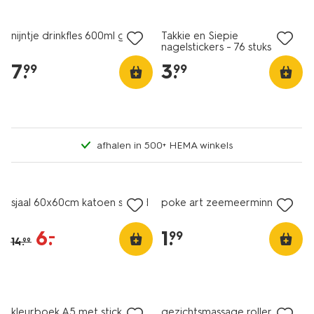
nijntje drinkfles 600ml glas
Takkie en Siepie
nagelstickers - 76 stuks
7
.
3
.
99
99
afhalen in 500+ HEMA winkels
sale
sjaal 60x60cm katoen strand
poke art zeemeerminnen
6
.
1
.
–
99
14
.
99
kleurboek A5 met stickers
gezichtsmassage roller met