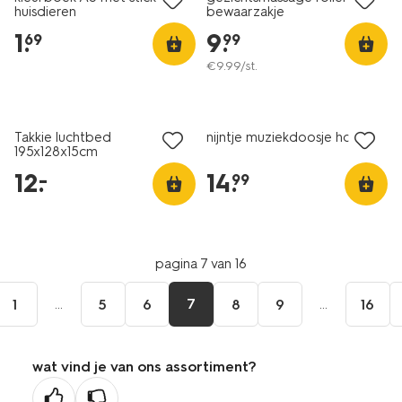
huisdieren
bewaarzakje
1
.
9
.
69
99
€
9
.
99
/st.
laag geprijsd
Takkie luchtbed
nijntje muziekdoosje hout
195x128x15cm
12
.
14
.
–
99
pagina 7 van 16
...
7
...
1
5
6
8
9
16
wat vind je van ons assortiment?