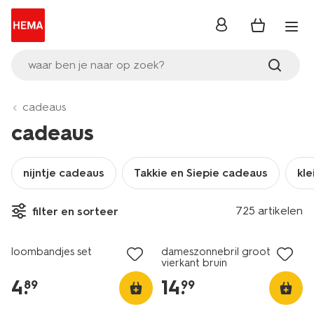
inloggen
waar ben je naar op zoek?
cadeaus
cadeaus
nijntje cadeaus
Takkie en Siepie cadeaus
kle
725 artikelen
filter en sorteer
loombandjes set
dameszonnebril groot
vierkant bruin
4
.
14
.
89
99