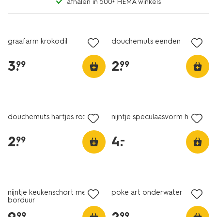
afhalen in 500+ HEMA winkels
graafarm krokodil
douchemuts eenden
3
.
2
.
99
99
laag geprijsd
douchemuts hartjes roze
nijntje speculaasvorm hout
2
.
4
.
–
99
nijntje keukenschort met
poke art onderwater
borduur
99
99