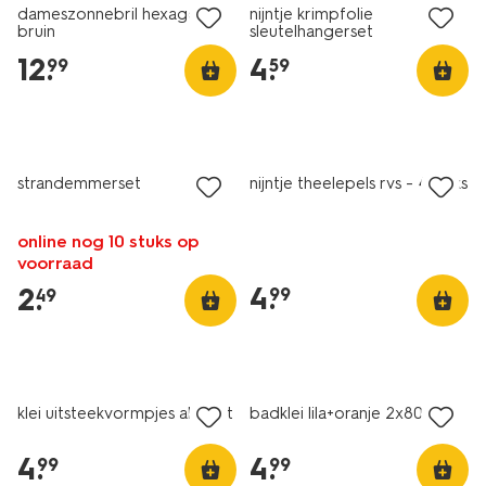
dameszonnebril hexago
nijntje krimpfolie
bruin
sleutelhangerset
12
.
4
.
99
59
strandemmerset
nijntje theelepels rvs - 4 stuks
online nog 10 stuks op
voorraad
4
.
2
.
99
49
vegan
2+1 gratis
klei uitsteekvormpjes alfabet
badklei lila+oranje 2x80g
4
.
4
.
99
99