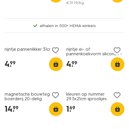
€
31
.
19
/kg
afhalen in 500+ HEMA winkels
nijntje pannenlikker 31cm
nijntje ei- of
pannenkoekvorm siliconen -
2 stuks
4
.
4
.
99
99
magnetische bouwtegels
kleuren op nummer
boerderij 20-delig
29.5x21cm sprookjes
14
.
1
.
99
69