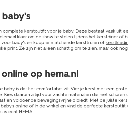
r baby's
n complete kerstoutfit voor je baby. Deze bestaat vaak uit e
e helemaal klaar om de show te stelen tijdens het kerstdiner of b
en voor baby's en koop er matchende kersttruien of
kerstkledi
ke print. Ze zijn niet alleen schattig om te zien, maar ook no
 online op hema.nl
 je baby is dat het comfortabel zit. Vier je kerst met een gro
 Kies daarom altijd voor zachte materialen die niet schuren of 
past en voldoende bewegingsvrijheid biedt. Met de juiste ker
r baby's online of in de winkel en vind de perfecte kerstoutfit
Dat is echt HEMA.