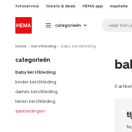
fotoservice
tickets & deals
HEMA app
inspiratie
waar ben j
categorieën
home
kerstkleding
baby kerstkleding
categorieën
ba
baby kerstkleding
kinder kerstkleding
0 artike
dames kerstkleding
heren kerstkleding
aanbiedingen
t
No