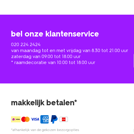
bel onze klantenservice
020 224 2424
van maandag tot en met vrijdag van 8.30 tot 21.00 uur
zaterdag van 09.00 tot 18.00 uur
* raamdecoratie van 10.00 tot 18.00 uur
makkelijk betalen*
*afhankelijk van de gekozen bezorgopties