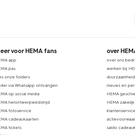
eer voor HEMA fans
over HEM
EMA app
over ons bedri
EMA pas
werken bij H
es onze folders
duurzaamhei
lder via Whatsapp ontvangen
nieuws en per
MA op social media
HEMA geschie
MA herontwerpwedstrijd
HEMA zakelijk
MA fotoservice
klantenservic
MA cadeaukaarten
actievoorwaa
MA tickets
saldo cadeau