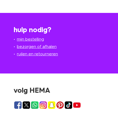
hulp nodig?
mijn bestelling
bezorgen of afhalen
ruilen en retourneren
volg HEMA