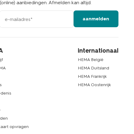
(online) aanbiedingen. Afmelden kan altijd.
e-
aanmelden
mailadres
A
internationaal
jf
HEMA België
EMA
HEMA Duitsland
d
HEMA Frankrijk
s
HEMA Oostenrijk
denis
e
rden
kaart opvragen