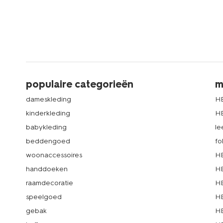
populaire categorieën
m
dameskleding
H
kinderkleding
H
babykleding
le
beddengoed
fo
woonaccessoires
HE
handdoeken
HE
raamdecoratie
HE
speelgoed
HE
gebak
HE