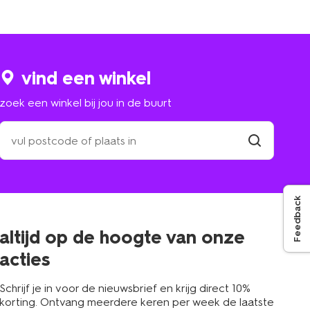
vind een winkel
zoek een winkel bij jou in de buurt
zoek
een
winkel
vind
winkel
bij
jou
in
Feedback
de
buurt
altijd op de hoogte van onze
acties
Schrijf je in voor de nieuwsbrief en krijg direct 10%
korting. Ontvang meerdere keren per week de laatste