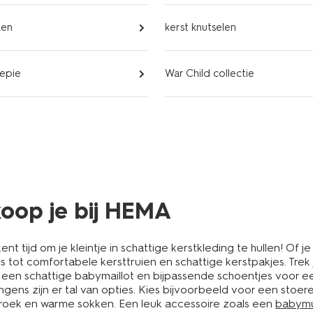
ken
kerst knutselen
iepie
War Child collectie
koop je bij HEMA
tijd om je kleintje in schattige kerstkleding te hullen! Of j
ts tot comfortabele kersttruien en schattige kerstpakjes. Trek
t met een schattige babymaillot en bijpassende schoentjes voo
ongens zijn er tal van opties. Kies bijvoorbeeld voor een sto
roek en warme sokken. Een leuk accessoire zoals een
babym