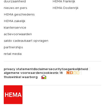
duurzaamheid
HEMA Frankrijk
nieuws en pers
HEMA Oostenrijk
HEMA geschiedenis
HEMA zakelijk
klantenservice
actievoorwaarden
saldo cadeaukaart opvragen
partnerships
retail media
privacy statement
disclaimer
security
toegankelijkheid
algemene voorwaarden
cookies
nix 18
thuiswinkel waarborg