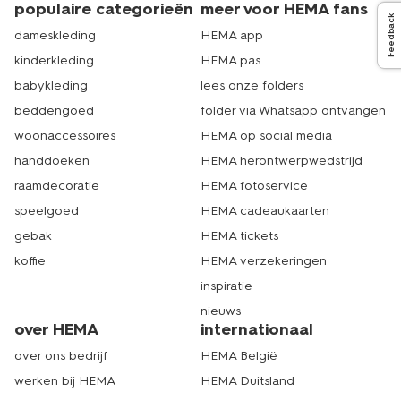
populaire categorieën
meer voor HEMA fans
Feedback
dameskleding
HEMA app
kinderkleding
HEMA pas
babykleding
lees onze folders
beddengoed
folder via Whatsapp ontvangen
woonaccessoires
HEMA op social media
handdoeken
HEMA herontwerpwedstrijd
raamdecoratie
HEMA fotoservice
speelgoed
HEMA cadeaukaarten
gebak
HEMA tickets
koffie
HEMA verzekeringen
inspiratie
nieuws
over HEMA
internationaal
over ons bedrijf
HEMA België
werken bij HEMA
HEMA Duitsland