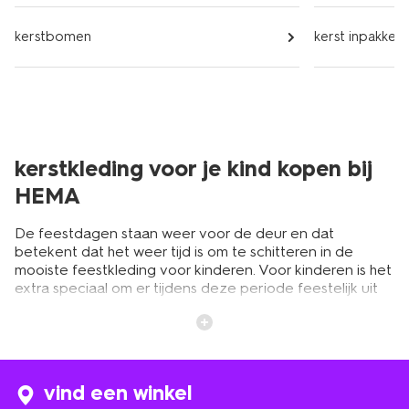
kerstbomen
kerst inpakken
kerstkleding voor je kind kopen bij
HEMA
De feestdagen staan weer voor de deur en dat
betekent dat het weer tijd is om te schitteren in de
mooiste feestkleding voor kinderen. Voor kinderen is het
extra speciaal om er tijdens deze periode feestelijk uit
te zien. Kerst brengt namelijk niet alleen de opwinding
voor cadeautjes en lekker eten met zich mee. Kinderen
mogen ook stralen bij het kerstdiner op school met hun
vriendjes en vriendinnetjes. Bij HEMA hebben we een
uitgebreide collectie aan kinder kerstkleding waarin jouw
vind een winkel
kindje zal stralen. Of je nu op zoek bent naar een