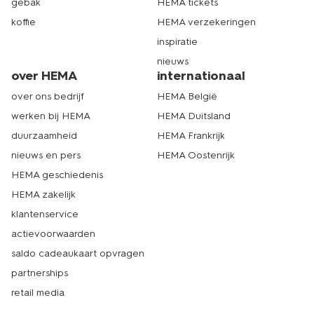
gebak
HEMA tickets
koffie
HEMA verzekeringen
inspiratie
nieuws
over HEMA
internationaal
over ons bedrijf
HEMA België
werken bij HEMA
HEMA Duitsland
duurzaamheid
HEMA Frankrijk
nieuws en pers
HEMA Oostenrijk
HEMA geschiedenis
HEMA zakelijk
klantenservice
actievoorwaarden
saldo cadeaukaart opvragen
partnerships
retail media