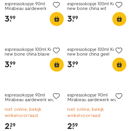
espressokopje 90ml
espressokopje 100ml Knap
Mirabeau aardewerk
new bone china wit
donkerbruin
3
.
3
.
99
99
2+1 gratis
2+1 gratis
espressokopje 100ml Knap
espressokopje 100ml Knap
new bone china blauw
new bone china geel
3
.
3
.
99
99
2+1 gratis
2+1 gratis
espressokopje 90ml
espressokopje 90ml
Mirabeau aardewerk wit
Mirabeau aardewerk wit
spikkels
niet online, bekijk
niet online, bekijk
winkelvoorraad
winkelvoorraad
2
.
2
.
29
59