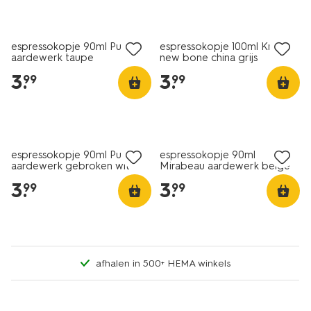
2+1 gratis
2+1 gratis
espressokopje 90ml Puur
espressokopje 100ml Knap
aardewerk taupe
new bone china grijs
3
.
3
.
99
99
2+1 gratis
2+1 gratis
espressokopje 90ml Puur
espressokopje 90ml
aardewerk gebroken wit
Mirabeau aardewerk beige
3
.
3
.
99
99
afhalen in 500+ HEMA winkels
2+1 gratis
2+1 gratis