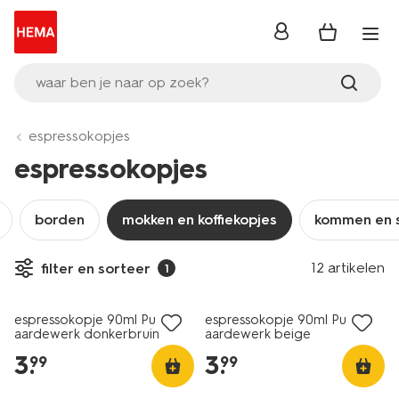
inloggen
waar ben je naar op zoek?
espressokopjes
espressokopjes
borden
mokken en koffiekopjes
kommen en 
12 artikelen
filter en sorteer
1
2+1 gratis
2+1 gratis
espressokopje 90ml Puur
espressokopje 90ml Puur
aardewerk donkerbruin
aardewerk beige
3
.
3
.
99
99