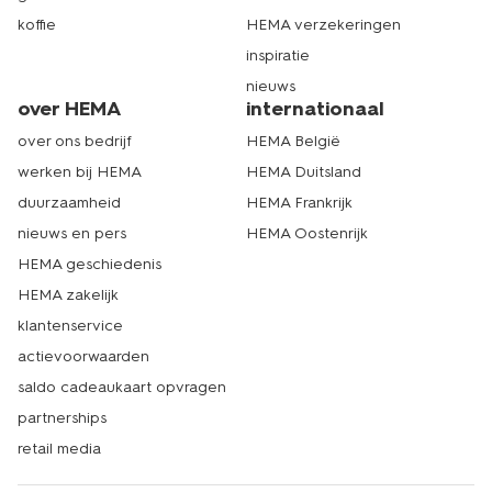
koffie
HEMA verzekeringen
inspiratie
nieuws
over HEMA
internationaal
over ons bedrijf
HEMA België
werken bij HEMA
HEMA Duitsland
duurzaamheid
HEMA Frankrijk
nieuws en pers
HEMA Oostenrijk
HEMA geschiedenis
HEMA zakelijk
klantenservice
actievoorwaarden
saldo cadeaukaart opvragen
partnerships
retail media