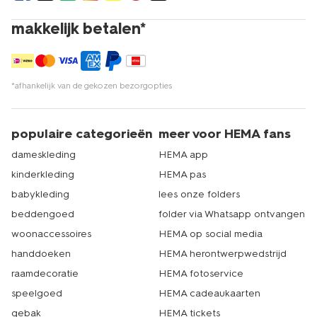
hema.nl en laat je aankopen gemakkelijk en snel
thuisbezorgen. Dat is echt HEMA.
makkelijk betalen*
*afhankelijk van de gekozen bezorgopties
populaire categorieën
meer voor HEMA fans
dameskleding
HEMA app
kinderkleding
HEMA pas
babykleding
lees onze folders
beddengoed
folder via Whatsapp ontvangen
woonaccessoires
HEMA op social media
handdoeken
HEMA herontwerpwedstrijd
raamdecoratie
HEMA fotoservice
speelgoed
HEMA cadeaukaarten
gebak
HEMA tickets