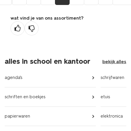
ga
aar
de
wat vind je van ons assortiment?
orige
agina
alles in school en kantoor
bekijk alles
agenda's
schrijfwaren
schriften en boekjes
etuis
papierwaren
elektronica