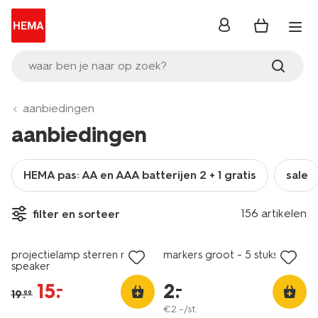
inloggen
waar ben je naar op zoek?
aanbiedingen
aanbiedingen
HEMA pas: AA en AAA batterijen 2 + 1 gratis
sale
156 artikelen
filter en sorteer
sale
laag geprijsd
projectielamp sterren met
markers groot - 5 stuks
speaker
15
.
2
.
–
–
19
.
99
€
2
.
–
/st.