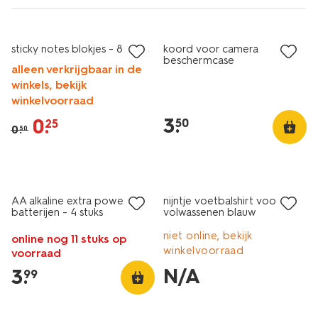
sale
laag geprijsd
sticky notes blokjes - 8 stuks
koord voor camera
beschermcase
alleen verkrijgbaar in de
winkels, bekijk
winkelvoorraad
3
.
0
.
50
25
0
.
50
nieuw
2+1 gratis
met je HEMA pas
laag geprijsd
AA alkaline extra power
nijntje voetbalshirt voor
batterijen - 4 stuks
volwassenen blauw
niet online, bekijk
online nog 11 stuks op
winkelvoorraad
voorraad
N/A
3
.
99