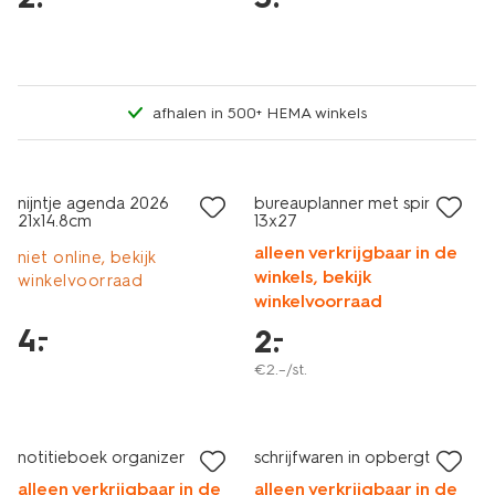
afhalen in 500+ HEMA winkels
laag geprijsd
laag geprijsd
nijntje agenda 2026
bureauplanner met spiraal
21x14.8cm
13x27
alleen verkrijgbaar in de
niet online, bekijk
winkels, bekijk
winkelvoorraad
winkelvoorraad
4
.
–
2
.
–
€
2
.
–
/st.
laag geprijsd
laag geprijsd
notitieboek organizer
schrijfwaren in opbergtas
alleen verkrijgbaar in de
alleen verkrijgbaar in de