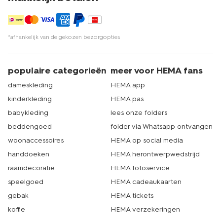
*afhankelijk van de gekozen bezorgopties
populaire categorieën
meer voor HEMA fans
dameskleding
HEMA app
kinderkleding
HEMA pas
babykleding
lees onze folders
beddengoed
folder via Whatsapp ontvangen
woonaccessoires
HEMA op social media
handdoeken
HEMA herontwerpwedstrijd
raamdecoratie
HEMA fotoservice
speelgoed
HEMA cadeaukaarten
gebak
HEMA tickets
koffie
HEMA verzekeringen