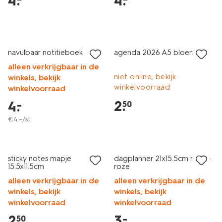
4
.
4
.
laag geprijsd
laag geprijsd
navulbaar notitieboek
agenda 2026 A5 bloemen
alleen verkrijgbaar in de
niet online, bekijk
winkels, bekijk
winkelvoorraad
winkelvoorraad
2
.
4
.
–
50
€
4
.
–
/st.
laag geprijsd
laag geprijsd
sticky notes mapje
dagplanner 21x15.5cm rood-
15.5x11.5cm
roze
alleen verkrijgbaar in de
alleen verkrijgbaar in de
winkels, bekijk
winkels, bekijk
winkelvoorraad
winkelvoorraad
2
.
3
.
–
50