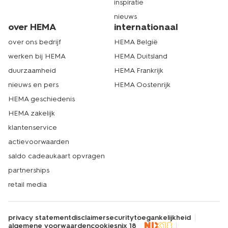
inspiratie
nieuws
over HEMA
internationaal
over ons bedrijf
HEMA België
werken bij HEMA
HEMA Duitsland
duurzaamheid
HEMA Frankrijk
nieuws en pers
HEMA Oostenrijk
HEMA geschiedenis
HEMA zakelijk
klantenservice
actievoorwaarden
saldo cadeaukaart opvragen
partnerships
retail media
privacy statement
disclaimer
security
toegankelijkheid
algemene voorwaarden
cookies
nix 18