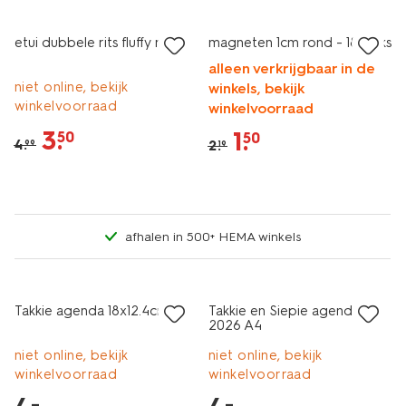
sale
sale
etui dubbele rits fluffy roze
magneten 1cm rond - 18 stuks
alleen verkrijgbaar in de
niet online, bekijk
winkels, bekijk
winkelvoorraad
winkelvoorraad
3
.
1
.
50
50
4
.
2
.
99
19
afhalen in 500+ HEMA winkels
laag geprijsd
laag geprijsd
Takkie agenda 18x12.4cm
Takkie en Siepie agenda
2026 A4
niet online, bekijk
niet online, bekijk
winkelvoorraad
winkelvoorraad
–
–