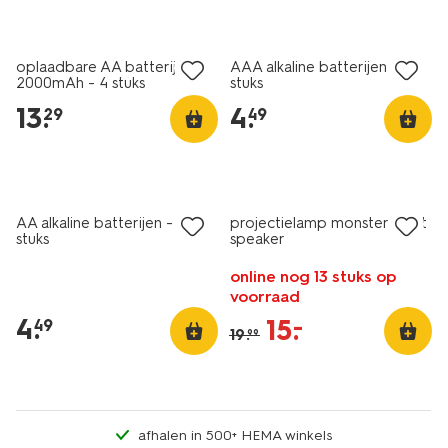
2+1 gratis
2+1 gratis
met je HEMA pas
met je HEMA pas
oplaadbare AA batterijen
AAA alkaline batterijen - 10
2000mAh - 4 stuks
stuks
13
.
4
.
29
49
2+1 gratis
met je HEMA pas
sale
AA alkaline batterijen - 10
projectielamp monsters met
stuks
speaker
online nog 13 stuks op
voorraad
4
.
15
.
–
49
19
.
99
afhalen in 500+ HEMA winkels