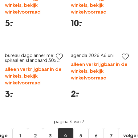
winkels, bekijk
winkels, bekijk
winkelvoorraad
winkelvoorraad
5
.
10
.
–
–
laag geprijsd
laag geprijsd
bureau dagplanner met
agenda 2026 A6 uni
spiraal en standaard 30x21
alleen verkrijgbaar in de
alleen verkrijgbaar in de
winkels, bekijk
winkels, bekijk
winkelvoorraad
winkelvoorraad
2
.
–
3
.
–
pagina 4 van 7
ige
4
volge
1
2
3
5
6
7