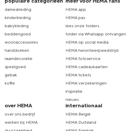
populaire categorieën
meer voor HEMA fans
dameskleding
HEMA app
kinderkleding
HEMA pas
babykleding
lees onze folders
beddengoed
folder via Whatsapp ontvangen
woonaccessoires
HEMA op social media
handdoeken
HEMA herontwerpwedstrijd
raamdecoratie
HEMA fotoservice
speelgoed
HEMA cadeaukaarten
gebak
HEMA tickets
koffie
HEMA verzekeringen
inspiratie
nieuws
over HEMA
internationaal
over ons bedrijf
HEMA België
werken bij HEMA
HEMA Duitsland
duurzaamheid
HEMA Frankrijk