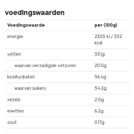
voedingswaarden
Voedingswaarde
per (100g)
energie
2305 kJ / 552
kcal
vetten
33.1g
waarvan verzadigde vetzuren
20.0g
koolhydraten
56.4g
waarvan suikers
54.2g
vezels
2.0g
eiwitten
6.2g
zout
0.17g