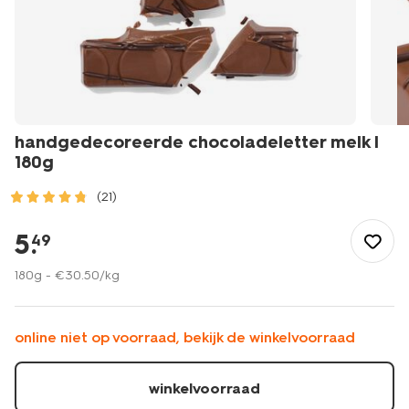
handgedecoreerde chocoladeletter melk I
180g
(21)
/sinterklaas/chocoladeletters/handgedecoreerde-
chocoladeletter-
5
.
49
melk-
i-
180g -
€
30
.
50
/kg
180g-
24427409.html
online niet op voorraad, bekijk de winkelvoorraad
winkelvoorraad