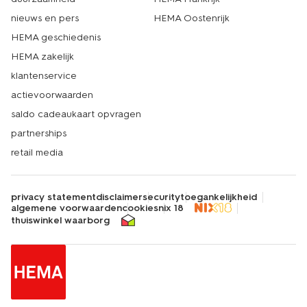
nieuws en pers
HEMA Oostenrijk
HEMA geschiedenis
HEMA zakelijk
klantenservice
actievoorwaarden
saldo cadeaukaart opvragen
partnerships
retail media
privacy statement
disclaimer
security
toegankelijkheid
algemene voorwaarden
cookies
nix 18
thuiswinkel waarborg