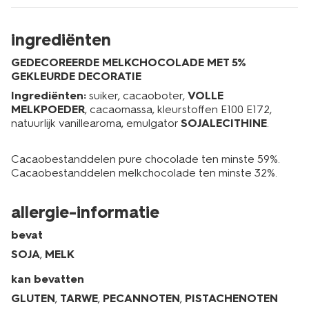
ingrediënten
GEDECOREERDE MELKCHOCOLADE MET 5%
GEKLEURDE DECORATIE
Ingrediënten:
suiker, cacaoboter,
VOLLE
MELKPOEDER
, cacaomassa, kleurstoffen E100 E172,
natuurlijk vanillearoma, emulgator
SOJALECITHINE
.
Cacaobestanddelen pure chocolade ten minste 59%.
Cacaobestanddelen melkchocolade ten minste 32%.
allergie-informatie
bevat
SOJA
,
MELK
kan bevatten
GLUTEN
,
TARWE
,
PECANNOTEN
,
PISTACHENOTEN