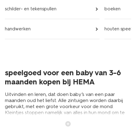
schilder- en tekenspullen
boeken
handwerken
houten speel
speelgoed voor een baby van 3-6
maanden kopen bij HEMA
Uitvinden en leren, dat doen baby’s van een paar
maanden oud het liefst. Alle zintuigen worden daarbij
gebruikt, met een grote voorkeur voor de mond.
Kleintjes stoppen namelijk van alles in hun mond om te
ontdekken hoe het voelt en smaakt. Koop daarom veilig
speelgoed waarmee je baby van 3-6 maanden lekker
kan spelen. Verschillende materialen en texturen zijn