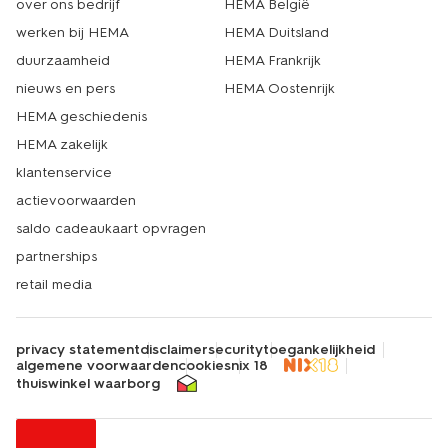
over ons bedrijf
HEMA België
werken bij HEMA
HEMA Duitsland
duurzaamheid
HEMA Frankrijk
nieuws en pers
HEMA Oostenrijk
HEMA geschiedenis
HEMA zakelijk
klantenservice
actievoorwaarden
saldo cadeaukaart opvragen
partnerships
retail media
privacy statement
disclaimer
security
toegankelijkheid
algemene voorwaarden
cookies
nix 18
thuiswinkel waarborg