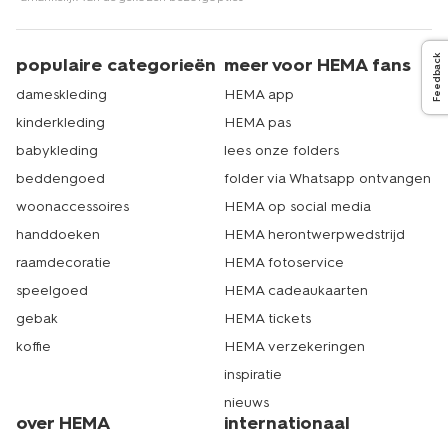
HEMA heeft meer dan 500 winkels in Nederland. Er zit
dus altijd een HEMA-winkel bij jou in de buurt. Daar koop
je verschillende soorten speelgoed voor baby’s van 3-6
Feedback
populaire categorieën
meer voor HEMA fans
maanden. Bovendien vind je er ook vele andere
babyspullen. Denk aan verzorgingsproducten en
dameskleding
HEMA app
babykleding, zoals
witte boxpakjes
en
meegroeikleding
kinderkleding
HEMA pas
van hoge kwaliteit. Dat is echt HEMA.
babykleding
lees onze folders
beddengoed
folder via Whatsapp ontvangen
woonaccessoires
HEMA op social media
handdoeken
HEMA herontwerpwedstrijd
raamdecoratie
HEMA fotoservice
speelgoed
HEMA cadeaukaarten
gebak
HEMA tickets
koffie
HEMA verzekeringen
inspiratie
nieuws
over HEMA
internationaal