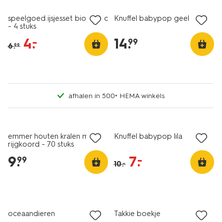
speelgoed ijsjesset bioplastic
Knuffel babypop geel
- 4 stuks
4
.
14
.
–
99
6
.
99
afhalen in 500+ HEMA winkels
sale
emmer houten kralen met
Knuffel babypop lila
rijgkoord - 70 stuks
9
.
7
.
–
99
10
.
–
oceaandieren
Takkie boekje