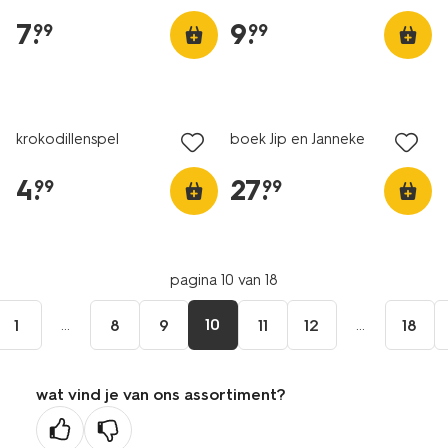
7
.
9
.
99
99
krokodillenspel
boek Jip en Janneke
4
.
27
.
99
99
pagina 10 van 18
...
10
...
1
8
9
11
12
18
wat vind je van ons assortiment?