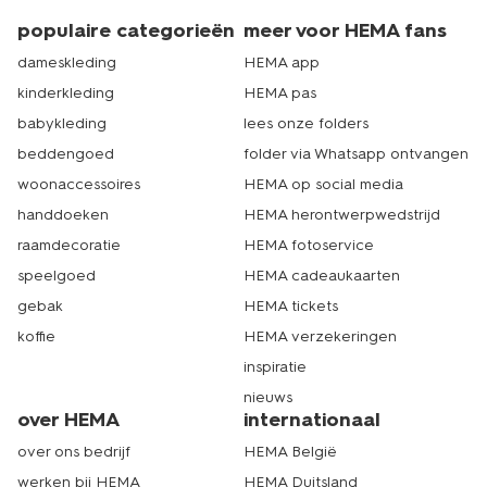
populaire categorieën
meer voor HEMA fans
dameskleding
HEMA app
kinderkleding
HEMA pas
babykleding
lees onze folders
beddengoed
folder via Whatsapp ontvangen
woonaccessoires
HEMA op social media
handdoeken
HEMA herontwerpwedstrijd
raamdecoratie
HEMA fotoservice
speelgoed
HEMA cadeaukaarten
gebak
HEMA tickets
koffie
HEMA verzekeringen
inspiratie
nieuws
over HEMA
internationaal
over ons bedrijf
HEMA België
werken bij HEMA
HEMA Duitsland