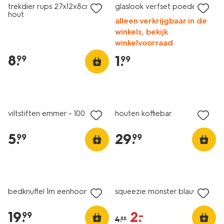
trekdier rups 27x12x8cm
glaslook verfset poedel
hout
alleen verkrijgbaar in de
winkels, bekijk
winkelvoorraad
8
.
1
.
99
99
vegan
viltstiften emmer - 100 stuks
houten koffiebar
5
.
29
.
99
99
sale
bedknuffel 1m eenhoorn
squeezie monster blauw
19
.
2
.
–
99
4
.
99