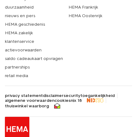
duurzaamheid
HEMA Frankrijk
nieuws en pers
HEMA Oostenrijk
HEMA geschiedenis
HEMA zakelijk
klantenservice
actievoorwaarden
saldo cadeaukaart opvragen
partnerships
retail media
privacy statement
disclaimer
security
toegankelijkheid
algemene voorwaarden
cookies
nix 18
thuiswinkel waarborg