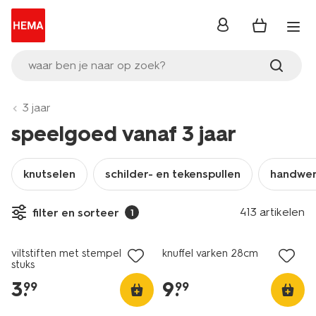
inloggen
waar ben je naar op zoek?
3 jaar
speelgoed vanaf 3 jaar
knutselen
schilder- en tekenspullen
handwe
413 artikelen
filter en sorteer
1
viltstiften met stempel - 6
knuffel varken 28cm
stuks
3
.
9
.
99
99