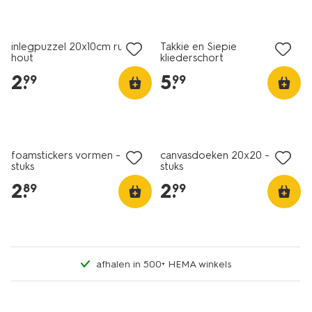
inlegpuzzel 20x10cm rups
Takkie en Siepie
hout
kliederschort
2
.
5
.
99
99
foamstickers vormen - 90
canvasdoeken 20x20 - 2
stuks
stuks
2
.
2
.
89
99
afhalen in 500+ HEMA winkels