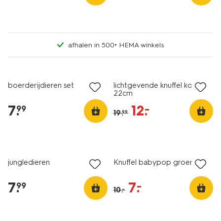
afhalen in 500+ HEMA winkels
korting
boerderijdieren set
lichtgevende knuffel koala
22cm
7
.
12
.
–
99
19
.
99
sale
jungledieren
Knuffel babypop groen
7
.
7
.
–
99
10
.
–
sale