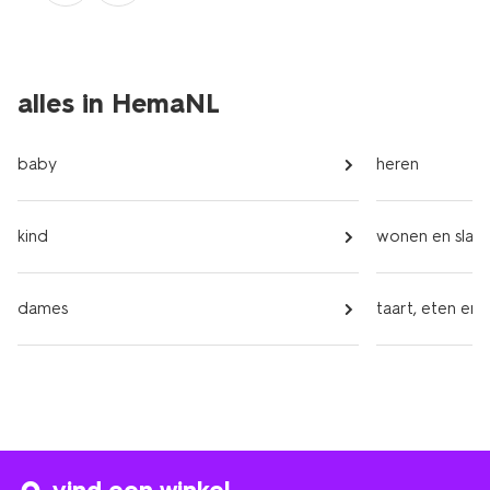
alles in HemaNL
baby
heren
kind
wonen en slap
dames
taart, eten en 