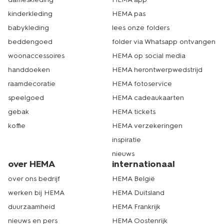
kinderkleding
HEMA pas
babykleding
lees onze folders
beddengoed
folder via Whatsapp ontvangen
woonaccessoires
HEMA op social media
handdoeken
HEMA herontwerpwedstrijd
raamdecoratie
HEMA fotoservice
speelgoed
HEMA cadeaukaarten
gebak
HEMA tickets
koffie
HEMA verzekeringen
inspiratie
nieuws
over HEMA
internationaal
over ons bedrijf
HEMA België
werken bij HEMA
HEMA Duitsland
duurzaamheid
HEMA Frankrijk
nieuws en pers
HEMA Oostenrijk