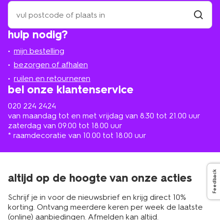
zoek
een
winkel
vind
hulp nodig?
winkel
bij
jou
mijn bestelling
in
de
bezorgen of afhalen
buurt
ruilen en retourneren
bel onze klantenservice
020 224 2424
van maandag tot en met vrijdag van 8.30 tot 21.00 uur
zaterdag van 09.00 tot 18.00 uur
* raamdecoratie van 10.00 tot 18.00 uur
Feedback
altijd op de hoogte van onze acties
Schrijf je in voor de nieuwsbrief en krijg direct 10%
korting. Ontvang meerdere keren per week de laatste
(online) aanbiedingen. Afmelden kan altijd.