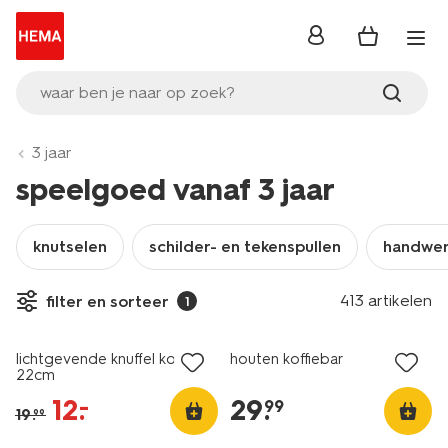
inloggen
waar ben je naar op zoek?
3 jaar
speelgoed vanaf 3 jaar
knutselen
schilder- en tekenspullen
handwe
413 artikelen
filter en sorteer
1
korting
lichtgevende knuffel koala
houten koffiebar
22cm
12
.
29
.
–
99
19
.
99