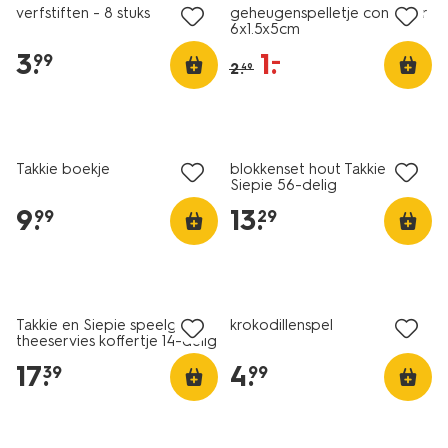
verfstiften - 8 stuks
geheugenspelletje controler
6x1.5x5cm
3
.
1
.
–
99
2
.
49
Takkie boekje
blokkenset hout Takkie en
Siepie 56-delig
9
.
13
.
99
29
Takkie en Siepie speelgoed
krokodillenspel
theeservies koffertje 14-delig
17
.
4
.
39
99