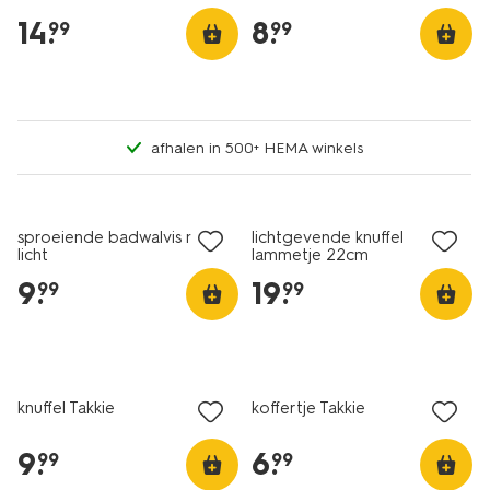
14
.
8
.
99
99
afhalen in 500+ HEMA winkels
sproeiende badwalvis met
lichtgevende knuffel
licht
lammetje 22cm
9
.
19
.
99
99
knuffel Takkie
koffertje Takkie
9
.
6
.
99
99