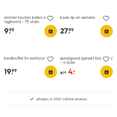
emmer houten kralen met
boek Jip en Janneke
rijgkoord - 70 stuks
9
.
27
.
99
99
sale
bedknuffel 1m eenhoorn
speelgoed ijsjesset bioplastic
- 4 stuks
19
.
4
.
–
99
6
.
99
afhalen in 500+ HEMA winkels
vegan
korting