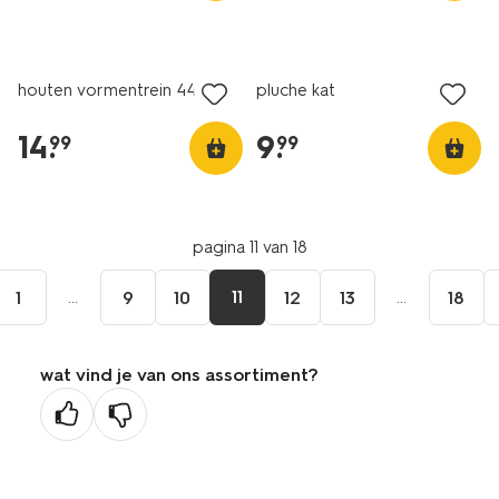
houten vormentrein 44cm
pluche kat
14
.
9
.
99
99
pagina 11 van 18
...
11
...
1
9
10
12
13
18
wat vind je van ons assortiment?