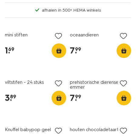
afhalen in 500+ HEMA winkels
mini stiften
oceaandieren
1
.
7
.
69
99
viltstifen - 24 stuks
prehistorische dierenset in
emmer
3
.
7
.
89
99
Knuffel babypop geel
houten chocoladetaart