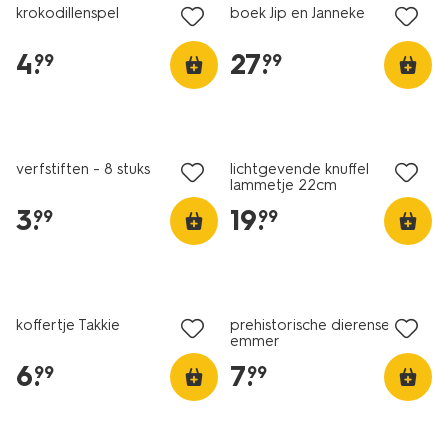
krokodillenspel
boek Jip en Janneke
4
.
27
.
99
99
vegan
verfstiften - 8 stuks
lichtgevende knuffel
lammetje 22cm
3
.
19
.
99
99
koffertje Takkie
prehistorische dierenset in
emmer
6
.
7
.
99
99