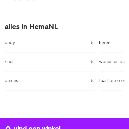
alles in HemaNL
baby
heren
kind
wonen en slap
dames
taart, eten en 
vind een winkel