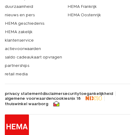
duurzaamheid
HEMA Frankrijk
nieuws en pers
HEMA Oostenrijk
HEMA geschiedenis
HEMA zakelijk
klantenservice
actievoorwaarden
saldo cadeaukaart opvragen
partnerships
retail media
privacy statement
disclaimer
security
toegankelijkheid
algemene voorwaarden
cookies
nix 18
thuiswinkel waarborg