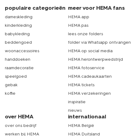
populaire categorieën
meer voor HEMA fans
dameskleding
HEMA app
kinderkleding
HEMA pas
babykleding
lees onze folders
beddengoed
folder via Whatsapp ontvangen
woonaccessoires
HEMA op social media
handdoeken
HEMA herontwerpwedstrijd
raamdecoratie
HEMA fotoservice
speelgoed
HEMA cadeaukaarten
gebak
HEMA tickets
koffie
HEMA verzekeringen
inspiratie
nieuws
over HEMA
internationaal
over ons bedrijf
HEMA België
werken bij HEMA
HEMA Duitsland