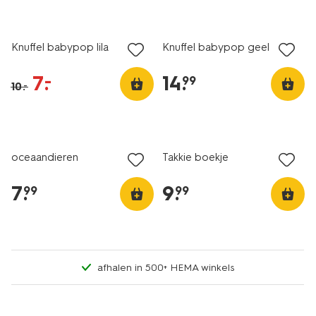
sale
Knuffel babypop lila
Knuffel babypop geel
7
.
14
.
–
99
10
.
–
oceaandieren
Takkie boekje
7
.
9
.
99
99
afhalen in 500+ HEMA winkels