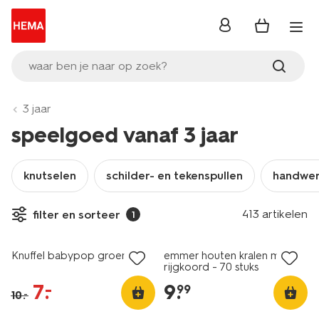
inloggen
waar ben je naar op zoek?
3 jaar
speelgoed vanaf 3 jaar
knutselen
schilder- en tekenspullen
handwe
413 artikelen
filter en sorteer
1
sale
Knuffel babypop groen
emmer houten kralen met
rijgkoord - 70 stuks
7
.
9
.
–
99
10
.
–