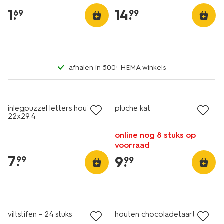
1
.
14
.
69
99
afhalen in 500+ HEMA winkels
inlegpuzzel letters hout
pluche kat
22x29.4
online nog 8 stuks op
voorraad
7
.
9
.
99
99
viltstifen - 24 stuks
houten chocoladetaart