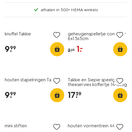
afhalen in 500+ HEMA winkels
korting
knuffel Takkie
geheugenspelletje controler
6x1.5x5cm
9
.
1
.
–
99
2
.
49
houten stapelringen Takkie
Takkie en Siepie speelgoed
theeservies koffertje 14-delig
9
.
17
.
99
39
mini stiften
houten vormentrein 44cm