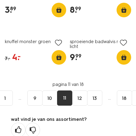
3
.
8
.
89
99
sale
knuffel monster groen
sproeiende badwalvis met
licht
4
.
9
.
–
99
7
.
–
pagina 11 van 18
...
11
...
1
9
10
12
13
18
wat vind je van ons assortiment?