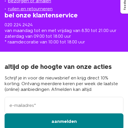
Feedback
de
bezorgen of afhalen
buurt
ruilen en retourneren
bel onze klantenservice
020 224 2424
van maandag tot en met vrijdag van 8.30 tot 21.00 uur
zaterdag van 09.00 tot 18.00 uur
* raamdecoratie van 10.00 tot 18.00 uur
altijd op de hoogte van onze acties
Schrijf je in voor de nieuwsbrief en krijg direct 10%
korting. Ontvang meerdere keren per week de laatste
(online) aanbiedingen. Afmelden kan altijd.
e-
mailadres
aanmelden