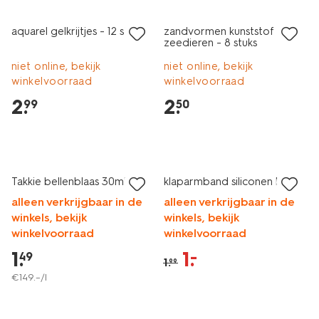
aquarel gelkrijtjes - 12 stuks
zandvormen kunststof
zeedieren - 8 stuks
niet online, bekijk
niet online, bekijk
winkelvoorraad
winkelvoorraad
2
.
2
.
99
50
sale
Takkie bellenblaas 30ml
klaparmband siliconen haai
alleen verkrijgbaar in de
alleen verkrijgbaar in de
winkels, bekijk
winkels, bekijk
winkelvoorraad
winkelvoorraad
1
.
1
.
–
49
1
.
99
€
149
.
–
/l