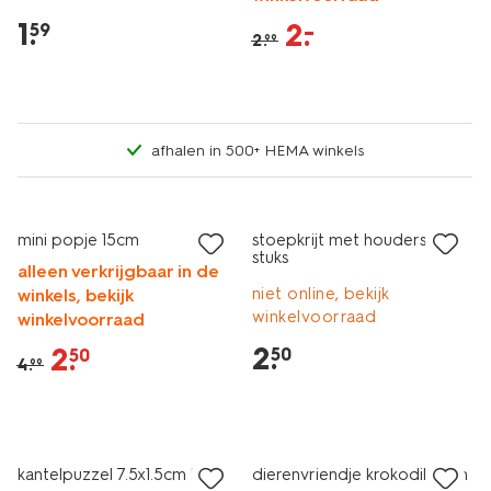
1
.
2
.
–
59
2
.
99
afhalen in 500+ HEMA winkels
sale
mini popje 15cm
stoepkrijt met houders - 4
stuks
alleen verkrijgbaar in de
niet online, bekijk
winkels, bekijk
winkelvoorraad
winkelvoorraad
2
.
2
.
50
50
4
.
99
sale
laag geprijsd
kantelpuzzel 7.5x1.5cm hout
dierenvriendje krokodil 13cm