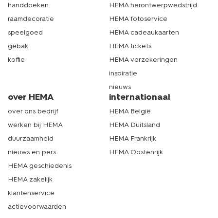
handdoeken
HEMA herontwerpwedstrijd
raamdecoratie
HEMA fotoservice
speelgoed
HEMA cadeaukaarten
gebak
HEMA tickets
koffie
HEMA verzekeringen
inspiratie
nieuws
over HEMA
internationaal
over ons bedrijf
HEMA België
werken bij HEMA
HEMA Duitsland
duurzaamheid
HEMA Frankrijk
nieuws en pers
HEMA Oostenrijk
HEMA geschiedenis
HEMA zakelijk
klantenservice
actievoorwaarden