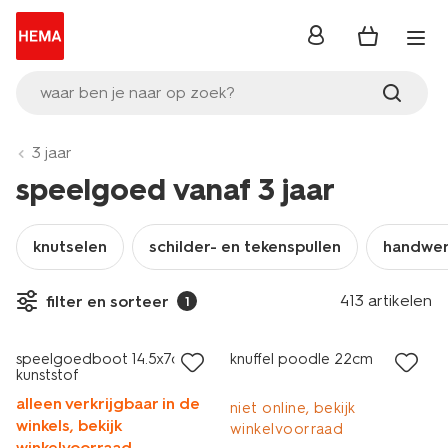
inloggen
waar ben je naar op zoek?
3 jaar
speelgoed vanaf 3 jaar
knutselen
schilder- en tekenspullen
handwe
413 artikelen
filter en sorteer
1
laag geprijsd
sale
speelgoedboot 14.5x7cm
knuffel poodle 22cm
kunststof
alleen verkrijgbaar in de
niet online, bekijk
winkels, bekijk
winkelvoorraad
winkelvoorraad