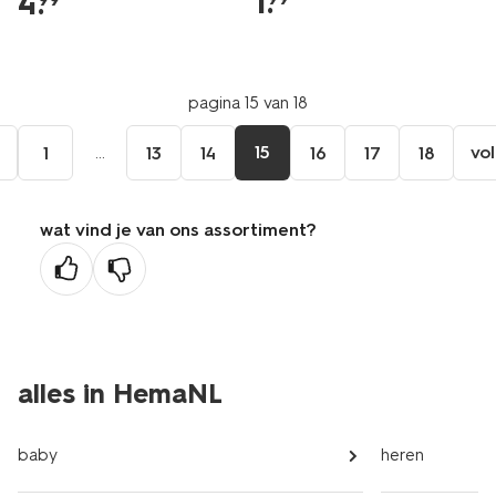
1
.
4
.
pagina 15 van 18
e
...
15
vo
1
13
14
16
17
18
wat vind je van ons assortiment?
ge
na
alles in HemaNL
baby
heren