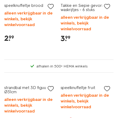
speelknuffeltje brood
Takkie en Siepie gevormde
waskrijtjes - 6 stuks
alleen verkrijgbaar in de
alleen verkrijgbaar in de
winkels, bekijk
winkels, bekijk
winkelvoorraad
winkelvoorraad
2
.
3
.
99
99
afhalen in 500+ HEMA winkels
laag geprijsd
sale
strandbal met 3D figuur
speelknuffeltje fruit
Ø31cm
alleen verkrijgbaar in de
alleen verkrijgbaar in de
winkels, bekijk
winkels, bekijk
winkelvoorraad
winkelvoorraad