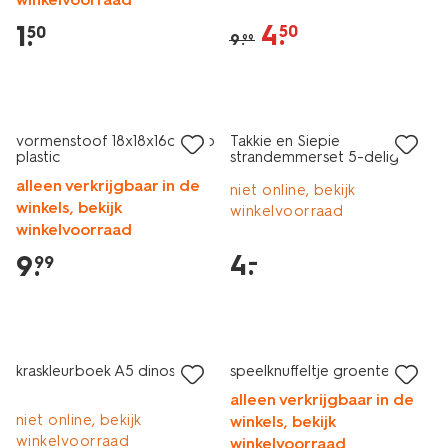
4
.
1
.
50
50
9
.
99
laag geprijsd
vormenstoof 18x18x16cm bio
Takkie en Siepie
plastic
strandemmerset 5-delig
alleen verkrijgbaar in de
niet online, bekijk
winkels, bekijk
winkelvoorraad
winkelvoorraad
4
.
–
9
.
99
sale
kraskleurboek A5 dinos
speelknuffeltje groente
alleen verkrijgbaar in de
niet online, bekijk
winkels, bekijk
winkelvoorraad
winkelvoorraad