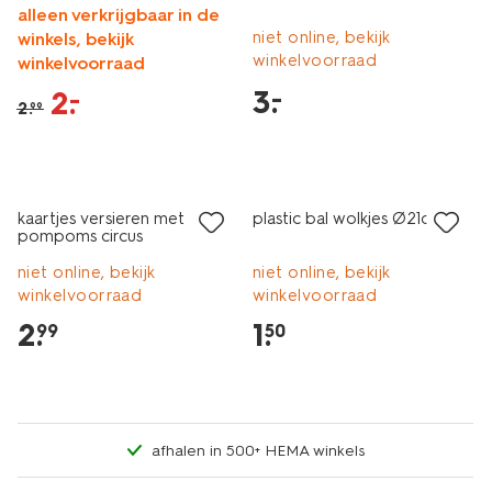
alleen verkrijgbaar in de
niet online, bekijk
winkels, bekijk
winkelvoorraad
winkelvoorraad
3
.
–
2
.
–
2
.
99
laag geprijsd
kaartjes versieren met
plastic bal wolkjes Ø21cm
pompoms circus
niet online, bekijk
niet online, bekijk
winkelvoorraad
winkelvoorraad
2
.
1
.
99
50
afhalen in 500+ HEMA winkels