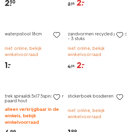
2
.
–
2
.
50
2
.
99
laag geprijsd
sale
waterpistool 18cm
zandvormen recycled plastic
- 3 stuks
niet online, bekijk
niet online, bekijk
winkelvoorraad
winkelvoorraad
1
.
2
.
–
–
4
.
99
trek spiraaldi.5x17.5spiraaldier
stickerboek bosdieren
paard hout
alleen verkrijgbaar in de
niet online, bekijk
winkels, bekijk
winkelvoorraad
winkelvoorraad
99
99