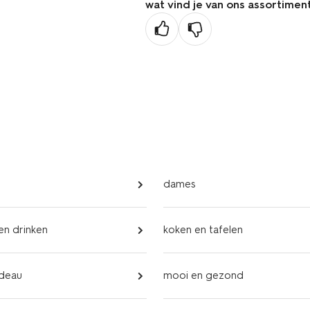
wat vind je van ons assortimen
dames
 en drinken
koken en tafelen
adeau
mooi en gezond