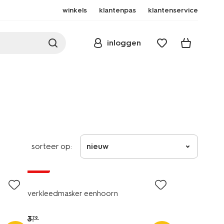
winkels
klantenpas
klantenservice
inloggen
sorteer op:
nieuw
sale
verkleedmasker eenhoorn
3
.
79