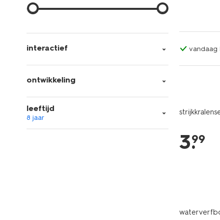
interactief
vandaag b
ontwikkeling
leeftijd
strijkkralen
8 jaar
3
.
99
waterverfbo