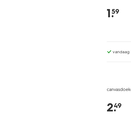
1
.
59
vandaag b
canvasdoeke
2
.
49