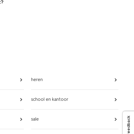
t?
heren
school en kantoor
Feedback
sale