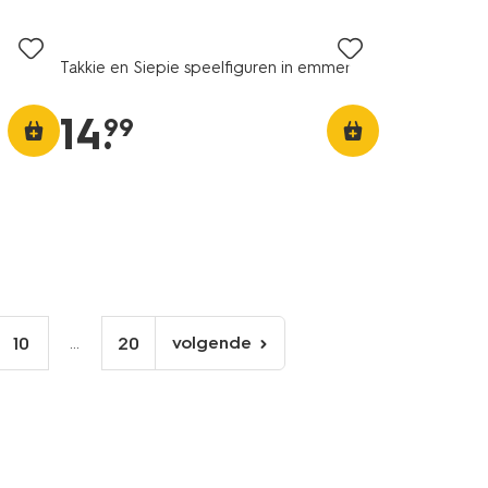
Takkie en Siepie speelfiguren in emmer
14
.
99
...
volgende
10
20
volgende
pagina