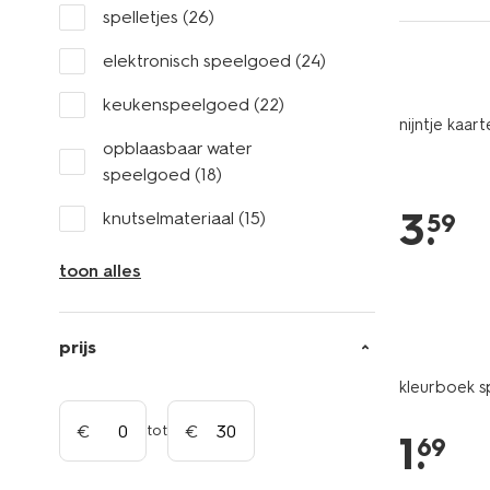
spelletjes
(26)
elektronisch speelgoed
(24)
keukenspeelgoed
(22)
nijntje kaa
opblaasbaar water
speelgoed
(18)
3
.
knutselmateriaal
(15)
59
toon alles
prijs
kleurboek 
tot
1
.
69