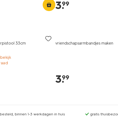
3
.
99
rpistool 33cm
vriendschapsarmbandjes maken
 bekijk
raad
3
.
99
esteld, binnen 1-3 werkdagen in huis
gratis thuisbezo