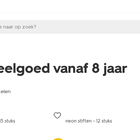
e naar op zoek?
eelgoed vanaf 8 jaar
kelen
15 stuks
neon stiften - 12 stuks