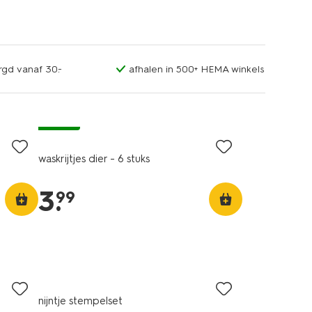
rgd vanaf 30.-
afhalen in 500+ HEMA winkels
vegan
waskrijtjes dier - 6 stuks
3
.
99
nijntje stempelset