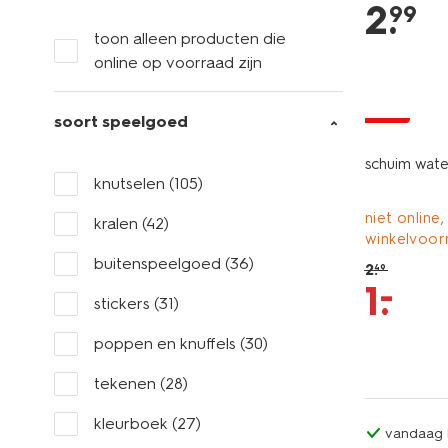
2
.
99
toon alleen producten die
online op voorraad zijn
sale
soort speelgoed
schuim wate
knutselen
(105)
niet online,
kralen
(42)
winkelvoor
buitenspeelgoed
(36)
2
.
49
–
1
.
stickers
(31)
poppen en knuffels
(30)
tekenen
(28)
kleurboek
(27)
vandaag b