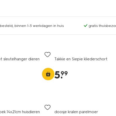
esteld, binnen 1-3 werkdagen in huis
gratis thuisbezo
set sleutelhanger dieren
Takkie en Siepie kliederschort
5
.
99
ek 14x21cm huisdieren
doosje kralen parelmoer