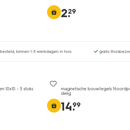
2
.
29
esteld, binnen 1-3 werkdagen in huis
gratis thuisbezo
n 10x10 - 3 stuks
magnetische bouwtegels Noordp
delig
14
.
99