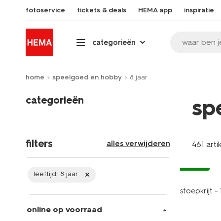
fotoservice
tickets & deals
HEMA app
inspiratie
waar ben j
categorieën
home
speelgoed en hobby
8 jaar
categorieën
sp
filters
alles verwijderen
461 arti
vegan
leeftijd:
8 jaar
stoepkrijt - 
online op voorraad