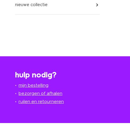
nieuwe collectie
hulp nodig?
mijn bestelling
bezorgen of afhalen
ruilen en retourneren