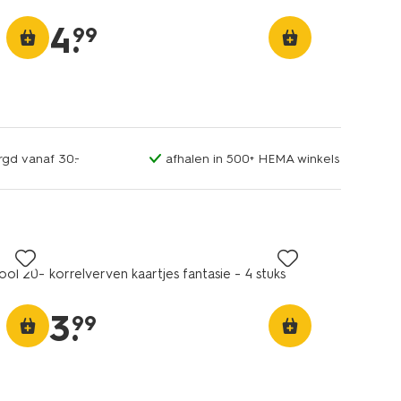
4
.
99
rgd vanaf 30.-
afhalen in 500+ HEMA winkels
ool 20-
korrelverven kaartjes fantasie - 4 stuks
3
.
99