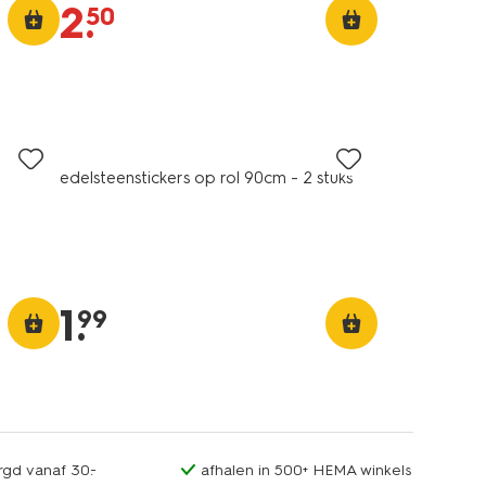
2
.
50
edelsteenstickers op rol 90cm - 2 stuks
1
.
99
rgd vanaf 30.-
afhalen in 500+ HEMA winkels