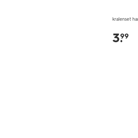
kralenset ha
3
.
99