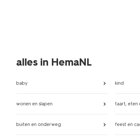
alles in HemaNL
baby
kind
wonen en slapen
taart, eten
buiten en onderweg
feest en c