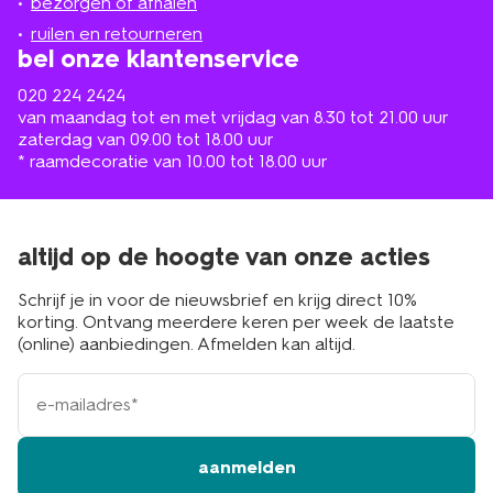
de
bezorgen of afhalen
buurt
ruilen en retourneren
bel onze klantenservice
020 224 2424
van maandag tot en met vrijdag van 8.30 tot 21.00 uur
zaterdag van 09.00 tot 18.00 uur
* raamdecoratie van 10.00 tot 18.00 uur
altijd op de hoogte van onze acties
Schrijf je in voor de nieuwsbrief en krijg direct 10%
korting. Ontvang meerdere keren per week de laatste
(online) aanbiedingen. Afmelden kan altijd.
e-
mailadres
aanmelden