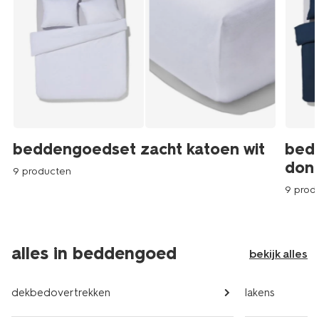
beddengoedset zacht katoen wit
bed
don
9 producten
9 prod
alles in beddengoed
bekijk alles
dekbedovertrekken
lakens