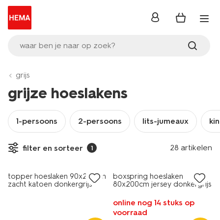
inloggen
waar ben je naar op zoek?
grijs
grijze hoeslakens
1-persoons
2-persoons
lits-jumeaux
ki
28 artikelen
filter en sorteer
1
topper hoeslaken 90x220cm
boxspring hoeslaken
zacht katoen donkergrijs
80x200cm jersey donkergrijs
online nog 14 stuks op
voorraad