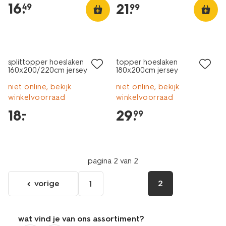
16
.
21
.
49
99
laag geprijsd
splittopper hoeslaken
topper hoeslaken
160x200/220cm jersey
180x200cm jersey
donkergrijs
donkergrijs
niet online, bekijk
niet online, bekijk
winkelvoorraad
winkelvoorraad
18
.
29
.
–
99
pagina 2 van 2
vorige
2
1
ga
naar
de
wat vind je van ons assortiment?
vorige