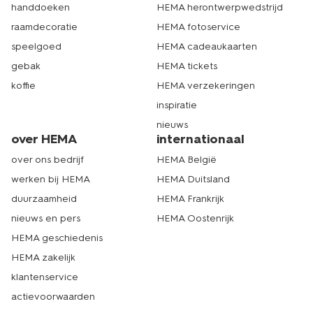
handdoeken
HEMA herontwerpwedstrijd
raamdecoratie
HEMA fotoservice
speelgoed
HEMA cadeaukaarten
gebak
HEMA tickets
koffie
HEMA verzekeringen
inspiratie
nieuws
over HEMA
internationaal
over ons bedrijf
HEMA België
werken bij HEMA
HEMA Duitsland
duurzaamheid
HEMA Frankrijk
nieuws en pers
HEMA Oostenrijk
HEMA geschiedenis
HEMA zakelijk
klantenservice
actievoorwaarden