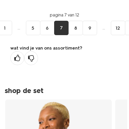
pagina 7 van 12
...
7
...
1
5
6
8
9
12
wat vind je van ons assortiment?
shop de set