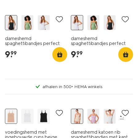
dameshemd
dameshemd
spaghettibandjes perfect
spaghettibandjes perfect
comfort katoen zwart
comfort katoen wit
9
.
9
.
99
99
afhalen in 500+ HEMA winkels
+1
voedingshemd met
dameshemd katoen rib
ingebouwde cups beige
spaghettibandjes met kant