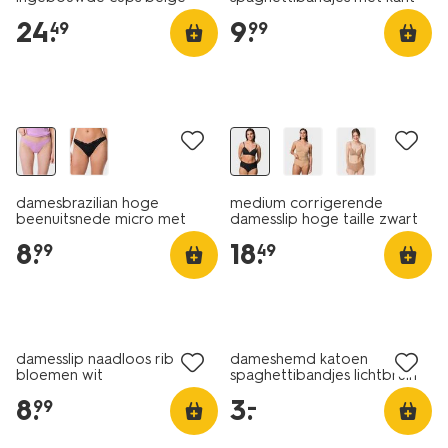
naturel
24
.
9
.
49
99
3+1 gratis
damesbrazilian hoge
medium corrigerende
beenuitsnede micro met
damesslip hoge taille zwart
kant violet paars
8
.
18
.
99
49
3+1 gratis
laag geprijsd
damesslip naadloos rib
dameshemd katoen
bloemen wit
spaghettibandjes lichtbruin
8
.
3
.
–
99