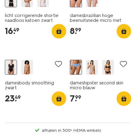
licht corrigerende shortie
damesbrazilian hoge
naadloos katoen zwart
beenuitsnede micro met
kant zwart
16
.
8
.
49
99
damesbody smoothing
dameshipster second skin
zwart
micro blauw
23
.
7
.
49
99
afhalen in 500+ HEMA winkels