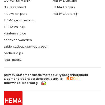
werken bij HEMA
HEMA Duitsland
duurzaamheid
HEMA Frankrijk
nieuws en pers
HEMA Oostenrijk
HEMA geschiedenis
HEMA zakelijk
klantenservice
actievoorwaarden
saldo cadeaukaart opvragen
partnerships
retail media
privacy statement
disclaimer
security
toegankelijkheid
algemene voorwaarden
cookies
nix 18
thuiswinkel waarborg