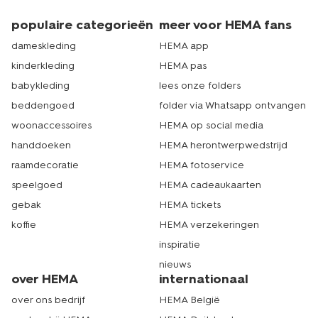
populaire categorieën
meer voor HEMA fans
dameskleding
HEMA app
kinderkleding
HEMA pas
babykleding
lees onze folders
beddengoed
folder via Whatsapp ontvangen
woonaccessoires
HEMA op social media
handdoeken
HEMA herontwerpwedstrijd
raamdecoratie
HEMA fotoservice
speelgoed
HEMA cadeaukaarten
gebak
HEMA tickets
koffie
HEMA verzekeringen
inspiratie
nieuws
over HEMA
internationaal
over ons bedrijf
HEMA België