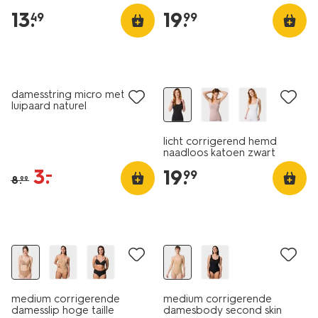
13
.
19
.
49
99
sale
damesstring micro met kant
luipaard naturel
licht corrigerend hemd
naadloos katoen zwart
3
.
–
19
.
99
8
.
99
medium corrigerende
medium corrigerende
damesslip hoge taille
damesbody second skin