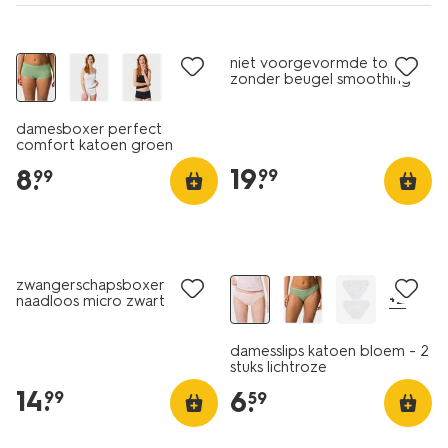
niet voorgevormde top
zonder beugel smoothing
zwart
damesboxer perfect
comfort katoen groen
19
.
8
.
99
99
2 stuks
zwangerschapsboxer
+2
naadloos micro zwart
damesslips katoen bloem - 2
stuks lichtroze
14
.
6
.
99
59