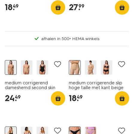
lichtbruin
beige
18
.
27
.
49
99
afhalen in 500+ HEMA winkels
medium corrigerend
medium corrigerende slip
dameshemd second skin
hoge taille met kant beige
lichtbruin
24
.
18
.
49
49
3+1 gratis