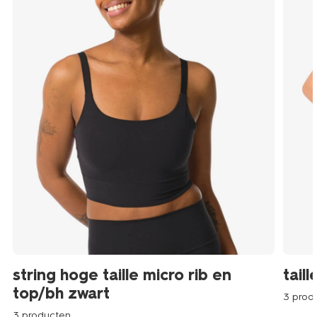
string hoge taille micro rib en
tail
top/bh zwart
3 prod
3 producten