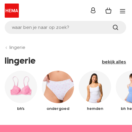
inloggen
waar ben je naar op zoek?
lingerie
lingerie
bekijk alles
bh's
ondergoed
hemden
bh h