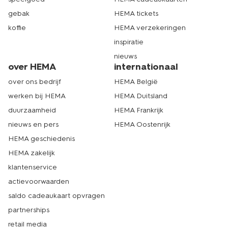
gebak
HEMA tickets
koffie
HEMA verzekeringen
inspiratie
nieuws
over HEMA
internationaal
over ons bedrijf
HEMA België
werken bij HEMA
HEMA Duitsland
duurzaamheid
HEMA Frankrijk
nieuws en pers
HEMA Oostenrijk
HEMA geschiedenis
HEMA zakelijk
klantenservice
actievoorwaarden
saldo cadeaukaart opvragen
partnerships
retail media