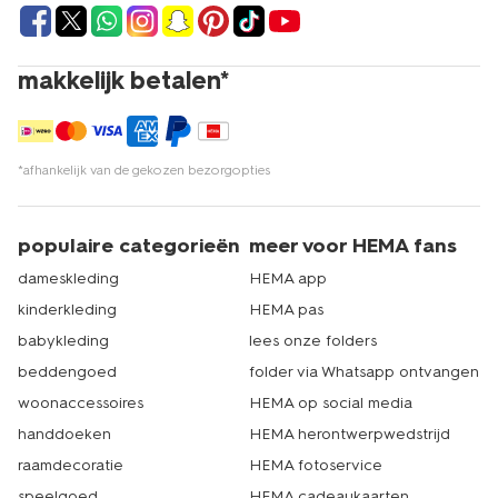
makkelijk betalen*
*afhankelijk van de gekozen bezorgopties
populaire categorieën
meer voor HEMA fans
dameskleding
HEMA app
kinderkleding
HEMA pas
babykleding
lees onze folders
beddengoed
folder via Whatsapp ontvangen
woonaccessoires
HEMA op social media
handdoeken
HEMA herontwerpwedstrijd
raamdecoratie
HEMA fotoservice
speelgoed
HEMA cadeaukaarten