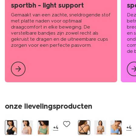
sportbh - light support
sp
Gemaakt van een zachte, sneldrogende stof
Dez
met platte naden voor optimaal
bet
draagcomfort in elke beweging. De
bre
verstelbare bandjes zijn zowel recht als
en s
gekruist te dragen en de uitneembare cups
ond
zorgen voor een perfecte pasvorm.
comf
de 
onze lievelingsproducten
30% korting
+4
+4