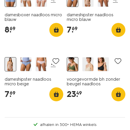
damesboxer naadloos micro
dameshipster naadloos
blauw
micro blauw
8
.
7
.
69
69
30% korting
+2
dameshipster naadloos
voorgevormde bh zonder
micro beige
beugel naadloos
donkergroen
7
.
23
.
69
49
afhalen in 500+ HEMA winkels