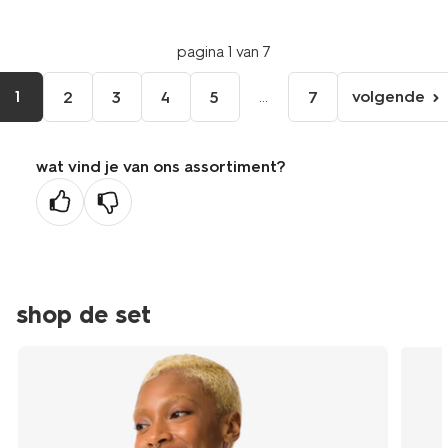
pagina 1 van 7
1
...
volgende
2
3
4
5
7
volgen
pagina
wat vind je van ons assortiment?
shop de set