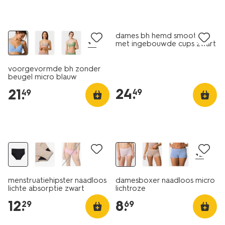
dames bh hemd smoothing
+4
met ingebouwde cups zwart
voorgevormde bh zonder
beugel micro blauw
24
.
21
.
49
49
+2
menstruatiehipster naadloos
damesboxer naadloos micro
lichte absorptie zwart
lichtroze
12
.
8
.
29
69