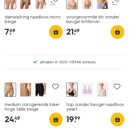
+2
+4
damesstring naadloos micro
voorgevormde bh zonder
beige
beugel lichtbruin
7
.
21
.
69
49
afhalen in 500+ HEMA winkels
30% korting
medium corrigerende biker
top zonder beugel naadloos
hoge taille beige
zwart
24
.
19
.
49
99