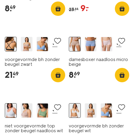
zwart
9
.
–
8
.
49
23
.
99
30% korting
+4
+2
voorgevormde bh zonder
damesboxer naadloos micro
beugel zwart
beige
21
.
8
.
49
69
30% korting
+4
+4
niet voorgevormde top
voorgevormde bh zonder
zonder beugel naadloos wit
beugel wit