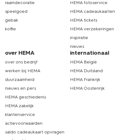
raamdecoratie
HEMA fotoservice
speelgoed
HEMA cadeaukaarten
gebak
HEMA tickets
koffie
HEMA verzekeringen
inspiratie
nieuws
over HEMA
internationaal
over ons bedrijf
HEMA België
werken bij HEMA
HEMA Duitsland
duurzaamheid
HEMA Frankrijk
nieuws en pers
HEMA Oostenrijk
HEMA geschiedenis
HEMA zakelijk
klantenservice
actievoorwaarden
saldo cadeaukaart opvragen