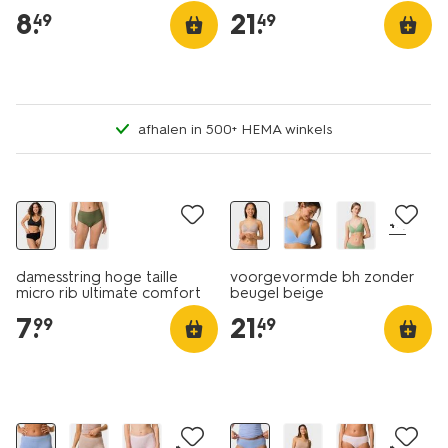
8
.
21
.
49
49
afhalen in 500+ HEMA winkels
+4
damesstring hoge taille
voorgevormde bh zonder
micro rib ultimate comfort
beugel beige
zwart
7
.
21
.
99
49
30% korting
30% korting
+2
+2