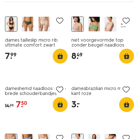
30% korting
+4
dames tailleslip micro rib
niet voorgevormde top
ultimate comfort zwart
zonder beugel naadloos
beige
7
.
8
.
99
49
sale
laag geprijsd
dameshemd naadloos micro
damesbrazilian micro met
brede schouderbandjes
kant roze
lichtroze
7
.
3
.
–
50
14
.
99
30% korting