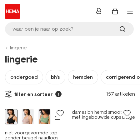
inloggen
waar ben je naar op zoek?
lingerie
lingerie
ondergoed
bh's
hemden
corrigerend 
157 artikelen
filter en sorteer
1
30% korting
sale
dames bh hemd smoothing
+4
met ingebouwde cups beige
niet voorgevormde top
zonder beugel naadloos