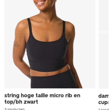
string hoge taille micro rib en
dam
top/bh zwart
cups
3 producten
2 prod