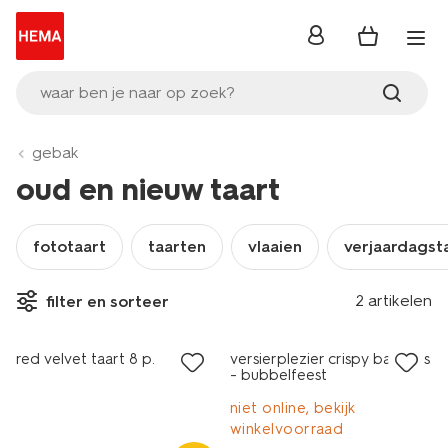
inloggen
waar ben je naar op zoek?
gebak
oud en nieuw taart
fototaart
taarten
vlaaien
verjaardagst
2 artikelen
filter en sorteer
red velvet taart 8 p.
versierplezier crispy balletjes
- bubbelfeest
niet online, bekijk
winkelvoorraad