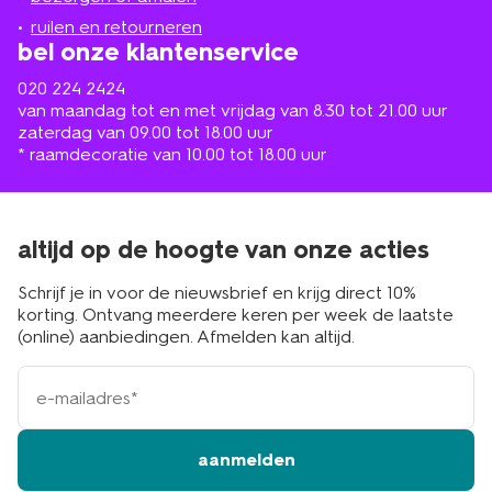
buurt
ruilen en retourneren
bel onze klantenservice
020 224 2424
van maandag tot en met vrijdag van 8.30 tot 21.00 uur
zaterdag van 09.00 tot 18.00 uur
* raamdecoratie van 10.00 tot 18.00 uur
altijd op de hoogte van onze acties
Schrijf je in voor de nieuwsbrief en krijg direct 10%
korting. Ontvang meerdere keren per week de laatste
(online) aanbiedingen. Afmelden kan altijd.
e-
mailadres
aanmelden