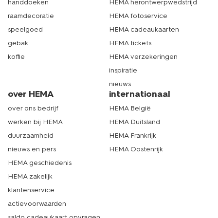
handdoeken
HEMA herontwerpwedstrijd
raamdecoratie
HEMA fotoservice
speelgoed
HEMA cadeaukaarten
gebak
HEMA tickets
koffie
HEMA verzekeringen
inspiratie
nieuws
over HEMA
internationaal
over ons bedrijf
HEMA België
werken bij HEMA
HEMA Duitsland
duurzaamheid
HEMA Frankrijk
nieuws en pers
HEMA Oostenrijk
HEMA geschiedenis
HEMA zakelijk
klantenservice
actievoorwaarden
saldo cadeaukaart opvragen