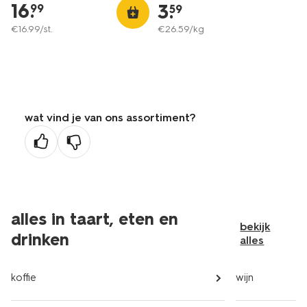
16
.
3
.
99
59
€
16
.
99
/st.
€
26
.
59
/kg
wat vind je van ons assortiment?
alles in taart, eten en
bekijk
drinken
alles
koffie
wijn