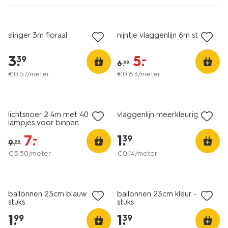
sale
slinger 3m floraal
nijntje vlaggenlijn 6m stof
3
.
5
.
–
39
6
.
99
€
0
.
57
/meter
€
0
.
63
/meter
sale
lichtsnoer 2.4m met 40
vlaggenlijn meerkleurig 10m
lampjes voor binnen
7
.
1
.
–
39
9
.
99
€
3
.
50
/meter
€
0
.
14
/meter
ballonnen 23cm blauw - 20
ballonnen 23cm kleur - 20
stuks
stuks
1
.
1
.
99
39