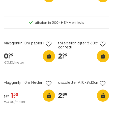
afhalen in 500+ HEMA winkels
vlaggenlijn 10m papier kleur
folieballon cijfer 5 60cm
confetti
0
.
2
.
99
99
€
0
.
10
/meter
sale
vlaggenlijn 10m Nederland
discoletter A 10x9x10cm
1
.
2
.
50
89
1
.
99
€
0
.
30
/meter
sale