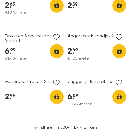
2
.
2
.
69
59
€
1
.
35
/meter
Takkie en Siepie vlaggenlijn
slinger plastic rondjes 2m
5m stof
6
.
2
.
99
69
€
1
.
40
/meter
€
1
.
35
/meter
waaiers hart roze - 2 stuks
vlaggenlijn 8m stof kleur
2
.
6
.
99
69
€
0
.
84
/meter
afhalen in 500+ HEMA winkels