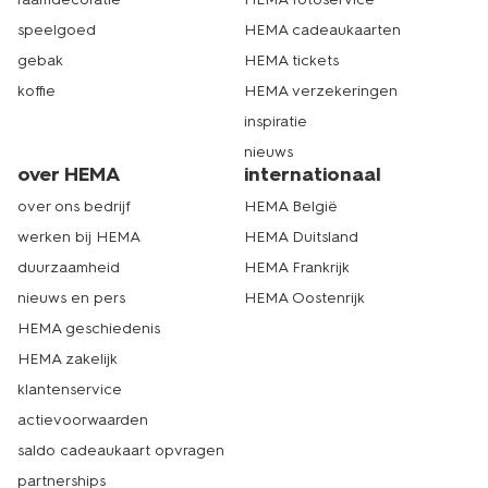
speelgoed
HEMA cadeaukaarten
gebak
HEMA tickets
koffie
HEMA verzekeringen
inspiratie
nieuws
over HEMA
internationaal
over ons bedrijf
HEMA België
werken bij HEMA
HEMA Duitsland
duurzaamheid
HEMA Frankrijk
nieuws en pers
HEMA Oostenrijk
HEMA geschiedenis
HEMA zakelijk
klantenservice
actievoorwaarden
saldo cadeaukaart opvragen
partnerships