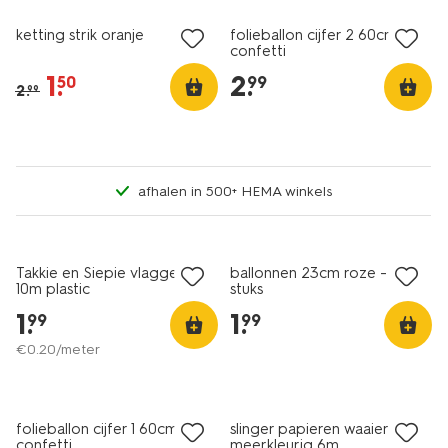
ketting strik oranje
folieballon cijfer 2 60cm
confetti
1
.
2
.
50
99
2
.
99
afhalen in 500+ HEMA winkels
Takkie en Siepie vlaggenlijn
ballonnen 23cm roze - 20
10m plastic
stuks
1
.
1
.
99
99
€
0
.
20
/meter
folieballon cijfer 1 60cm
slinger papieren waaiers
confetti
meerkleurig 6m