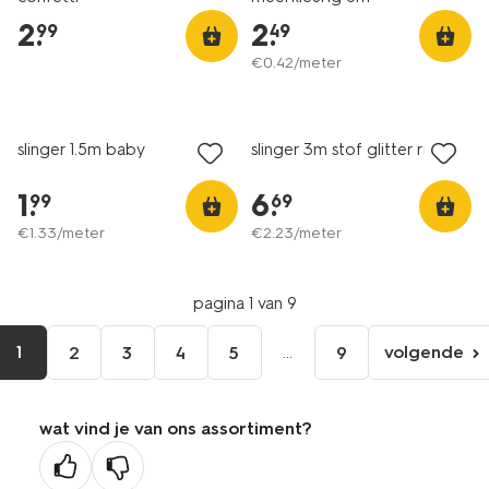
2
.
2
.
99
49
€
0
.
42
/meter
slinger 1.5m baby
slinger 3m stof glitter roze
1
.
6
.
99
69
€
1
.
33
/meter
€
2
.
23
/meter
pagina 1 van 9
1
...
volgende
2
3
4
5
9
volgen
pagina
wat vind je van ons assortiment?