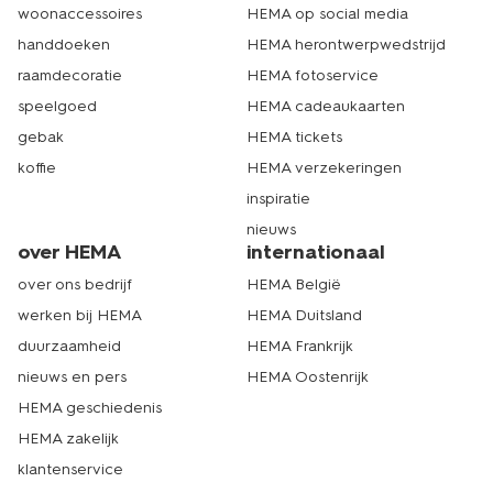
woonaccessoires
HEMA op social media
handdoeken
HEMA herontwerpwedstrijd
raamdecoratie
HEMA fotoservice
speelgoed
HEMA cadeaukaarten
gebak
HEMA tickets
koffie
HEMA verzekeringen
inspiratie
nieuws
over HEMA
internationaal
over ons bedrijf
HEMA België
werken bij HEMA
HEMA Duitsland
duurzaamheid
HEMA Frankrijk
nieuws en pers
HEMA Oostenrijk
HEMA geschiedenis
HEMA zakelijk
klantenservice