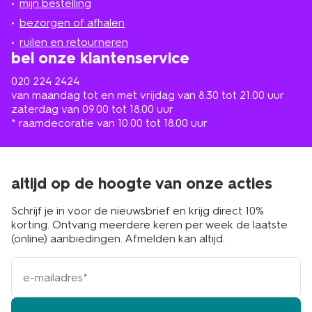
mijn bestelling
in
de
bezorgen of afhalen
buurt
ruilen en retourneren
bel onze klantenservice
020 224 2424
van maandag tot en met vrijdag van 8.30 tot 21.00 uur
zaterdag van 09.00 tot 18.00 uur
* raamdecoratie van 10.00 tot 18.00 uur
altijd op de hoogte van onze acties
Schrijf je in voor de nieuwsbrief en krijg direct 10%
korting. Ontvang meerdere keren per week de laatste
(online) aanbiedingen. Afmelden kan altijd.
e-
mailadres