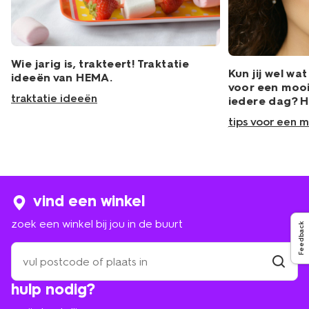
Wie jarig is, trakteert! Traktatie
Kun jij wel wa
ideeën van HEMA.
voor een mooi
traktatie ideeën
iedere dag? H
tips voor een 
vind een winkel
zoek een winkel bij jou in de buurt
Feedback
zoek
een
winkel
vind
hulp nodig?
winkel
bij
jou