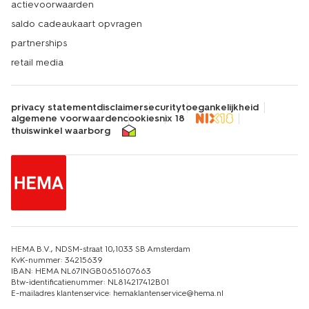
actievoorwaarden
saldo cadeaukaart opvragen
partnerships
retail media
privacy statement
disclaimer
security
toegankelijkheid
algemene voorwaarden
cookies
nix 18
thuiswinkel waarborg
HEMA B.V., NDSM-straat 10,1033 SB Amsterdam
KvK-nummer: 34215639
IBAN: HEMA NL67INGB0651607663
Btw-identificatienummer: NL814217412B01
E-mailadres klantenservice: hemaklantenservice@hema.nl