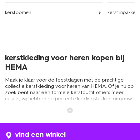
kerstbomen
kerst inpakken
kerstkleding voor heren kopen bij
HEMA
Maak je klaar voor de feestdagen met de prachtige
collectie kerstkleding voor heren van HEMA. Of je nu op
zoek bent naar een formele kerstoutfit of iets meer
casual, wij hebben de perfecte kledingstukken om jouw
feestlook compleet te maken. Onze heren kerstkleding
is ontworpen voor deze bijzondere momenten. Van
nette kleding tot feestelijke outfits, bij HEMA vind je alles
om in stijl te schitteren tijdens de feestdagen. In onze
uitgebreide collectie kerstkleding voor mannen vind je
vind een winkel
onder andere klassieke kersttruien, chique overhemden