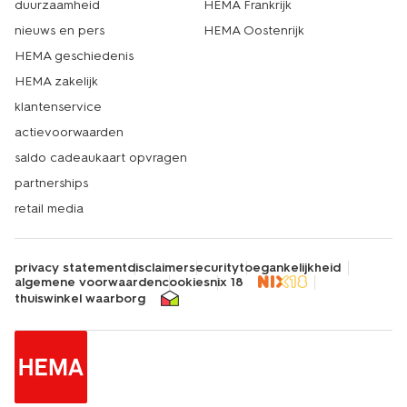
duurzaamheid
HEMA Frankrijk
feestdagen te vieren met de prachtige kerstcollectie
nieuws en pers
HEMA Oostenrijk
van HEMA. Natuurlijk kan je naast onze heren
kerstkleding ook terecht voor dames, kinderen en
HEMA geschiedenis
baby's. Zo ben je direct klaar voor het hele gezin! Wel zo
HEMA zakelijk
makkelijk. Echt HEMA.
klantenservice
actievoorwaarden
saldo cadeaukaart opvragen
partnerships
retail media
privacy statement
disclaimer
security
toegankelijkheid
algemene voorwaarden
cookies
nix 18
thuiswinkel waarborg