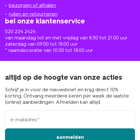
de
bezorgen of afhalen
buurt
ruilen en retourneren
bel onze klantenservice
020 224 2424
van maandag tot en met vrijdag van 8.30 tot 21.00 uur
zaterdag van 09.00 tot 18.00 uur
* raamdecoratie van 10.00 tot 18.00 uur
altijd op de hoogte van onze acties
Schrijf je in voor de nieuwsbrief en krijg direct 10%
korting. Ontvang meerdere keren per week de laatste
(online) aanbiedingen. Afmelden kan altijd.
e-
mailadres
aanmelden