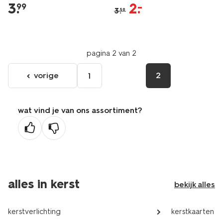
3
.
2
.
–
99
3
.
59
pagina 2 van 2
vorige
2
1
ga
naar
de
wat vind je van ons assortiment?
vorige
pagina
alles in kerst
bekijk alles
kerstverlichting
kerstkaarten