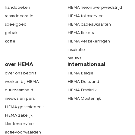
handdoeken
HEMA herontwerpwedstrijd
raamdecoratie
HEMA fotoservice
speelgoed
HEMA cadeaukaarten
gebak
HEMA tickets
koffie
HEMA verzekeringen
inspiratie
nieuws
over HEMA
internationaal
over ons bedrijf
HEMA België
werken bij HEMA
HEMA Duitsland
duurzaamheid
HEMA Frankrijk
nieuws en pers
HEMA Oostenrijk
HEMA geschiedenis
HEMA zakelijk
klantenservice
actievoorwaarden