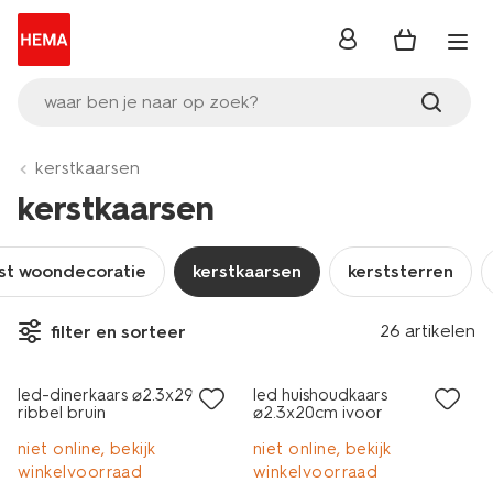
inloggen
waar ben je naar op zoek?
kerstkaarsen
kerstkaarsen
st woondecoratie
kerstkaarsen
kerststerren
26 artikelen
filter en sorteer
sale
led-dinerkaars ⌀2.3x29cm
led huishoudkaars
ribbel bruin
⌀2.3x20cm ivoor
niet online, bekijk
niet online, bekijk
winkelvoorraad
winkelvoorraad